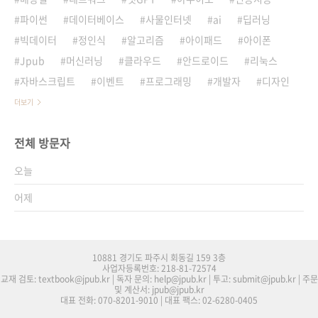
파이썬
데이터베이스
사물인터넷
ai
딥러닝
빅데이터
정인식
알고리즘
아이패드
아이폰
Jpub
머신러닝
클라우드
안드로이드
리눅스
자바스크립트
이벤트
프로그래밍
개발자
디자인
더보기
전체 방문자
오늘
어제
10881 경기도 파주시 회동길 159 3층
사업자등록번호: 218-81-72574
교재 검토: textbook@jpub.kr | 독자 문의: help@jpub.kr | 투고: submit@jpub.kr | 주문
및 계산서: jpub@jpub.kr
대표 전화: 070-8201-9010 | 대표 팩스: 02-6280-0405