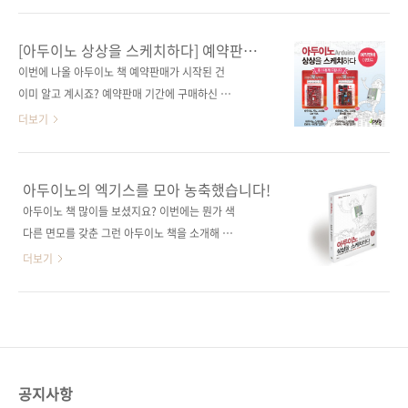
자 Q&A 제공) 관련 포스트■ 2016/01/13 - [출
니다. 왜냐하면 응모 방법 조건을 모두 지켜주신
간전 책소식] - 사물인터넷을 위한 아두이노와
분들이 그렇게 많지 않았습니다. 다음에는 좀 더
[아두이노 상상을 스케치하다] 예약판매
라즈베리 파이 관련 시리즈■ (없음) 관련 도서
쉽고 재밌는 이벤트를 할 수 있도록 준비해 보겠
이벤트
이번에 나올 아두이노 책 예약판매가 시작된 건
■ 사물인터넷을 품은 라즈베리 파이■ 아트멜
습니다! 이제부터 당첨자를 발표하고자 합니다.
이미 알고 계시죠? 예약판매 기간에 구매하신 분
스튜디오와 아두이노로..
응모해주신 분들 모두에게 행운의 기회를 드리
중 10분께 아두이노 호환 보드를 드리는 이벤트
더보기
고자 공정하게 사다리 타기를 했습니다! 포털사
를 진행합니다.
이트 다음에서 사다리게임으로 검색하면 나오는
NEWTC(http://newtc.co.kr/index.php)에서
플래시 게임으로 추첨하였고 이름은 응모해주신
제공해 주신 아두이노 호환 보드 키트를 추첨하
아두이노의 엑기스를 모아 농축했습니다!
순서대로, 결과는 완제품-DIY의 순서로 나열하
여 드릴 예정이니 많은 응모를 부탁합니다. # 응
아두이노 책 많이들 보셨지요? 이번에는 뭔가 색
여 진행하였습니다. 그 결과... 두구두구두구! 당
모 기간 : 2014-05-21 ~ 2014-05-30 # 당첨
다른 면모를 갖춘 그런 아두이노 책을 소개해 드
첨되신 분들 축하합니다! 배송을 위해서 정보를
인원 : 총 10명 완제품 호환 보드 + USB to 시리
리고자 합니다. 아두이노로 할 수 있는 거의 모든
더보기
아래 공간에 입력을 ..
얼 업로더 (5명) DIY 조립용 호환 보드 + USB
것을 설명하는 책이 나옵니다. 《아두이노 상상
to 시리얼 업로더 (5명)) # 당첨자 발표 : 6월 첫
을 스케치하다》 입니다. 아두이노로 할 수 있는
째 주 제이펍 블로그와 페이스북에서 발표 예정
것들이 많아짐에 따라서 다양한 독자의 요구를
# 응모 방법 : 제이펍 페이스북 페이지의 ‘좋아
수용하는 책을 필요하다는 목소리를 수렴하다
요’를 누른다(이미 게시물을 받고 계신 분들은
보니 이런 바이블과 같은 책이 등장하게 되었습
Pass!) 구매 ..
니다. 아두이노로 할 수 있는 것이 무엇이 있을까
공지사항