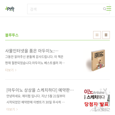
본문 바로가기
블루투스
사물인터넷을 품은 아두이노:
사물인터넷에 필요한 연결의 모든 것
그동안 읽어주신 분들께 감사드립니다. 이 책은
현재 절판되었습니다.아두이노 베스트셀러 저자
가 공개하는 사물인터넷을 위한 아두이노! 출판
더보기
사 제이펍저자명 허경용출판일 2016년 1월 25
일페이지 564쪽시리즈 (없음)판 형
(188*245*26)제 본 무선(soft cover)정 가
[아두이노 상상을 스케치하다] 예약판매
30,000원ISBN 979-11-85890-40-1 (93000)
이벤트 당첨자 발표
안녕하세요. 제이펍 입니다. 지난 5월 21일부터
키워드 사물인터넷 / IoT / 아두이노 / 마이크로
시작되었던 예약판매 이벤트가 30일 무사히 마
컨트롤러 / 블루투스 / LED분야 마이크로컨트롤
감되었습니다. 많이 성원해 주셨음에도 불구하
더보기
러 / 아두이노 관련 사이트■ 저자 운영 카페(독
고 응모 방법이 너무 복잡했었나 하고 고민했습