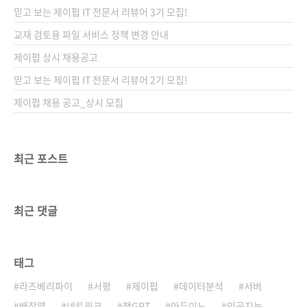
요? 답은 '상상하기 나름'이 아닐까 싶습니다. 생
믿고 보는 제이펍 IT 전문서 리뷰어 3기 모집!
각보다 많은 기능을 담을 수 있고 그 기능을 응용
하여 생활에 필요한 무엇부터 상상치 못했던 것
교재 검토용 파일 서비스 정책 변경 안내
들까지 만들 수 있는 시대가 도래했습니다. 그 중
제이펍 상시 채용공고
심에는 아두이노와 같은 오픈 소스 하드웨어가
믿고 보는 제이펍 IT 전문서 리뷰어 2기 모집!
있습니다. 무엇을 만들까에 대한 상상이 곁들여
지면 이제 생각..
제이펍 채용 공고_상시 모집
최근 포스트
최근 댓글
태그
라즈베리파이
서평
제이펍
데이터분석
서버
배장열
네트워크
챗GPT
아두이노
인공지능