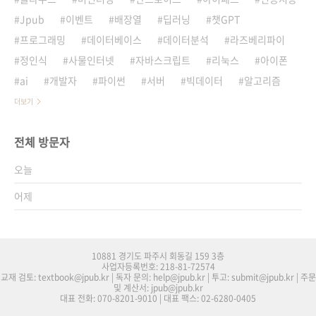
Jpub
이벤트
배장열
딥러닝
챗GPT
프로그래밍
데이터베이스
데이터분석
라즈베리파이
정인식
사물인터넷
자바스크립트
리눅스
아이폰
ai
개발자
파이썬
서버
빅데이터
알고리즘
더보기
전체 방문자
오늘
어제
10881 경기도 파주시 회동길 159 3층
사업자등록번호: 218-81-72574
교재 검토: textbook@jpub.kr | 독자 문의: help@jpub.kr | 투고: submit@jpub.kr | 주문
및 계산서: jpub@jpub.kr
대표 전화: 070-8201-9010 | 대표 팩스: 02-6280-0405