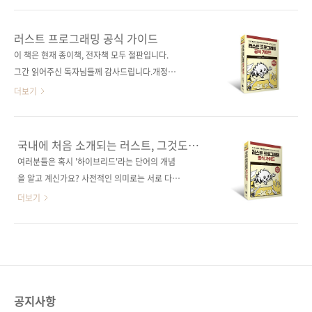
제 프로젝트까지, 웹 개발이 얼마나 우아할 수 있
에서 지원 예정), 번들링은 여전히 이렇게 어렵습
는지 보여준다. 도서구매 사이트(가나다순) [교
니다(2023년 7월 글). 생태계가 비대해지면서
러스트 프로그래밍 공식 가이드
보문고] [도서11번가] [알라딘] [예스이십사]
개발자는 비즈니스 로직에 집중해야 할 시간에
이 책은 현재 종이책, 전자책 모두 절판입니다.
[인터파크] [쿠팡] 전자책 구매 사이트(가나다
툴체인을 구성하느라 골머리를 앓게 됐습니
그간 읽어주신 독자님들께 감사드립니다.개정판
순)교보문고 / 구글북스 / 리디북스 /..
다. 노드 창시자 라이언 달도 노드의 설계 결정
은 아래에서 보실 수 있습니
더보기
에 후회를 하고, 노드와 다른 방향성을 가진 디노
다.https://jpub.tistory.com/1537 러스트 핵
를 2018년 발표했지만, 이미 노드에 익숙해진
심 멤버 2인이 집필하고 RUST 2018이 반영된
사람들의 마음을 돌리지는 못했다고 봐야 할 것
국내 첫 러스트 공식 문서 도서구매 사이트(가나
국내에 처음 소개되는 러스트, 그것도
같습니다. 이런 상황에서 2021년 혜성처럼 등장
다순)[교보문고] [도서11번가] [반디앤루니스]
공식 가이드!
여러분들은 혹시 '하이브리드'라는 단어의 개념
한 게 Bun입니다. 토막 상식: 번은 햄버거에서
[알라딘] [영풍문고] [예스이십사] [인터파크]
을 알고 계신가요? 사전적인 의미로는 서로 다른
볼 수 있는 둥그런 형태의 빵입니다. Bun..
[쿠팡] 전자책 구매 사이트(가나다순)[교보문고]
것의 장점을 결합하거나 부가가치를 더해 새로
더보기
[구글북스] [리디북스] [알라딘] [예스이십사]
운 것을 창조하는 통합의 개념으로 이해할 수 있
[인터파크] 출판사 제이펍원출판사 No Starch
는데요. 최근 개발자 사이에서 주목받는 하이브
Press원서명 The Rust Programmming
리드형 언어가 있습니다. 바로 오늘 여러분들에
Language(Covers Rust 2018)(원서 ISBN:
게 소개해 드릴 '러스트(Rust)'입니다! 《러스트
9781718500440)저자명 스티브 클라브닉, 캐
프로그래밍 공식 가이드》 러스트는 모질라
롤 니..
(Mozilla)가 창안한 프로그래밍 언어로, 2012년
공지사항