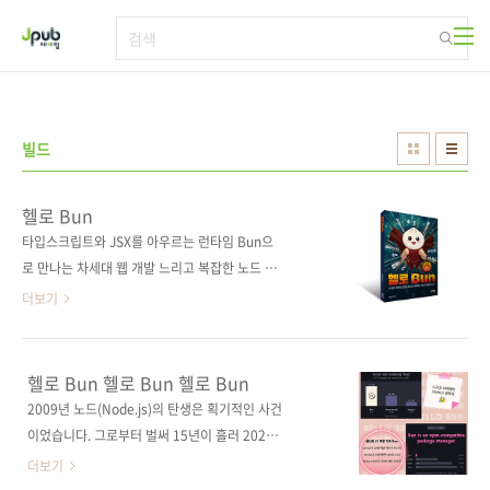
본문 바로가기
빌드
헬로 Bun
타입스크립트와 JSX를 아우르는 런타임 Bun으
로 만나는 차세대 웹 개발 느리고 복잡한 노드 생
태계의 판도를 바꾸기 위해, 차세대 자바스크립
더보기
트 런타임이자 올인원 개발 키트인 Bun이 탄생
했다. 자바스크립트/타입스크립트/JSX 코드를
바로 실행할 수 있고, 패키지 매니저, 모듈 시스
헬로 Bun 헬로 Bun 헬로 Bun
템, 테스트 러너, 번들러, DB 등 다양한 기능을
2009년 노드(Node.js)의 탄생은 획기적인 사건
내장했는데도 성능은 노드나 디노를 압도한다.
이었습니다. 그로부터 벌써 15년이 흘러 2024
이 책은 Bun을 본격적으로 살펴보는 최초의 책
년이 되었네요. 지금 노드는 어떨까요? 아직도
더보기
으로서 Bun 기초부터 시나리오별 활용법과 예
타입스크립트를 지원하지 않고(다음 버전인 23