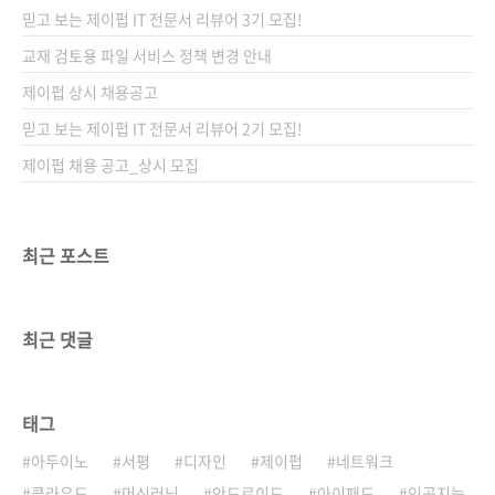
1월에 첫 번째 알파 버전인 0.1이 발표되었습니
믿고 보는 제이펍 IT 전문서 리뷰어 3기 모집!
다. 원래는 C 및 C++ 등의 언어에서 발생하는 핵
심 보안 결함인 메모리 관련 버그를 방지하는 것
교재 검토용 파일 서비스 정책 변경 안내
을 목적으로 개발되었습니다. 또한, 모질라는 러
제이펍 상시 채용공고
스트를 성능, 병렬화, 메모리 안전에 중점을 둔
믿고 보는 제이펍 IT 전문서 리뷰어 2기 모집!
새로운 프로그래밍 언어라고 정의했습니다. 저
수준의..
제이펍 채용 공고_상시 모집
최근 포스트
최근 댓글
태그
아두이노
서평
디자인
제이펍
네트워크
클라우드
머신러닝
안드로이드
아이패드
인공지능