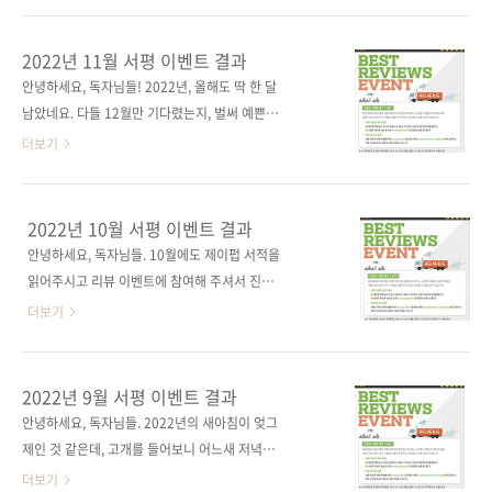
주에 전해드리니,꼭 많은 관심과 응모 부탁드립
이 노력했는데, 그 노력이 잘 전달됐길 바라며 앞
니다! 여러분의 멋진 서평을 기다리고 있겠습니
으로 더욱 노력하겠습니다! 지난 12월에도 제이
2022년 11월 서평 이벤트 결과
다.📚
펍 서적을 읽어주시고 리뷰 이벤트에 참여해주
안녕하세요, 독자님들! 2022년, 올해도 딱 한 달
셔서 진심으로 감사드립니다. 그럼 12월 당첨자
남았네요. 다들 12월만 기다렸는지, 벌써 예쁜
발표하겠습니다. 이O은, spaciall, 차O운 님입
소품으로 치장한 트리가 거리를 꾸미고 형형색
더보기
니다! - 이O은 님 라라벨 실전 웹 애플리케이션
색의 연말 엽서가 온 집안을 장식하고 있습니다.
개발 서평 - spaciall 님 유니티로 배우는 게임
그 흔하디흔한 공연 좌석 하나 남아있지 않아, 연
디자인 패턴 서평 - 차O운 님 실무에 바로 쓰는
말을 제 속도대로 맞은 저만 바보가 된 느낌입니
2022년 10월 서평 이벤트 결과
일잘러의 보고서 작성법 서평 당첨되신 분들 모
다. 제이펍 독자님들은 올 한 해 동안 채우지 못
안녕하세요, 독자님들. 10월에도 제이펍 서적을
두 축하드립니다. 제이펍 서평 이벤트 담당자 드
한 행복을 채울 수 있는 12월이 되길 바라는 마
읽어주시고 리뷰 이벤트에 참여해 주셔서 진심
림
음으로, 이번 서평 이벤트 당첨 소식을 준비했습
으로 감사드립니다. 10월 당첨자는 강O봉 님입
더보기
니다. 11월에도 제이펍 서적을 읽어주시고 리뷰
니다. - 강O봉 님 프로그래머의 뇌 서평
이벤트에 참여해주셔서 진심으로 감사드립니다.
그럼 11월 당첨자 발표하겠습니다. 차O운, 김O
2022년 9월 서평 이벤트 결과
현, 서O선 님입니다! - 차O운 님 웹 디자인, 이렇
안녕하세요, 독자님들. 2022년의 새아침이 엊그
게 하면 되나요? 서평 - 김O현 님 일잘러의 엑셀
제인 것 같은데, 고개를 들어보니 어느새 저녁에
데이터 분석 서평 - 서O선 님 디..
다다랐네요. 벌써 이맘때가 되면 한 해를 허망하
더보기