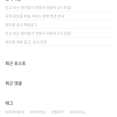
보고서 작성법 서평 김○호 님 쏙쏙 들어오는 함
믿고 보는 제이펍 IT 전문서 리뷰어 3기 모집!
수형 코딩 서평 김○호 님 진짜 쓰는 실무 엑셀
서평 요즘 너무 습하고 꿉꿉한 나날의 연속이네
교재 검토용 파일 서비스 정책 변경 안내
요. 시원한 바람이 부는 명당자리 찰떡같이 차지
제이펍 상시 채용공고
해서 쾌적한 오늘 보내시기 바랍니다 :) 감사합니
믿고 보는 제이펍 IT 전문서 리뷰어 2기 모집!
다. 제이펍 서평 이벤트 담당자 드림
제이펍 채용 공고_상시 모집
최근 포스트
최근 댓글
태그
데이터분석
머신러닝
챗GPT
아두이노