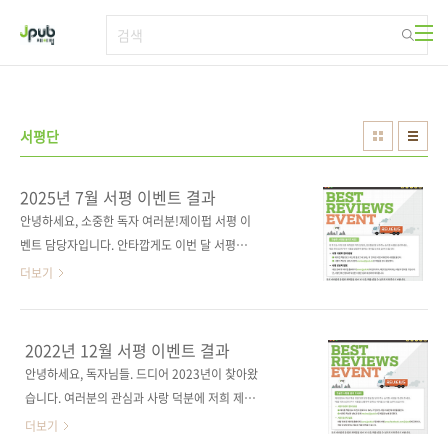
본문 바로가기
서평단
2025년 7월 서평 이벤트 결과
안녕하세요, 소중한 독자 여러분!제이펍 서평 이
벤트 담당자입니다. 안타깝게도 이번 달 서평단
응모자가 없었습니다. 😢그래서 7월 선정 발표
더보기
는 아쉽게도 건너뛰게 되었네요. 하지만!8월에
는 더 알찬 도서와 함께 여러분을 찾아뵐 예정입
니다.참여 인원이 적으면 당첨 확률은 그만큼 쑥
2022년 12월 서평 이벤트 결과
쑥 올라간다는 사실, 알고 계셨나요? 8월에는 딥
안녕하세요, 독자님들. 드디어 2023년이 찾아왔
러닝, 에이전틱 AI 등의 AI 분야 도서 그리고 AI
습니다. 여러분의 관심과 사랑 덕분에 저희 제이
를 활용한 바이브 코딩(커서)까지다양한 책이 기
펍 식구들이 너무 행복한 한 해를 보낼 수 있었답
더보기
다리고 있습니다. 서평단 선정 소식은 매월 첫째
니다. 저희가 받은 관심과 사랑에 보답하고자 많