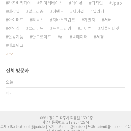
라즈베리파이
데이터베이스
아이폰
디자인
Jpub
배장열
알고리즘
이벤트
제이펍
딥러닝
아이패드
리눅스
자바스크립트
개발자
서버
정인식
클라우드
프로그래밍
파이썬
사물인터넷
인공지능
안드로이드
ai
빅데이터
서평
네트워크
더보기
전체 방문자
오늘
어제
10881 경기도 파주시 회동길 159 3층
사업자등록번호: 218-81-72574
교재 검토: textbook@jpub.kr | 독자 문의: help@jpub.kr | 투고: submit@jpub.kr | 주문