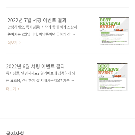
게 보냈다는 생각에 씁쓸함을 느끼곤 했는데 올
해는 잡은 것이 많아서인지, 아니면 놓치는 것에
익숙해져서인지 잘은 모르겠지만, 이전보다 홀
2022년 7월 서평 이벤트 결과
가분한 10월이 찾아온 것 같습니다. 제이펍 독자
안녕하세요, 독자님들! 시작과 함께 비가 소란히
님들에게도 평안한 10월이 찾아오길 바라는 마
쏟아지는 8월입니다. 이맘쯤이면 급하게 산 우산
음으로, 이번 서평 이벤트 당첨 소식을 준비했습
들이 집안에 하나하나 쌓여가기 마련이죠. 서평
더보기
니다. 9월에도 제이펍 서적을 읽어주시고 리뷰
이벤트 당첨 소식으로 독자님들의 마음 기상만
이벤트에 참여해 주셔서 진심으로 감사드립니
큼은 밝아지길 바라봅니다! 7월에도 제이펍 서
다. 그럼 9월 당첨자 발표하겠습니다. 김O훈,
적을 읽어주시고 리뷰 이벤트에 참여해 주셔서
2022년 6월 서평 이벤트 결과
purplek 님입니다! - 김O훈 님 프로그래머의 뇌
진심으로 감사드립니다. 그럼 7월 당첨자 발표하
독자님들, 안녕하세요? 일기예보에 집중하게 되
서평 - purplek 님 모두를 위한 클라우드 컴퓨팅
겠습니다. 황O림 님, 서O리 님입니다! - 황O림
는 요즈음, 건강하게 잘 지내시는지요? 기분 좋
서평 당첨되신 분들 모두 축하드립니다. 제이펍
님 좐느의 SNS 마케팅을 위한 포토샵 디자인 서
은 금요일, 독자님의 리뷰 당첨 소식으로 한층 더
더보기
..
평 - 서O림 님 세상에 하나뿐인 디자인 굿즈 만
좋아졌으면 합니다! 6월에도 제이펍 서적을 읽
들기 with 프로크리에이트&일러스트레이터 서
어주시고, 리뷰 이벤트에 참여해 주셔서 진심으
평 당첨되신 분들 모두 축하드립니다~ 제이펍 서
로 감사드립니다. 그럼 당첨자 발표하겠습니다.
평 이벤트 담당자 드림
바로 강○봉 님, 이○진, 김○호 님입니다! 당첨
되신 분들 모두 축하드립니다~ 강○봉 님 윈도
우 파워셸3 시작하기 서평 이○진 님 일잘러의
공지사항