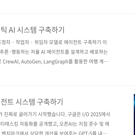
LM 프로덕션 엔지니어링》 은 지금 당장 현업에서 써먹을
. 《LLM 프로덕션 엔지니어링》 이 출간되기까지의 과
그야말로 숨가쁘게 변하고 있습니다. 불과 몇 년 전만 해
틱 AI 시스템 구축하기
중심이었는데, 이제는 모든 화제가 LLM으로 흘러갑니
조정자 · 작업자 · 위임자 모델로 에이전트 구축하기 이
·추론·행동하는 자율 AI 에이전트를 설계하고 배포하는
ewAI, AutoGen, LangGraph를 활용한 여행 계획
론, 자기 설명, 전략적 계획, 다중 에이전트 조정 등의
획 작업 총괄)·작업자(항공권 예약 및 여행 데이터 분
 및 자원 할당) 구조와 같은 확장 가능한 설계 기법을 배
 넘어 인간의 개입을 최소화하면서 스스로 판단하고 행동
이전트 시스템 구축하기
축해보자. 도서구매 사이트(가나다순) [교보문고] [도서
 진짜로 굴러가기 시작했습니다. 구글은 I/O 2025에서
태스킹 자동화를 공개했고, 오픈AI는 지침 준수 및 에
 벤치마크에서 상당한 개선을 보여주는 GPT‑5를 내놨