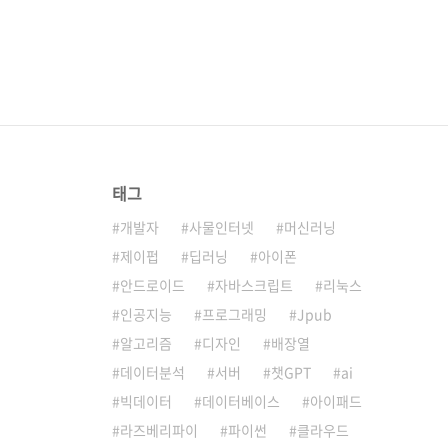
태그
개발자
사물인터넷
머신러닝
제이펍
딥러닝
아이폰
안드로이드
자바스크립트
리눅스
인공지능
프로그래밍
Jpub
알고리즘
디자인
배장열
데이터분석
서버
챗GPT
ai
빅데이터
데이터베이스
아이패드
라즈베리파이
파이썬
클라우드