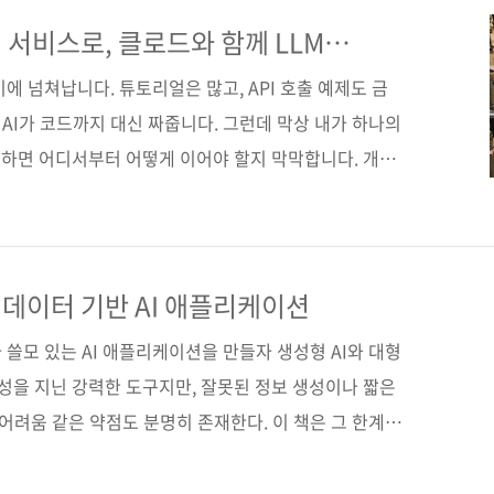
nt SDK를 활용해 에이전트를 설계하고 확장하는 방법까지
비스 개발의 전체 흐름을 경험할 수 있도록 구성했다. 도서
 서비스로, 클로드와 함께 LLM
는 책
 [도서11번가] [알라딘] [예스이십사] [쿠팡] ..
에 넘쳐납니다. 튜토리얼은 많고, API 호출 예제도 금
 AI가 코드까지 대신 짜줍니다. 그런데 막상 내가 하나의
하면 어디서부터 어떻게 이어야 할지 막막합니다. 개념
상태죠. 《LUVIT♥ 클로드와 함께하는 LLM 프로젝트
파고듭니다. 클로드를 중심으로 LLM의 핵심 개념부터
 지식을 하나의 프로젝트로 묶어서 끝까지 끌고 갑니다.
봇 프로젝트입니다. 단순히 API를 호출해 응답을 받는 수
데이터 기반 AI 애플리케이션
이미지를 이해하고, 외부 도구를 쓰고, 검색으로 지식을 보
 쓸모 있는 AI 애플리케이션을 만들자 생성형 AI와 대형
능성을 지닌 강력한 도구지만, 잘못된 정보 생성이나 짧은
 어려움 같은 약점도 분명히 존재한다. 이 책은 그 한계를
RAG)과 LlamaIndex 활용법을 구체적으로 안내하며,
 프로젝트를 만들면서 데이터 수집, 색인, 검색, 쿼리, 프