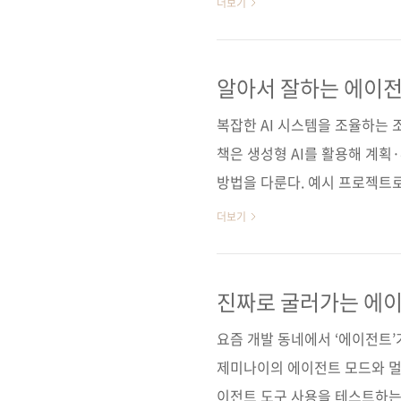
더보기
시 검증했습니다. 그렇게 《L
수 있는 책으로 완성되었습니다
정이 보여주듯이 LLM 분야는 
알아서 잘하는 에이전
도 딥러닝, 머신러닝이 대화의 
복잡한 AI 시스템을 조율하는 
다. 이제는 'AI가 과연 도움..
책은 생성형 AI를 활용해 계획
방법을 다룬다. 예시 프로젝트로 Cr
에이전트를 만들어보면서 메타 추
더보기
기술을 익히고, 조정자(여행 계
석)·위임자(작업 우선순위 지정
울 수 있다. 단순 작업 수행을
진짜로 굴러가는 에
하는 차세대 AI 에이전트를 구
요즘 개발 동네에서 ‘에이전트’가
11번..
제미나이의 에이전트 모드와 멀티
이전트 도구 사용을 테스트하는