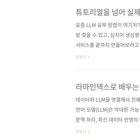
현한다. 나아가 MCP와 Age
다루며, LLM을 활용한 AI 서
튜토리얼을 넘어 실제
프로젝트 제대로 만드
구매 사이트(가나다순) [교보문고]
요즘 LLM 공부 방법이 여기저기
방 찾을 수 있고, 심지어 생성형
서비스를 끝까지 만들어보려고 
은 알겠는데 흐름이 안 잡히는 
더보기
》는 바로 그 지점을 정면으로 
실제 서비스 구현까지, 흩어진
이 책의 핵심은 박물관 도슨트 
라마인덱스로 배우는 
준이 아니라, 챗봇을 만들고, 
데이터와 LLM을 연결해서 진짜
강하고, 나아가 예약을..
언어 모델(LLM)은 막대한 가
문맥 처리, 최신 데이터 반영의
극복할 수 있는 검색 증강 생성(
더보기
파이썬과 Streamlit으로 직접