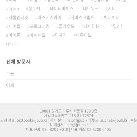
Jpub
챗GPT
데이터베이스
네트워크
서버
사물인터넷
라즈베리파이
자바스크립트
빅데이터
제이펍
프로그래밍
클라우드
데이터분석
딥러닝
아이폰
아이패드
디자인
아두이노
더보기
전체 방문자
오늘
어제
10881 경기도 파주시 회동길 159 3층
사업자등록번호: 218-81-72574
교재 검토: textbook@jpub.kr | 독자 문의: help@jpub.kr | 투고: submit@jpub.kr | 주문
및 계산서: jpub@jpub.kr
대표 전화: 070-8201-9010 | 대표 팩스: 02-6280-0405