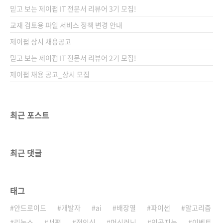
흔하게 접하지만, 누군가에게 체계적으로 에러
믿고 보는 제이펍 IT 전문서 리뷰어 3기 모집!
를 배워본 사람은 많지 않을 겁니다. 저연차 때
에러를 해결하는 능력을 갖춘다면, 개발 인생이
교재 검토용 파일 서비스 정책 변경 안내
얼마나 편해질까요? 이 책은 에러의 원인을 빠르
제이펍 상시 채용공고
게 찾는 기술을 쉽게 설명합니다. 특히, 주니어
믿고 보는 제이펍 IT 전문서 리뷰어 2기 모집!
개발자를 대상으로 에러를 두려워하지 않는 마
음가짐부..
제이펍 채용 공고_상시 모집
최근 포스트
최근 댓글
태그
안드로이드
개발자
ai
배장열
파이썬
알고리즘
리눅스
서평
정인식
머신러닝
인공지능
이벤트