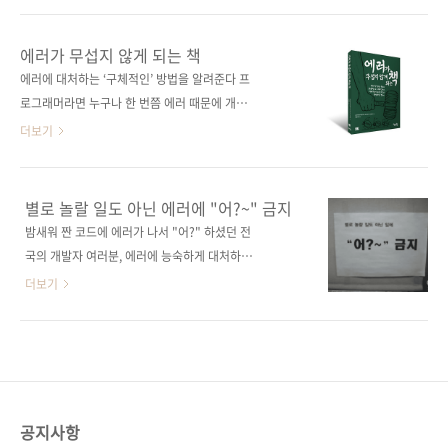
성하는 방법을 보여준다. 도서구매 사이트(가나
다가 자유도도 높다 보니 흔히 C++는 배우기 어
다순) [교보문고] [도서11번가] [알라딘] [예
렵고 사용하기 까다롭다고들 생각합니다. 입문
에러가 무섭지 않게 되는 책
스이십사] [인터파크] [쿠팡] 전자책 구매 사이
하는 것도 어렵고, 예전에 나온 좋은 책(심지어
에러에 대처하는 ‘구체적인’ 방법을 알려준다 프
트(가나다순) 교보문고 / 구글북스 / 리디북스 /
C++ 창시자 본인이 쓴 책조차)도 더는 오늘날의
로그래머라면 누구나 한 번쯤 에러 때문에 개발
알라딘 / 예스이십사 출판사 제이펍저작권사..
C++에는 맞지 않게 되는 상황이라고 합니
이 막힌 적이 있을 것이다. ‘에러가 나서 코드가
더보기
다. 시간이 흘러도 변하지 않는 진리는 없겠죠.
작동하지 않는다!’, ‘에러 원인이 무엇인지 모르
이 때문에 'C++ 핵심 가이드라인'이라는 코딩 스
겠다!’, ‘어떻게 해도 에러가 고쳐지지 않는다!’고
타일 가이드 문서가 만들어집니다(2015년). 이
느낀 적도 있을 것이다. 경험 많은 프로그래머라
별로 놀랄 일도 아닌 에러에 "어?~" 금지
문서는 깃허브에 발표되었고, 이후 언어가 개정
도 프로그램의 에러나 결함을 완벽하게 예방하
밤새워 짠 코드에 에러가 나서 "어?" 하셨던 전
됨에 따라 문서 자체도 끊임없이 변화하고 있습
기는 어렵다. 따라서 ‘에러나 결함의 원인을 빠르
국의 개발자 여러분, 에러에 능숙하게 대처하는
니다. 다만 현재 256개에 달하는 항목들이 건..
게 찾아내는 기술’은 프로그래머에게 필수적이
방법을 알려주는 책이 나왔습니다. 누구나 에러
더보기
다.이 책은 ‘코드가 작동하지 않는’ 상황에서 대
화면의 빨간 글씨를 마주하고 머리가 하얘지는
처하는 방법과 에러나 결함을 잘 다루는 방법을
경험을 한 적이 있을 겁니다. 에러가 떠도 아무렇
쉽게 설명한다. 주니어 개발자, 디버깅을 제대로
지 않게 디버깅하고 해결하는 선배들을 보면 '나
배운 적이 없는 시니어 개발자, ‘에러가 무서워서
는 언제 저렇게 되나' 싶으실 겁니다. 하지만 이
개발이 즐겁지 않은’ 신입 개발자까지, 작동하지
것 또한 알고 계실 겁니다. 그들도 수많은 시행착
않는 코드와 매일 씨름하는 모든 개발자에게 추
오를 겪었다는 것을... 개발을 하다 보면 에러를
공지사항
천..