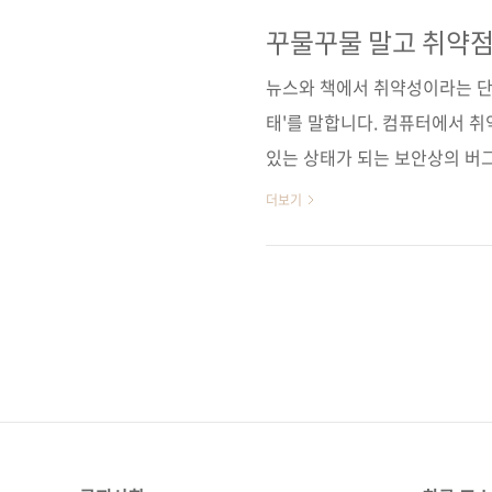
도 얻을 수 있을 것이다. 보안
식을 빠르게 습득해보자. 도서 
꾸물꾸물 말고 취약점
활용해보래
딘] [예스이십사] [인터파크] 
뉴스와 책에서 취약성이라는 단어
북스] [리디..
태'를 말합니다. 컴퓨터에서 
있는 상태가 되는 보안상의 버
충분하거나 기술적인 실수로 인
더보기
와 코딩 단계에서 반드시 보안
위한 테스트도 중요하죠. OWA
를 정리한 순위예요. OWASP 
전인 2021년 버전에서는 '안
문제', 'SSRF(server-..