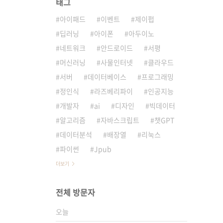
태그
아이패드
이벤트
제이펍
딥러닝
아이폰
아두이노
네트워크
안드로이드
서평
머신러닝
사물인터넷
클라우드
서버
데이터베이스
프로그래밍
정인식
라즈베리파이
인공지능
개발자
ai
디자인
빅데이터
알고리즘
자바스크립트
챗GPT
데이터분석
배장열
리눅스
파이썬
Jpub
더보기
전체 방문자
오늘