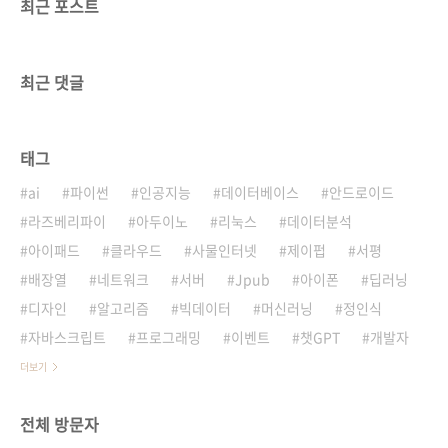
최근 포스트
최근 댓글
태그
ai
파이썬
인공지능
데이터베이스
안드로이드
라즈베리파이
아두이노
리눅스
데이터분석
아이패드
클라우드
사물인터넷
제이펍
서평
배장열
네트워크
서버
Jpub
아이폰
딥러닝
디자인
알고리즘
빅데이터
머신러닝
정인식
자바스크립트
프로그래밍
이벤트
챗GPT
개발자
더보기
전체 방문자