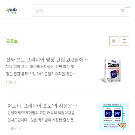
본문 바로가기
유튜브
진짜 쓰는 프리미어 영상 편집 2026(최신
개정판)
'프리미어 프로' 대표 베스트셀러, 진짜 최신 개
정판 출간!유튜브 및 SNS 콘텐츠 제작을 위한
실무 중심 영상 편집 입문서로, 40만을 넘는 구
더보기
독자의 선택을 받은 영상 편집 강사 조블리(조애
리)의 노하우를 담았다. 이번 개정판은 어도비의
대표 영상 편집 프로그램인 '프리미어 프로
어도비 '프리미어 프로'의 시절은
(Premiere Pro)'가 '프리미어(Premiere)'로
끝났습니다.
안녕하세요!제이펍의 히든 캐릭터 책팡이처음
제품명을 변경한 이후 처음 선보이는 최신판이
인사드립니다~ 많은 독자님이 개정판 출간 문의
다. 새롭게 바뀐 제품명과 로고, 최신 인터페이스
를 받은조블리 작가님의 프리미어가 드디어!독
더보기
를 반영했으며, 2026 버전에서 활용할 수 있는
자 여러분을 만나기 위한 마무리 작업을 하고 있