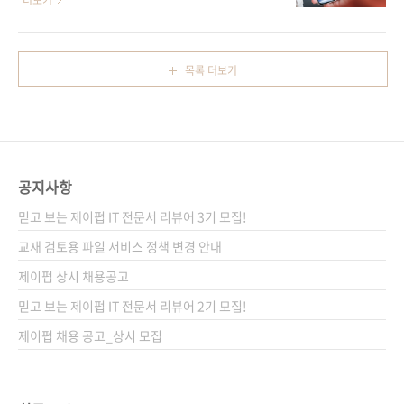
더보기
평범한 직장인..
려준다. 빅테크의 문 뒤에서 어떤 일이 벌어지고
하루 평균 2시간 26분 동안 SNS를 사용하고 있
있는지 경종을 울리고 너무 늦기 전에 세상에 닥
어요. 최근 《도파민네이션》, 《도둑맞은 집중
친 혼란을 막아야 한다는 외침을 던지는 책이
력》 등, 도파민과 SNS의 폐해를 다루는 책이
목록 더보기
다. 도서 구매 사이트(가나다순) [교보문고] [도
늘었습니다. 디지털 디톡스가 필요하다고 느끼
서11번가] [알라딘] [예스이십사] [인터파크]
는 분들이 늘고 있다는 의미겠죠? 하지만 여전히
[쿠팡] 전자책 구매 사이트(가나다순) [교보문
‘나는 절대 SNS를 끊을 수 없어!’라고 생각한다
고]..
면, 거대 테크 기업들의 목적과 그들이 노리는 취
약점을 알고 현명하게 SNS를 사용해봅시다.
공지사항
2020년 《월스트리트 저널》에 유출되어 세상
에 알려진 자료에 의하면, 페이스북 연구진은
믿고 보는 제이펍 IT 전문서 리뷰어 3기 모집!
“페이스북의 알고리즘은 인간의 두뇌가 불화에
교재 검토용 파일 서비스 정책 변경 안내
끌리는 성향을 악용한다”고 경고했으며, 페이스
제이펍 상시 채용공고
북 시스템..
믿고 보는 제이펍 IT 전문서 리뷰어 2기 모집!
제이펍 채용 공고_상시 모집