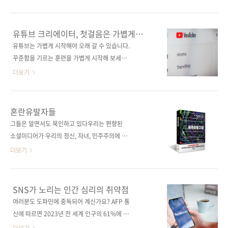
용하라! 지은이 강진영, 유영진 출판일 2024년
에이터가 되기까지, 시행착오를 겪으며 정리한
9월 5일페이지 396쪽판 형 46배판변형
노하우를 핵심만 간결하게 담았다. 채널이 꾸준
(188*245*16.5)제 본 무선(soft cover)정 가
히 성장하는 콘텐츠를 찾는 방법, 영상 촬영 방식
유튜브 크리에이터, 첫걸음은 가볍게
22,000원ISBN 979-11-93926-45-1(13000)
및 촬영 장비 추천은 물론 초보 크리에이터라면
내딛자
유튜브는 가볍게 시작해야 오래 갈 수 있습니다.
키워드 네이버, 카카오톡, 틱톡, 소상공인, ..
어렵게 느껴지는 알고리즘과 검색 엔진 최적화
꾸준함을 기르는 훈련을 가볍게 시작해 보세요.
요령까지 알려 준다. 또한 유튜브로 자신만의 비
직장인 N잡 시대의 대표 부업, 유튜브 크리에이
더보기
즈니스를 브랜딩하여 수익을 창출하는 프로세스
터! 어떤 사람은 시작하자마자 조회 수가 급등하
와 최신 유튜브 트렌드인 쇼츠 운영도 소개한다.
고 또 어떤 사람은 매일 올려도 검색조차 되지 않
온라인 비즈니스 시대에 유튜브를 어떻게 활용
습니다. 정녕 유튜브는 강한 자만이 살아남는 레
혼란유발자들
할지 고민하고 있다면, 가장 쉬운 유튜브 입문서
드 오션일까요? 네, 구독자 수와 조회 수만 생각
그들은 알면서도 묵인하고 있다우리는 편향된
로 지금 당장 도전하자. 도서 구매 사이트(가나다
한다면 유튜브는 레드 오션이 맞습니다. 그럼에
소셜미디어가 우리의 정신, 자녀, 민주주의에 해
순) [교보문고] [도서11번가] [알라딘] [예스이십
도 불구하고 아직도 유튜브를 시작하는 사람들
롭다는 사실을 막연하게 알고 있다. 하지만 그 범
더보기
사] [인터..
이 많습니다. 왜일까요? 누구나 영상을 만들 수
위와 영향력은 짐작하는 것보다 훨씬 넓고 깊다.
있는 시대가 되었기 때문에, 이제 유튜브에 대한
저자는 수년간의 취재를 바탕으로 페이스북, 트
사람들의 관점이 바뀌었습니다. 유튜브는 잘 알
위터, 유튜브, 인스타그램, 틱톡 등의 소셜미디어
SNS가 노리는 인간 심리의 취약점
다시피 끊임없이 영상을 제작해야 지속할 수 있
가 어떻게 인간 심리의 취약점을 이용하여 사용
여러분도 도파민에 중독되어 계신가요? AFP 통
습니다. 다른 SNS와 비교하면 솔직히 지속하기
자를 양극단으로 이끄는지 파헤치고, 흥미진진
신에 따르면 2023년 전 세계 인구의 61%에 해
어려운 플랫폼이죠. 이 책의 저자 유튜브신쌤은
하고 소름 끼치는 소셜미디어의 뒷이야기를 들
당하는 약 49억 명이 SNS를 사용하고 있으며,