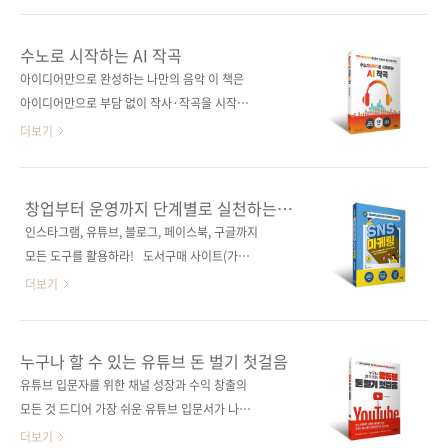
다양한 실무 기능과 최신 AI 편집 기능 등을 수록
습니다. 그런데! 영상 편집 분야 6년 연속 베스트
했다. 도서구매 사이트(가나다순) [교보문고] [도
셀러!《진짜 쓰는 프리미어 영상 편집 2026 (최
수노로 시작하는 AI 작곡
서11번가] [알라딘] [예스이십사] [쿠팡] 출판사
신 개정판)》은지난해와 마찬가지로 조블리 작
아이디어만으로 완성하는 나만의 음악 이 책은
제이펍도서명 진짜 쓰는 프리미어 영상 편집
가님이어도비 맥스 행사에 다녀온 뒤부터 개정
아이디어만으로 부담 없이 작사·작곡을 시작할
2026(최신 개정판..
작업이 시작되었어요. 항상 독자님들께 최신의
수 있도록 구성했다. 화성학을 몰라도, 악기를 다
더보기
정보와 기술을 전하고자 노력하는조블리 작가님
루지 못해도 괜찮다. 챗GPT로 음악의 스타일과
의 열정!!! (책팡이는 그져 감탄할 뿐이고요~) 제
분위기, 가사까지 구체적으로 설계한 프롬프트
품명, 로고 그리고 새로워진 기능까지 모두 반영
를 만들고, Suno가 이를 바탕으로 완성도 높은
창업부터 운영까지 단계별로 실천하는
한 도서는오직 제이펍의 '진짜 쓰는 프리미어!'
음악을 만든다. 프롬프트를 작성하는 법, 상황별
SNS 마케팅(최신 개정판)
인스타그램, 유튜브, 블로그, 페이스북, 구글까지
이번 개정의 또 커다란 이슈는디테일이 살아있
배경음악 제작, 챗GPT를 활용한 작사, 대중음악
모든 도구를 활용하라! 도서구매 사이트(가나
는 조블리표 명강의가유튜브 멤버십으로 함께
스타일 만들기 등 나만의 노래를 만들고 싶은 누
다순) [교보문고] [도서11번가] [알라딘] [예
더보기
하실 수 있다는 ..
구에게나 편안한 길잡이가 되어 줄 책이다. 도서
스이십사] [인터파크] [쿠팡] 전자책 구매 사이
구매 사이트(가나다순) [교보문고] [도서11번가]
트(가나다순) 교보문고 / 구글북스 / 리디북
[알라딘] [예스이십사] [쿠팡] 전자책 구매 사이
스 / 알라딘 / 예스이십사 출판사 제이펍도서명
누구나 할 수 있는 유튜브 돈 벌기 첫걸음
트(가나다순)[교보문고] [구글북스] [리디북스]
창업부터 운영까지 단계별로 실천하는 SNS 마
유튜브 입문자를 위한 채널 성장과 수익 창출의
[알라딘] [예스이십사] 출판사 제이펍도서명 수
케팅(최신 개정판) 부제목 인스타그램, 유튜
모든 것 드디어 가장 쉬운 유튜브 입문서가 나왔
노로 시작하는 AI 작곡부 ..
브, 블로그, 페이스북, 구글까지 모든 도구를 활
다. 이 책은 평범한 직장인에서 유튜브 교육 크리
더보기