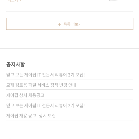
더보기
제목 문서 작성, 메모, 데이터베이스 및 일정 관
딘 / 예스이십사 / 인터파크 / 쿠팡 전자책 구매
리까지 모든 일을 노션 하나로! 지은이 전시진,
사이트(가나다순) 교보문고 / 구글북스 / 리디북
이해봄감수자 (없음)시리즈 (없음)출판일 2022
스 / 알라딘 / 예스이십사 출판사 제이펍 지은이
목록 더보기
년 11월 14일페이지 388쪽판 형 크라운변형
오빠두(전진권) 시리즈 진짜 쓰는 시리즈 출판일
(170*225*19)제 본 무선(soft cover)정 가..
2022년 2월 15일 페이지 508쪽 판 형 46배판
변형(188*245*21.5) 제 본 무선(soft cover)
정 가 21,000원 ISBN 979-11-91600-70-4
(13000) 키워드 Excel, 오피스, 시각화, 보고서,
공지사항
데이터 관리, 마이크로소프트, 엑셀2021, 동영
상강의 분 야 IT컴퓨터 / 오피스 / 엑셀 관련 사
믿고 보는 제이펍 IT 전문서 리뷰어 3기 모집!
이트 ■ 유튜브 채널 '오..
교재 검토용 파일 서비스 정책 변경 안내
제이펍 상시 채용공고
믿고 보는 제이펍 IT 전문서 리뷰어 2기 모집!
제이펍 채용 공고_상시 모집