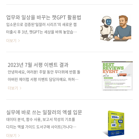
생각보다 훨씬 편해집니다. 다양한 앱을 직접 만
석과 프레젠테이션 등 직장에서 마주하는 문제
들기 때문에 필요한 걸 골라 쓰고, 조금씩 바꿔
를 해결하고, 동시에 번아웃 극복, 동기부여, 소
업무와 일상을 바꾸는 챗GPT 활용법
보는 감각도 자연스럽게 생기고요. 《21개의 실
비 습관 분석 등 개인적인 고민을 나누기도 한다.
입소문으로 검증된‘일잘러 시리즈’의 새로운 챕
무 앱으로 배우는 Dify》을 통해 '나만의 앱'을
이 책은 단순한 챗GPT 기능 설명서가 아니다.
터출시 후 3년, 챗GPT는 세상을 바꿔 놓았습니
만들 수 있습니다. 누군..
74가지의 프롬프트를 통해 ‘업무’를 혁신하고,
다. 챗GPT는 실무 활용, 정보 탐색, 글쓰기 등 업
더보기
‘일상’에 집중할 수 있는 노하우를 담았다. 일도,
무 곳곳에서 활용되고 있고, 이제는 챗GPT를 사
일상도 놓칠 수 없는 일잘러의 모든 순간을 위한
용하지 않는 사람을 찾아보기 힘들 정도입니다.
챗GPT 활용법, 쉽고 빠르게 시작해 보자. 도서구
이뿐만이 아닙니다. 불과 1~2년 전까지만 해도
2023년 7월 서평 이벤트 결과
매 사이트(가나다순) [교보문고] [도서11번가]
챗GPT 대화의 80%가 업무 영역 관련이었다면,
안녕하세요, 여러분! 주말 동안 무더위에 반쯤 돌
[알라딘] [예스이십사] [쿠팡] 전자책 구매 사이
이제는 무려 70% 이상이 일상 영역 관련이라고
아버린 제이펍 서평 이벤트 담당자예요. 허허~
트(가나다순)[교..
하니 챗GPT가 개인의 사고방식과 생활 패턴을
빨리 가을이 오길 바라는 마음으로, 7월 서평 이
더보기
바꾸어 놓았다 해도 과언이 아닙니다. 누구나 챗
벤트 결과도 속히 발표하겠습니다. 7월에도 제이
GPT를 활용하는 시대, 이제는 '챗GPT를 쓰는
펍 서적을 읽어주시고 리뷰 이벤트에 참여해 주
것' 만이 아니라, '챗GPT를 어떻게 쓰느냐'가 중
셔서 진심으로 감사드려요. 당첨자는 최O수 님,
실무에 바로 쓰는 일잘러의 엑셀 입문
요합니다. 출간 이후 꾸준히 사랑받아 온 ‘일잘러
합격의기운 님입니다. - 최O수 님 일잘러의 보고
데이터 분석, 함수 사용, 보고서 작성의 기초를
시리즈’의 첫 챗GPT 활용서 《실무에 바로 쓰는
서 작성법 서평 - 합격의기운 님 러브드 서평 당
다지는 엑셀 가이드 도서구매 사이트(가나다순)
일잘러의 챗GPT 프롬프트..
첨되신 분들 모두 축하드립니다. 제이펍 서평 이
[교보문고] [도서11번가] [알라딘] [예스이십사]
더보기