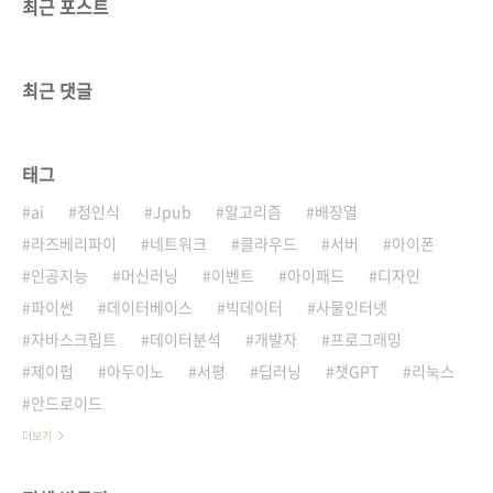
최근 포스트
최근 댓글
태그
ai
정인식
Jpub
알고리즘
배장열
라즈베리파이
네트워크
클라우드
서버
아이폰
인공지능
머신러닝
이벤트
아이패드
디자인
파이썬
데이터베이스
빅데이터
사물인터넷
자바스크립트
데이터분석
개발자
프로그래밍
제이펍
아두이노
서평
딥러닝
챗GPT
리눅스
안드로이드
더보기