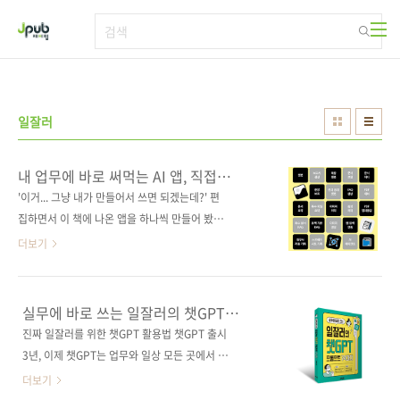
본문 바로가기
일잘러
내 업무에 바로 써먹는 AI 앱, 직접
만들어봤습니다
'이거... 그냥 내가 만들어서 쓰면 되겠는데?' 편
집하면서 이 책에 나온 앱을 하나씩 만들어 봤습
니다. 총 21개입니다. 처음에는 그냥 따라가는
더보기
느낌이었는데, 몇 개 지나고 나니까 조금씩 달라
지더라고요. '이건 이렇게 쓰면 되겠다'는 생각이
먼저 떠올랐죠. Dify는 복잡하게 고민하지 않아
실무에 바로 쓰는 일잘러의 챗GPT
도 되고, 손을 움직이는 만큼 결과가 따라옵니다.
프롬프트 74가지
진짜 일잘러를 위한 챗GPT 활용법 챗GPT 출시
노드를 연결하고, 프롬프트를 바꾸고, 데이터를
3년, 이제 챗GPT는 업무와 일상 모든 곳에서 든
업로드하면 바로 결과가 보이죠. 몇 개만 만들어
든한 파트너로 활약하고 있다. 사용자는 챗GPT
더보기
보면 금방 감을 잡을 수 있습니다. 그다음부터는
와 이메일 작성, 기획안·보고서 검토, 데이터 분