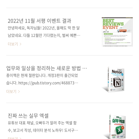
벤트 담당자 드림
[인터파크] [쿠팡] 전자책 구매 사이트(가나다순)
교보문고 / 구글북스 / 리디북스 / 알라딘 / 예스
이십사 출판사 제이펍 저작권사 SBクリエイテ
2022년 11월 서평 이벤트 결과
ィブ 원서명 Excel 最強の教科書[完全版]
안녕하세요, 독자님들! 2022년, 올해도 딱 한 달
【2nd Edition】 (ISBN 9784815615666) 도
남았네요. 다들 12월만 기다렸는지, 벌써 예쁜
서명 실무에 바로 쓰는 일잘러의 엑셀 입문 부제
소품으로 치장한 트리가 거리를 꾸미고 형형색
더보기
목 데이터 분석, 함수 사용, 보고서 작성의 기초
색의 연말 엽서가 온 집안을 장식하고 있습니다.
를 다지는 엑셀 가이드 지은이 후지이 나오야, 오
그 흔하디흔한 공연 좌석 하나 남아있지 않아, 연
야마 게이스케 옮긴이 구수영 감수자 (없음) 시
말을 제 속도대로 맞은 저만 바보가 된 느낌입니
업무와 일상을 정리하는 새로운 방법 노션
리즈 일잘러 시리즈 출판일 2023년 4월 18일
다. 제이펍 독자님들은 올 한 해 동안 채우지 못
Notion(개정2판)
종이책은 현재 절판입니다. 개정3판이 출간되었
페이지 368쪽 판 형 신국판변형
한 행복을 채울 수 있는 12월이 되길 바라는 마
습니다. https://jpub.tistory.com/468873문
(152*215*15.5) 제 본 무..
음으로, 이번 서평 이벤트 당첨 소식을 준비했습
서 작성, 메모, 데이터베이스 및 일정 관리까지
더보기
니다. 11월에도 제이펍 서적을 읽어주시고 리뷰
모든 일을 노션 하나로! 도서구매 사이트(가나다
이벤트에 참여해주셔서 진심으로 감사드립니다.
순) [교보문고] [도서11번가] [알라딘] [예스이십
그럼 11월 당첨자 발표하겠습니다. 차O운, 김O
사] [인터파크] [쿠팡] 전자책 구매 사이트(가나
진짜 쓰는 실무 엑셀
현, 서O선 님입니다! - 차O운 님 웹 디자인, 이렇
다순)교보문고 / 구글북스 / 리디북스 / 알라딘 /
유튜브 대표 채널, 오빠두가 알려 주는 엑셀 함
게 하면 되나요? 서평 - 김O현 님 일잘러의 엑셀
예스이십사 출판사 제이펍도서명 업무와 일상을
수, 보고서 작성, 데이터 분석 노하우! 도서구매
데이터 분석 서평 - 서O선 님 디..
정리하는 새로운 방법 노션 Notion(개정2판)부
사이트(가나다순) 교보문고 / 도서11번가 / 알라