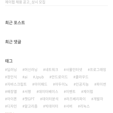
있다는..
제이펍 채용 공고_상시 모집
최근 포스트
최근 댓글
태그
딥러닝
머신러닝
네트워크
사물인터넷
프로그래밍
정인식
ai
Jpub
안드로이드
클라우드
자바스크립트
아이패드
아두이노
인공지능
파이썬
배장열
서평
데이터베이스
이벤트
제이펍
아이폰
챗GPT
데이터분석
라즈베리파이
개발자
디자인
알고리즘
빅데이터
서버
리눅스