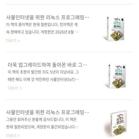
9784863542754)저자명 와타나베 노보루, 마
다. 처음부터 강렬한 붉은 빛의 표지가 시선을 끄
키노 신지역자명 정인식출판일 2020년 7월 29
는군요. 《임베디드 엔지니어 교과서: 인공지능
사물인터넷을 위한 리눅스 프로그래밍
일페이지 304쪽시리즈 I♥Robot 15(제이펍의
시대가 요구하는 임베디드 시스템 개발자의 핵
with 라즈베리 파이(전면개정판)
이 책의 종이책은 현재 절판입니다. 전자책은 계
로봇 시리즈 15)판 형 170*225*17제 본 무선
심 스킬》 그동안 제이펍에서는 다양한 임베디
속 판매하고 있습니다. 개정판은 2026년 8월 즈
(soft cover)정 가 26,000원IS..
드 관련 도서를 출간했습니다. 임베디드 관련 키
음에 출간될 예정입니다. 라즈베리 파이로 배우
더보기
워드로는 아두이노, 라즈베리 파이, 사물인터넷,
는 사물인터넷과 리눅스 프로그래밍!제4차 산업
리눅스 프로그래밍 등을 들 수 있는데요. 최근에
혁명을 위한 최신의 내용으로 깁고 더하였습니
출간된 임베디드 관련 도서로는 《사물인터넷을
다! 도서구매 사이트(가나다순)[교보문고] [도서
더욱 업그레이드하여 돌아온 바로 그
위한 리눅스 프로그래밍 with 라즈베리 파이(전
11번가] [반디앤루니스] [알라딘] [영풍문고] [예
열매먹은 리눅스 프로그래밍 도서입니다!
이 책의 초판이 발간된 지도 5년이 지났네요. 그
면개정판)》, 《허교수의 ARM Mbed 프로그래
스이십사] [인터파크] [쿠팡] 전자책 구매 사이트
때만 해도 이제 갓 약진하던 사물인터넷(IoT)이
밍 입문》, 《코드로 알아보는 ARM 리눅스 커
(가나다순)교보문고 / 구글북스 / 리디북스 / 알
5년 사이 각종 산업 분야에서 활발하게 상용화가
더보기
널(제2판)》..
라딘 / 예스이십사 출판사 제이펍저자명 서영진
되리라고는 미처 생각지 못했습니다. '언젠가
출판일 2020년 3월 6일페이지 940쪽판 형
는... 적용되겠지~?'하긴 했지만(그러기 위해 전
188*245*38.8제 본 무선(soft cover)정 가
세계적으로 노력을 하고 있었으니까요), 이렇게
사물인터넷을 위한 리눅스 프로그래밍
38,000원ISBN 979-11-88621-74-3(93000)
빨리 도입됨을 넘어 우리가 확연히 피부로 느낄
with 라즈베리 파이
그동안 읽어주신 분들께 감사드립니다. 이 책은
키워드 리눅스 / 운영체제 / 리눅스 프로그래밍 /
정도가 되다니... 그래서 저자분과 의기투합해 바
현재 절판되었으며, 개정판이 출간되었습니다.
라..
로 이 시점이 많은 독자분께서 성원해주신 이 책
라즈베리 파이로 배우는 사물인터넷과 리눅스
더보기