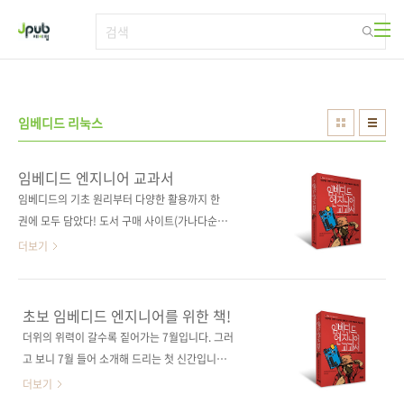
본문 바로가기
임베디드 리눅스
임베디드 엔지니어 교과서
임베디드의 기초 원리부터 다양한 활용까지 한
권에 모두 담았다! 도서 구매 사이트(가나다순)
[교보문고] [도서11번가] [반디앤루니스] [알라
더보기
딘] [영풍문고] [예스이십사] [인터파크] [쿠
팡] 전자책 구매 사이트(가나다순)[교보문고] [구
글북스] [리디북스] [알라딘] [예스이십사] 출판
초보 임베디드 엔지니어를 위한 책!
사 제이펍도서명 임베디드 엔지니어 교과서부
더위의 위력이 갈수록 짙어가는 7월입니다. 그러
제 인공지능 시대가 요구하는 임베디드 시스템
고 보니 7월 들어 소개해 드리는 첫 신간입니다.
개발자의 핵심 스킬저작권사 C&R研究所원서명
다른 달에 비해 신간 소개가 조금 늦었습니다. 오
더보기
組込みエンジニアの教科書(원서 ISBN:
래간만에 임베디드 관련 도서를 소개해 드립니