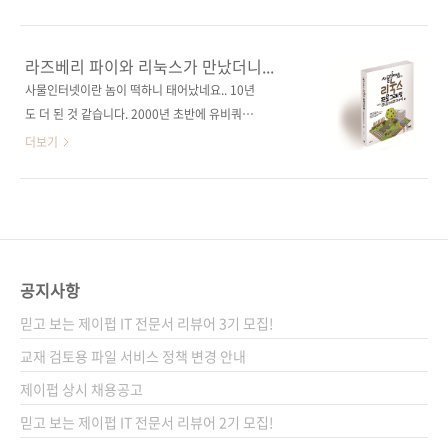
의 개정판을 낼 때라고 생각했습니다! 오늘 소개
프로그래밍!기본적인 하드웨어 개발에서 리눅스
해드릴 책은 사물인터넷과 제4차 산업혁명 시대
애플리케이션 개발까지! 출판사 제이펍지은이
를 맞이하여 핵심 운영체제로 떠오르고 있는 리
서영진출판일 2015년 8월 31일페이지 712쪽
라즈베리 파이와 리눅스가 만났더니...
눅스 프로그래밍 서적입니다. 리눅스를 소개하
시리즈 (없음)판 형 46배판변형(188*245*28)
사물인터넷이란 놈이 떡하니 태어났네요.. 10년
고 다루는 책은 지금도, 앞으로도 계속 나오겠지
제 본 무선(soft cover)정 가 33,000원ISBN
도 더 된 것 같습니다. 2000년 초반에 유비쿼터
만, 사물인터넷의 개념을 오픈 하드웨어인 라즈
979-11-85890-28-9 (93000)키워드 리눅스 /
스(Ubiquitous)란 말이 유행병처럼 번진 적이
더보기
베리 파이와 ..
리눅스 프로그래밍 / 라즈베리 파이 2 / 임베디
있었죠. '유비쿼터스'가 들어간 책도 우후죽순으
드 리눅스 / 사물인터넷 / IoT / Qt / 분 야 운영
로 쏟아졌었고요.언제, 어디서나 자유롭게 네트
체제 / 리눅스 관련 사이트■ 저자 블로그■ 독
워크에 접속할 수 있는 시대를 뜻하는 말인데, 지
자 A/S 페이스북 커뮤니티 관련 포스트■
금 생각해보면 그 개념이 좀 더 구체화된 게 사물
2015/08/21 - [출간전 책소식] - 라즈베리 파이
인터넷(IoT) 혹은 만물인터넷(EoT)이 아닐까 하
와 리눅스가..
는 생각이 듭니다. 오늘 소개해드릴 책은 사물인
공지사항
터넷 시대를 맞이하여 핵심 운영체제로 떠오르
믿고 보는 제이펍 IT 전문서 리뷰어 3기 모집!
고 있는 리눅스 프로그래밍 서적입니다. 리눅스
를 소개하고 다루는 책은 지금도 차고 넘칩니다
교재 검토용 파일 서비스 정책 변경 안내
만, 사물인터넷의 개념을 오픈 하드웨어인 라즈
제이펍 상시 채용공고
베리 파이와 접목하여 리눅스(정확히는 임베디
믿고 보는 제이펍 IT 전문서 리뷰어 2기 모집!
드 리눅스) 프로그래밍을 쉽고, 재미있게 배울 수