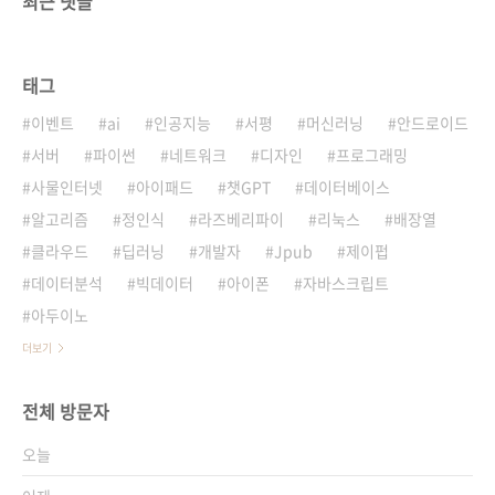
최근 댓글
태그
이벤트
ai
인공지능
서평
머신러닝
안드로이드
서버
파이썬
네트워크
디자인
프로그래밍
사물인터넷
아이패드
챗GPT
데이터베이스
알고리즘
정인식
라즈베리파이
리눅스
배장열
클라우드
딥러닝
개발자
Jpub
제이펍
데이터분석
빅데이터
아이폰
자바스크립트
아두이노
더보기
전체 방문자
오늘