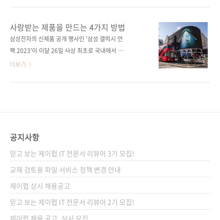
스폼드》는 어도비의 크리에이티브 클라우드 전
정받는 것은 아니다. 경쟁사의 강력한 프로덕트
환 과정을 상세히 풀어냅니다. 기존의 소프트웨
마케팅이 있다면 아무리 제품이 뛰어나도 주도
사랑받는 제품을 만드는 4가지 방법
어 판매 방식에서 벗어나 구독 기반 모델로의 전
권을 빼앗길 수 있다. 실리콘밸리 프로덕트 그룹
삼성전자의 신제품 공개 행사인 '삼성 갤럭시 언
환을 위해 어도비는 내부적으로 얼마나 큰 변화
의 마케팅 기법을 활용하면 고객 세분화, 제품 포
팩 2023'이 이달 26일 사상 최초로 국내에서 개
를 수용해야 했는지, 경영진과 팀 간의 협업이 어
지셔닝, 다른 팀과의 협업뿐만 아니라 제품을 시
최됩니다. 글로벌 기업의 신제품 출시 행사이니
더보기
떻게 이루어졌는지, 고객 데이터..
장에 출시하는 전략까지 세울 수 있다. 나아가 효
만큼 전 세계의 관심을 받는 건 어찌 보면 당연한
과적인 프로덕트 마케팅은 고객이 제품과 회사
일이어서, 전 세계의 갤럭시 사용자도 이날을 손
에 대해 생각하게 만들고, 고객 스스로 제품을 널
꼽아 기다리며 언팩 행사를 기다리고 있습니다.
리 알리도록 한다. 고객이 사랑에 빠지는 프로덕
경쟁사인 애플도 마찬가지입니다. 애플은 보통
트 마케팅 기법을 배워보자. 도서 구매 사이트(가
가을에 신제품을 공개하는 스페셜 이벤트가 열
나다순) [교보문고] [도서11번가] [알라딘] [예스
리는데, 한국의 고객은 밤을 새워 그 행사를 라이
공지사항
이십사..
브로 시청합니다. 또 제품이 출시되는 날에는 1
믿고 보는 제이펍 IT 전문서 리뷰어 3기 모집!
등으로 제품을 구매하기 위해 전날 밤부터 줄을
서기도 하죠. 이 글로벌 기업들은 어떻게 고객이
교재 검토용 파일 서비스 정책 변경 안내
신제품 공개 행사를 밤을 새우며 보게 하고, 제품
제이펍 상시 채용공고
출시 전날부터 줄을 서며 구매하도록 고객의 마
믿고 보는 제이펍 IT 전문서 리뷰어 2기 모집!
음을 훔쳤을까요? 제이펍 제품 기획 도서 《인스
파이어드..
제이펍 채용 공고_상시 모집