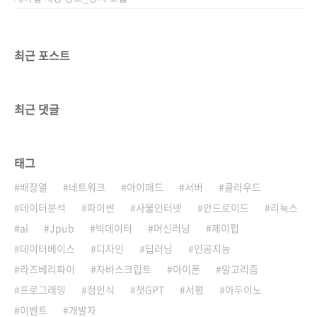
최근 포스트
최근 댓글
태그
배장열
네트워크
아이패드
서버
클라우드
데이터분석
파이썬
사물인터넷
안드로이드
리눅스
ai
Jpub
빅데이터
머신러닝
제이펍
데이터베이스
디자인
딥러닝
인공지능
라즈베리파이
자바스크립트
아이폰
알고리즘
프로그래밍
정인식
챗GPT
서평
아두이노
이벤트
개발자