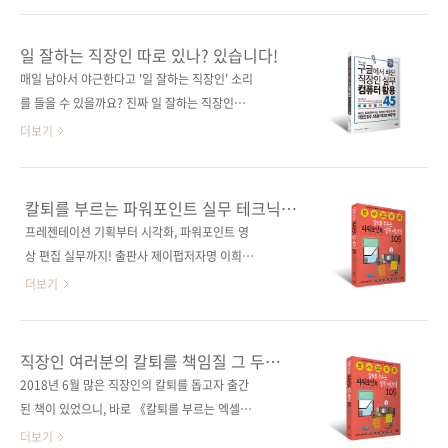
부터 강력한 실전 단축키 콤보, 효율을 높여줄 핵
[인터파크] [쿠팡] 전자책 구매 사이트(가나다순)
심 설정 3가지까지 완벽하게 담겨 있답니다. 깔
[교보문고] [구글북스] [리디북스] [알라딘] [예
일 잘하는 직장인 따로 있나? 있습니다!
끔하고 고급스러운 디자인으로 데스크 스타일까
스이십사] [인터파크] 출판사 제이펍저작권사
매일 남아서 야근한다고 '일 잘하는 직장인' 소리
지 업그레이드할 수 있는 건 덤! 책상에만 올려두
SBクリエイティブ원서명 Googleで学んだ
를 들을 수 있을까요? 진짜 일 잘하는 직장인은
어도 업무 능률이 쑥쑥 올라가고 회사에서도 인..
超速 パソコン仕事術 誰でもすぐに使える業
매일 칼퇴해도 회사에서 인정받고, 워라밸을 즐
더보기
務効率化のテクニック81(ISBN
기고 삽니다. 폼 나는 직장생활 누구나 한번은 꿈
9784815600709)도서명 구글에서 배운 직장
꾸는 모습일 겁니다. 사회생활을 시작하기 전이
인 실무 컴퓨터 활용 45(일잘러를 위한 윈도우,
라면 TV 드라마 등에서 폼 나게 일하면서 자기
칼퇴를 부르는 파워포인트 실무 테크닉
엑셀, 파워포인트, 워드, 이메일 사용법)지은이
삶을 즐기는 주인공들의 모습을 보며 '나도 저런
105
프레젠테이션 기획부터 시각화, 파워포인트 영
이노우에 마사히로옮긴이 김연수출판일 2020
멋진 직장인이 되어야지!'라고 생각합니다. 하지
상 편집 실무까지! 출판사 제이펍저자명 이희정
년 6월 15일페이지 212쪽시리즈 (없음)판 형
만 현실은 어떤가요? 일은 많은데 시간은 부족해
출판일 2019년 8월 29일페이지 356쪽시리즈
더보기
46배판변형(..
서 밥 먹듯 하는 야근, 일 처리가 더디다고 타박
칼퇴를 부르는판 형 46배변형(188*245*15)제
하는 직장 상사, "한동안 개인의 삶은 포기하는
본 무선(soft cover)정 가 19,800원ISBN 979-
것이 좋다."라는 서글픈 선배의 조언, 이런 현실
11-88621-73-6 (13000)키워드 오피스 / 슬라
직장인 여러분의 칼퇴를 책임질 그 두
에 만병의 근원인 스트레스만 날로 쌓이고 있진
이드 / ppt / 디자인 / powerpoint / 발표 / 영
번째 책!!
2018년 6월 많은 직장인의 칼퇴를 돕고자 출간
않나요? 언제쯤 이 지긋지긋한 야근, 터벅터벅
상 편집 / 영상 제작 / 직장인 / 워라밸분야 오피
된 책이 있었으니, 바로 《칼퇴를 부르는 엑셀 테
쓸쓸하게 집으로 향하는 적막 가능한 퇴근길의
스 / 파워포인트 관련 사이트■ 네오 프레젠테이
크닉 122》입니다. 그로부터 일 년이 지난 지금
더보기
반복에..