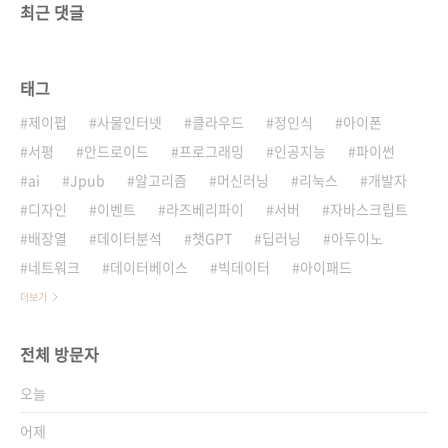
최근 댓글
태그
제이펍
사물인터넷
클라우드
정인식
아이폰
서평
안드로이드
프로그래밍
인공지능
파이썬
ai
Jpub
알고리즘
머신러닝
리눅스
개발자
디자인
이벤트
라즈베리파이
서버
자바스크립트
배장열
데이터분석
챗GPT
딥러닝
아두이노
네트워크
데이터베이스
빅데이터
아이패드
더보기
전체 방문자
오늘
어제