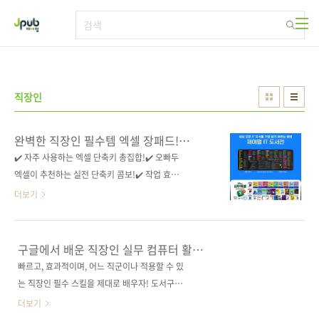
본문 바로가기
직장인
완벽한 직장인 필수템 엑셀 장패드!
2025년 제이펍 x 알라딘 브랜드전
✔️ 자주 사용하는 엑셀 단축키 총집합!✔️ 오빠두
엑셀이 추천하는 실전 단축키 콤보!✔️ 작업 효율
을 200% 끌어올려줄 엑셀 핵심 설정 3가지!✔️
더보기
오피스 최적화 디자인으로 데스크 스타일까지
업그레이드!​IT 지식을 쌓고 싶은 분들을 위해, 제
이펍 IT 도서전이 알라딘에서 진행 중이에요! 대
구글에서 배운 직장인 실무 컴퓨터 활용
상 도서 2만 원 이상 구매 시, 한정판 제이펍 엑
45: 일잘러를 위한 윈도우, 엑셀,
빠르고, 효과적이며, 어느 직군이나 적용할 수 있
파워포인트, 워드, 이메일 사용법
셀 장패드를 드립니다.🖱️ 베스트셀러 《진짜 쓰
는 직장인 필수 스킬을 제대로 배우자! 도서구매
는 실무 엑셀》의 오빠두엑셀 저자님이 심혈을
사이트(가나다순)[교보문고] [도서11번가] [반
더보기
기울여 기획한 이번 엑셀 장패드는 필수 단축키
디앤루니스] [알라딘] [영풍문고] [예스이십사]