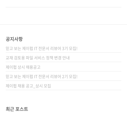
션 관련 포스트■ 2019/08/14 - [출간전 책소
여러분의 칼퇴를 책임질 두 번째 책이 출간됩니
식] - 직장인 여러분의 칼퇴를 책임질 그 두 번째
다. 잠깐 《칼퇴를 부르는 엑셀 테크닉 122》에
책!! 관련 시리즈■ 칼퇴를 부르는 엑셀 테크닉
대해 이야기하자면, 이웃 나라에서 엄청난 베스
122 관련 도서(* 관련 시리즈 참고) 관련 파일
트셀러를 기록 중인 엑셀 책입니다. 최근에는 30
다운로드■ 독자 지원 페이지에..
만 부를 돌파했다고 하니, 편집자로서 부러울 따
름입니다. 그만큼 체계적인 구성과 탄탄한 내용
공지사항
이라는 반증이기도 하지요. 실제 책을 본 작가님
믿고 보는 제이펍 IT 전문서 리뷰어 3기 모집!
들이나 일반 독자님들은 찬사를 아끼지 않으셨
습니다. 하.지.만. 안타깝게도 국내에서는 워낙
교재 검토용 파일 서비스 정책 변경 안내
쟁쟁한 엑셀 저자님들이 있기에 다소 빛을 보지
제이펍 상시 채용공고
못하고 있어 아쉬움이 많이 남습니다. 그래서 준
믿고 보는 제이펍 IT 전문서 리뷰어 2기 모집!
비했습니다. 10년 이상을 프레젠테이션 관련 업
무에만 묵..
제이펍 채용 공고_상시 모집
최근 포스트