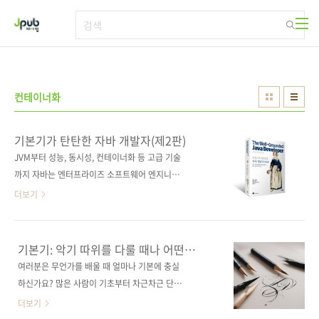
본문 바로가기
컨테이너화
기본기가 탄탄한 자바 개발자(제2판)
JVM부터 성능, 동시성, 컨테이너화 등 고급 기술
까지 자바는 엔터프라이즈 소프트웨어 엔지니어
링의 핵심이다. 훌륭한 자바 개발자가 되기 위해
더보기
선 기본기를 갖춰야 한다. 이 책은 자바 8 이후
자바 생태계와 릴리스 주기가 어떻게 변화했는
지 살펴보며, 특히 자바 11 및 17에 추가된 새로
기본기: 악기 따위를 다룰 때나 어떤
운 기능을 설명한다. 자바 모듈 및 동시성 모델,
운동을 할 때 가장 기초가 되는 기술
여러분은 무언가를 배울 때 얼마나 기본에 충실
클래스 로딩과 같은 강력한 기능부터 성능 최적
하신가요? 많은 사람이 기초부터 차근차근 단계
화와 바이트코드를 위한 고급 기술 그리고 테스
를 밟아가기보다는 바로 전문가의 길로 들어서
더보기
트 중심 개발과 컨테이너 기반 배포와 같은 필수
기를 바랍니다. 저도 캘리그래피나 동양화를 배