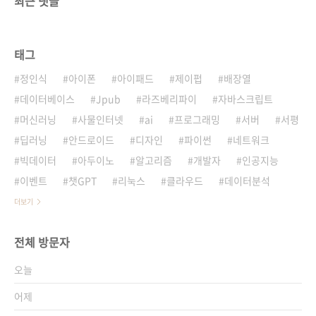
최근 댓글
태그
정인식
아이폰
아이패드
제이펍
배장열
데이터베이스
Jpub
라즈베리파이
자바스크립트
머신러닝
사물인터넷
ai
프로그래밍
서버
서평
딥러닝
안드로이드
디자인
파이썬
네트워크
빅데이터
아두이노
알고리즘
개발자
인공지능
이벤트
챗GPT
리눅스
클라우드
데이터분석
더보기
전체 방문자
오늘
어제