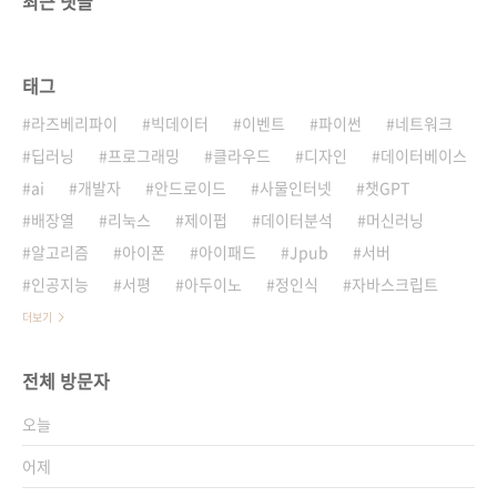
최근 댓글
태그
라즈베리파이
빅데이터
이벤트
파이썬
네트워크
딥러닝
프로그래밍
클라우드
디자인
데이터베이스
ai
개발자
안드로이드
사물인터넷
챗GPT
배장열
리눅스
제이펍
데이터분석
머신러닝
알고리즘
아이폰
아이패드
Jpub
서버
인공지능
서평
아두이노
정인식
자바스크립트
더보기
전체 방문자
오늘
어제