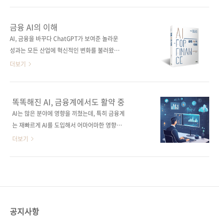
집, 분석, 시각화부터 분류와 예측, LLM과 허깅
라 많은 사람이 "나에게도 저런 똑똑한 비서가
페이스 생태계까지 폭넓게 다루며, ‘AI를 쓰는 사
있었으면 좋겠다"라고 꿈꿨을 겁니다. 이제 그
금융 AI의 이해
람’에서 ‘AI를 이해하고 구현하는 사람’으로 성장
상상은 더 이상 영화 속 이야기가 아닙니다.
AI, 금융을 바꾸다 ChatGPT가 보여준 놀라운
을 이끈다. AI와 챗봇 개발에 처음 도전하는 독자
ChatGPT의 등장으로 우리는 이미 AI와 대화하
성과는 모든 산업에 혁신적인 변화를 불러왔다.
를 위한 가장 현실적인 출..
는 시대에 살고 있으니까요. 하지만, 남이 만들어
금융계도 예외는 아니다. 이 책은 핀테크, 금융
더보기
준 AI를 쓰는 것을 넘어 '나만의 자비스'를 직접
투자, 신용 리스크, 금융 사기 탐지 및 방지, 프로
만들 수 있다면 어떨까요? 오늘 소개할 책,
덕트 관리, 생성형 AI로 나눠 금융계에서 AI를 활
《LUVIT♥ 파이썬으로 만드는 초경량 한국어
용하는 방법을 다양한 사례와 함께 알아본다. 또
똑똑해진 AI, 금융계에서도 활약 중
LLM 챗봇》이 바로 그 길잡이가 되어줄 책입니
한, 파이썬 라이브러리인 NetworkX,
AI는 많은 분야에 영향을 끼쳤는데, 특히 금융계
다. ✈️ 2차 세계대전 전투기와 데이터의 비밀이
OptBinning, 케라스를 활용해 실제 금융 데이
는 재빠르게 AI를 도입해서 어마어마한 영향
책은 단순히 코드를 따라 치는 것에서 끝나지
터 기반인 예제를 체계적으로 실습한다. 금융과
을 받았고 빠르게 변화하고 있습니다(이제
더보기
않..
AI의 만남을 살펴보면서 금융 AI의 전략적 방향
는 AI 도입을 하지 않는 것이 이상한 시대가 되기
성과 금융 AI에 대한 인사이트를 얻을 수 있을 것
도 했지요). 그렇다면 우리 일상과 밀접한 연관이
이다. 도서구매 사이트(가나다순) [교보문고]
있는 금융에서는 AI를 어떻게 활용하고 있을까
[도서11번가] [알라딘] [예스이십사] [인터파
요? 가장 쉽게 떠올릴 수 있는 것이 '챗봇'이 아
크] [쿠팡] 전자책 구매 사이트(가나다순) 교보
닐까 싶습니다(저는 그랬습니다^^;). KB금융은
문고 / 구글북스 /..
'챗봇형' 서비스 투자를 늘린다고 발표했고, 우리
공지사항