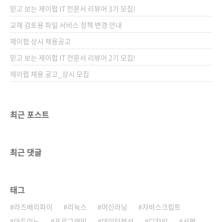
은행은 생성형 AI에 기반한 금융 상담 서비스를
믿고 보는 제이펍 IT 전문서 리뷰어 3기 모집!
시작했습니다. 하지만 AI는 우리가 생각하는 것
보다 훨씬 더 광범위한 금융의 영역에서 그 영향
교재 검토용 파일 서비스 정책 변경 안내
력을 발휘하고 있습니다. 고객 맞춤형 서비스는
제이펍 상시 채용공고
물론이고 사기 탐지 및 예방, 리스크 관리, 데이
믿고 보는 제이펍 IT 전문서 리뷰어 2기 모집!
터 분석, 투자와 트레이딩, 프로세스 자동화 등 ..
제이펍 채용 공고_상시 모집
최근 포스트
최근 댓글
태그
라즈베리파이
리눅스
머신러닝
자바스크립트
아두이노
프로그래밍
데이터분석
디자인
서평