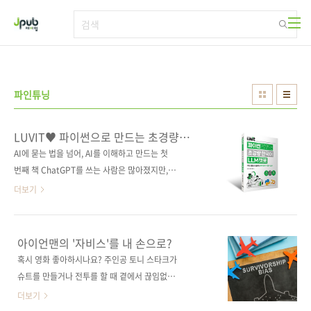
본문 바로가기
파인튜닝
LUVIT♥ 파이썬으로 만드는 초경량
한국어 LLM 챗봇
AI에 묻는 법을 넘어, AI를 이해하고 만드는 첫
번째 책 ChatGPT를 쓰는 사람은 많아졌지만,
‘AI가 어떻게 작동하는지’를 이해하는 사람은 여
더보기
전히 많지 않다. 이 책은 파이썬 기초부터 데이터
분석, 자연어 처리, 머신러닝·딥러닝을 거쳐 초
경량 한국어 LLM 챗봇을 직접 만드는 실습까지
아이언맨의 '자비스'를 내 손으로?
하나의 흐름으로 안내한다. 단순한 개념 설명에
혹시 영화 좋아하시나요? 주인공 토니 스타크가
그치지 않고, 구글 코랩 기반 실습을 통해 코드를
슈트를 만들거나 전투를 할 때 곁에서 끊임없이
실행하고 결과를 확인하며 AI의 작동 원리를 몸
조언해주고 상황을 분석해주는 인공지능 비서
더보기
으로 익힐 수 있도록 구성했다. 특히 데이터 수
'자비스(Jarvis)'가 등장하죠. 공학도뿐만 아니