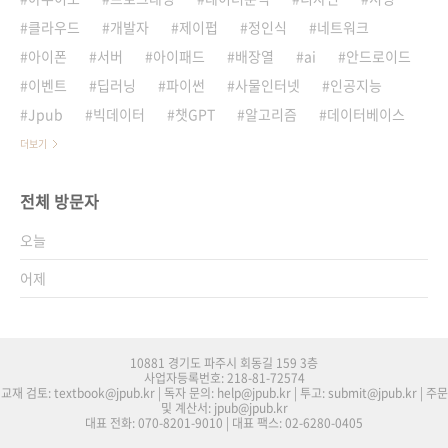
클라우드
개발자
제이펍
정인식
네트워크
아이폰
서버
아이패드
배장열
ai
안드로이드
이벤트
딥러닝
파이썬
사물인터넷
인공지능
Jpub
빅데이터
챗GPT
알고리즘
데이터베이스
더보기
전체 방문자
오늘
어제
10881 경기도 파주시 회동길 159 3층
사업자등록번호: 218-81-72574
교재 검토: textbook@jpub.kr | 독자 문의: help@jpub.kr | 투고: submit@jpub.kr | 주문
및 계산서: jpub@jpub.kr
대표 전화: 070-8201-9010 | 대표 팩스: 02-6280-0405