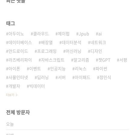
최근 댓글
태그
아두이노
클라우드
제이펍
Jpub
ai
데이터베이스
배장열
데이터분석
네트워크
안드로이드
프로그래밍
머신러닝
디자인
라즈베리파이
자바스크립트
알고리즘
챗GPT
서평
아이폰
이벤트
인공지능
리눅스
파이썬
사물인터넷
딥러닝
서버
아이패드
정인식
개발자
빅데이터
더보기
전체 방문자
오늘