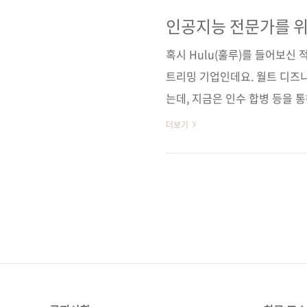
러닝, 딥러닝, 강화학습 알
法工程师带你去面试(원서 ISBN:
인공지능 전문가를 위
이 김태헌출판일 2020년 6월 
혹시 Hulu(훌루)를 들어보신
28)..
트리밍 기업인데요. 월트 디즈니
는데, 지금은 인수 합병 등을 
일본에서만 서비스하고 있어서 
더보기
의 유료 회원 가입자를 확보하였
중이라니 우리도 곧 Hulu만의 
먼저 소개한 이유는 오늘 소개할
가 만든 책이기 때문입니다. 
Hulu 글로벌 연구소 부사장이자