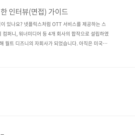
고리즘저작권사 人民邮电出版社원서명 百面机器学习: 算
 9787115487360)지은이 Hulu 데이터 과학팀옮긴
한 인터뷰(면접) 가이드
30일페이지 528쪽시리즈 I♥A.I. 28(아이러브 인공지능
 적이 있나요? 넷플릭스처럼 OTT 서비스를 제공하는 스
 컴퍼니, 워너미디어 등 4개 회사의 합작으로 설립하였
통해 월트 디즈니의 자회사가 되었습니다. 아직은 미국과
우리에겐 낯선 이름입니다만, 두 곳에서만 3천만 이상
고, 2021년부터는 전 세계를 대상으로 서비스를 준비
재미난 콘텐츠를 만나볼 수 있을 것 같습니다. Hulu를
 책이 이 Hulu의 데이터 과학팀 소속 15명의 엔지니어
칭화대와 스토니브룩대, 스탠퍼드대에서 공부하고 현재
..