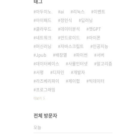
태그
아두이노
ai
리눅스
이벤트
아이패드
정인식
딥러닝
클라우드
데이터분석
챗GPT
네트워크
안드로이드
아이폰
머신러닝
자바스크립트
인공지능
Jpub
배장열
파이썬
서버
데이터베이스
사물인터넷
알고리즘
서평
디자인
개발자
라즈베리파이
제이펍
빅데이터
프로그래밍
더보기
전체 방문자
오늘