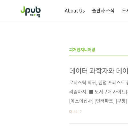
본문 바로가기
About Us
출판사 소식
도
피처엔지니어링
데이터 과학자와 데이
로지스틱 회귀, 랜덤 포레스트 
리즘까지! ■ 도서구매 사이트(가
[예스이십사] [인터파크] [쿠팡
[리디북스] [알라딘] [예스이
더보기
이터 엔지니어를 위한 인터뷰 문