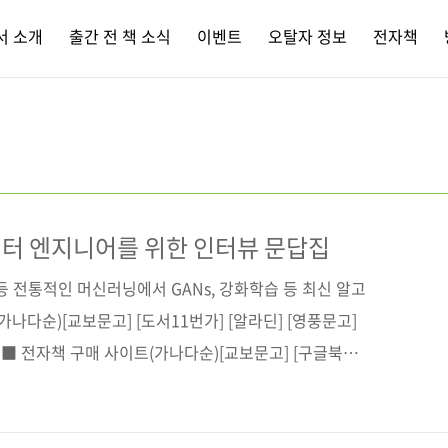
서 소개
출간 전 책 소식
이벤트
오탈자 정보
전자책
터 엔지니어를 위한 인터뷰 문답집
등 전통적인 머신러닝에서 GANs, 강화학습 등 최신 알고
나다순)[교보문고] [도서11번가] [알라딘] [영풍문고]
] ■ 전자책 구매 사이트(가나다순)[교보문고] [구글북스]
십사] [인터파크] 출판사 제이펍도서명 데이터 과학자와 데
답집부제 100개 이상의 실전 면접 문제로 배우는 머신