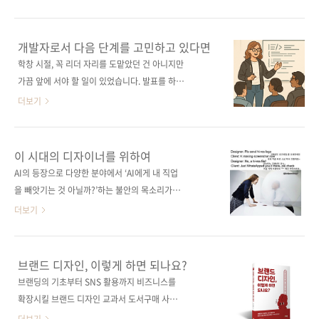
루기는 어렵고, 각자의 역할도 다르다 보니 ‘기초
바꾸는 건 탁월한 기술이 아니라 팀을 이끄는 리
를 어떻게 배워야 할지' 고민이 생기게 됩니다.
더의 역량이다. 지금 IT 현장은 코드를 넘어 사람
그러나 피그마의 모든 기능을 완벽하게 익힐 필
과 프로젝트를 함께 설계할 수 있는 리드 개발자
개발자로서 다음 단계를 고민하고 있다면
요는 없습니다. 각자의 역할에 따라 익혀야 하는
를 간절히 찾고 있다. 이 책은 개발자에서 팀을
학창 시절, 꼭 리더 자리를 도맡았던 건 아니지만
기능도 자연스럽게 달라지기 때문입니다. 기획
이끄는 리드 개발자로 성장하기 위한 실전 가이
가끔 앞에 서야 할 일이 있었습니다. 발표를 하거
자는 아이디어를 구조화하고 화면 흐름을 잡는
드로, 개발 프로세스 개선, 기술 문서 작성, 고객
나 팀플을 이끄는 일이 아주 낯설지는 않았죠. 그
더보기
데 필요한 최..
과의 소통, 팀 멘토링, 건설적인 피드백 전달까지
래서 ‘리더십’이라는 말이 전혀 남의 이야기처럼
핵심 역량을 담았다. 한국어판 부록에는 한국 리
느껴지진 않았습니다. 그렇다고 쉽게 할 수 있는
드 개발자 인터뷰를 수록해 현장의 생생한 목소
일이라 생각해본 적도 없습니다. 굉장히 막중한
이 시대의 디자이너를 위하여
리와 실질적인 조언을 함께 전한다. 리드 개발자
책임감으로 머리를 싸맸던 기억이 있습니다. 이
AI의 등장으로 다양한 분야에서 ‘AI에게 내 직업
로서 팀의 중심이 되어 성과를 이끌고 싶은 모든
번에 제이펍에서 출간하는 《리드 개발자로 가
을 빼앗기는 것 아닐까?’하는 불안의 목소리가
개발자를 위한 필독서다. 도서구매 사이트(가나
는 길》은 막연하게만 느껴졌던 리더의 역할을
들려옵니다. 특히 창작의 영역에서 생성형
더보기
다순)..
어떻게 준비할 수 있는지, 그 과정을 구체적으로
AI(Generative AI)는 깊게 스며들고 있습니다.
보여주는 책입니다. 기술적인 역량은 물론이고,
이미지 생성부터 디자이너가 깊게 관여하는 브
팀과 소통하는 방법, 피드백을 주고받는 방식, 감
랜드 정체성 구축까지 다양한 디자인 영역을 휩
브랜드 디자인, 이렇게 하면 되나요?
정을 이해하고 관계를 정돈하는 법까지 다루며,
쓸고 있다고 해도 과언이 아닙니다. 그렇다고 손
브랜딩의 기초부터 SNS 활용까지 비즈니스를
‘리더십’이란 타고나는 성격이 아니라 훈련 가능
을 놓고 있을 수만 없죠. 이런 격변의 시기, 고
확장시킬 브랜드 디자인 교과서 도서구매 사이
한 능력이라는 걸 자연스럽게 느낄 수 있습니다.
(故) 이어령 선생의 말처럼 ‘AI라는 말에 올라타
트(가나다순) [교보문고] [도서11번가] [알라딘]