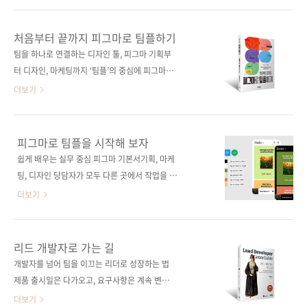
내용을 반영했다. 이 책 한 권이면 피그마 입문부
프로토타입 → Dev Mode → 코드 생성 흐름까
터 반응형 웹 실무까지 완벽하게 준비할 수 있다.
지 이어지는 ‘웹 제작 플랫폼’으로 자리 잡고 있
처음부터 끝까지 피그마로 팀플하기
도서구매 사이트(가나다순) [교보문고] [도서11
습니다. 하지만 막상 시작하려고 하면 이런 고민
팀을 하나로 연결하는 디자인 툴, 피그마 기획부
번가] [알라딘] [예스이십사] [쿠팡] 전자책 구매
이 한 번쯤 떠오르죠. “피그마로 코드까지 만든
터 디자인, 마케팅까지 ‘팀플’의 중심에 피그마가
사이트..
다던데… 나도 해야 하는 걸까?”“오토레이아웃,
있다. 기획자는 아이디어를 시각화하고, 디자이
더보기
변수, Dev Mode… 대체 어디서부터 배워야 하
너는 디자인 시스템을 구축하며, 마케터는 브랜
지?”“디자이너는 디자인, 개발자는 개발만 하면
드 콘텐츠를 제작하는 협업 방식은 이미 많은 회
안 되는 시대가 온 거야?”그런 분들을 위해, 기획
사의 일상이 되었다. 이 책은 피그마를 처음 접하
피그마로 팀플을 시작해 보자
→ 디자인 → 프로토타입 → 반응형 웹 제작까지
는 사람도 자연스럽게 실무에서 피그마를 시작
쉽게 배우는 실무 중심 피그마 기본서기획, 마케
한 권으로 따라 할 수 있는 실전형 안내서가 곧
할 수 있게 하는 피그마 입문서다. 오토레이아웃,
팅, 디자인 당담자가 모두 다른 곳에서 작업을 하
출간됩니다. 이 책은 단..
컴포넌트, 변수와 같은 기본 기능은 물론, 피그마
다 보면 자연스럽게 소통의 단절이 생기기 마련
더보기
버즈와 AI 기능까지 실제 업무에 바로 적용할 수
입니다. 그리고 이 단절은 상당한 시간과 리소스
있는 예제를 통해 단계별로 익힐 수 있다. 도서구
를 잡아먹죠. 피그마는 이러한 문제를 모두 해결
매 사이트(가나다순) [교보문고] [도서11번가]
해 줍니다. 팀의 기획자, 마케터, 디자이너 모두
리드 개발자로 가는 길
[알라딘] [예스이십사] [쿠팡] 전자책 구매 사이
가 하나의 파일에서, 프로젝트의 시작부터 끝까
개발자를 넘어 팀을 이끄는 리더로 성장하는 법
트(가나다순)[교보문고] [구글북스] [리디북스]
지 한 화면에서 함께할 수 있기 때문입니다. 하지
제품 출시일은 다가오고, 요구사항은 계속 변한
[알라딘] [예스이십사] ..
만 회사의 모든 구성원이 피그마를 능숙하게 다
다. 개발팀의 방향이 흔들릴 때, 위기를 기회로
더보기