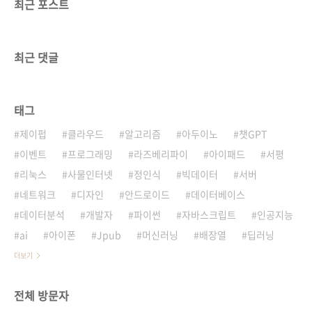
최근 포스트
최근 댓글
태그
제이펍
클라우드
알고리즘
아두이노
챗GPT
이벤트
프로그래밍
라즈베리파이
아이패드
서평
리눅스
사물인터넷
정인식
빅데이터
서버
네트워크
디자인
안드로이드
데이터베이스
데이터분석
개발자
파이썬
자바스크립트
인공지능
ai
아이폰
Jpub
머신러닝
배장열
딥러닝
더보기
전체 방문자