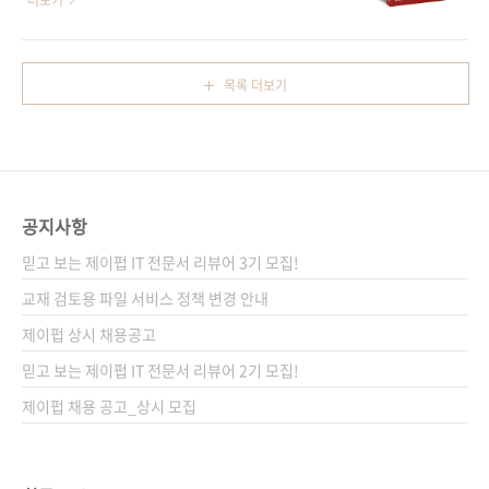
더보기
..
기 위해’ 앞으로 디자이너가 갖추어야 할 덕목은
[예스이십사] [쿠팡] 전자책 구매 사이트(가나다
무엇일까요? 지난 12월 일본의 한 사전 편집위
순) [교보문고] [구글북스] [리디북스] [알라딘]
원회가 꼽은 2024년 신어(新語) 중에 ‘언어
[예스이십사] 출판사 제이펍도서명 브랜드 디자
목록 더보기
화’라는 단어가 대상을 수상했습니다. ‘언어화’란
인, 이렇게 하면 되나요? 부제목 브랜딩의 기초
사상이나 개념을 언어로 표현한 것을 의미하는
부터 SNS 활용까지 비즈니스를 확장시킬 브랜
학술 용어로 일상에서 사용되던 용어는 아니..
드 디자인 교과서 지은이 백디(백예지) 시리즈
이렇게 하면 되나요? 출판일 2024년 11월 8일
페이지 252쪽판 형 변형신국판(135*200*15)
공지사항
제 본 무선(soft cover)정 가 20,000원ISBN
979-11-93926-75-8 (13650) 키워드 브랜딩,
믿고 보는 제이펍 IT 전문서 리뷰어 3기 모집!
브랜드, 디자인감각, 퍼스널브랜딩, 스몰브..
교재 검토용 파일 서비스 정책 변경 안내
제이펍 상시 채용공고
믿고 보는 제이펍 IT 전문서 리뷰어 2기 모집!
제이펍 채용 공고_상시 모집