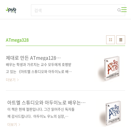
본문 바로가기
ATmega328
제대로 만든 ATmega128
마이크로컨트롤러 교과서
배우는 학생과 가르치는 교수 모두에게 호평받
고 있는 《아트멜 스튜디오와 아두이노로 배우
는 ATmega328 프로그래밍》의 저자께서 심혈
더보기
을 기울여 ATmega128 책을 집필하였습니다.
《아트멜 스튜디오와 아두이노로 배우는
ATmega328 프로그래밍》 서평 보기정말로 대
아트멜 스튜디오와 아두이노로 배우는
단한 책입니다. 오랜만에 곱게 포장해 아껴주고
ATmega328 프로그래밍
이 책은 현재 절판입니다. 그간 읽어주신 독자들
싶은 책을 만났다. 위 서적은 아두이노 우노에서
께 감사드립니다. 아두이노 우노의 심장,
사용되는 마이크로컨트롤러인 ATmega328을
ATmega328을 뛰게 하는 두 가지 방법!베스트
더보기
위해 레지스터를 사용하여 프로그램을 작성하는
셀러 《아두이노 상상을 스케치하다》의 저자가