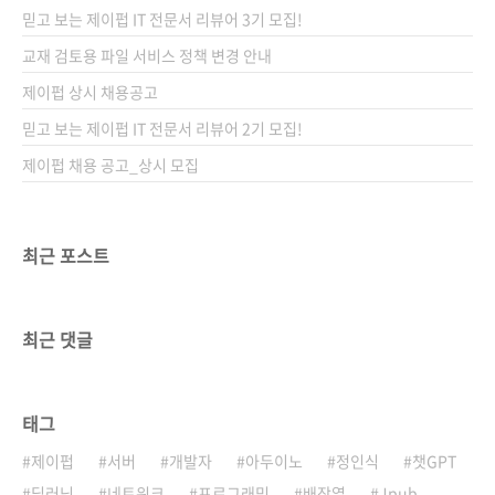
시리즈 I♥Robot 06 (아이러브로봇 06)판 형
믿고 보는 제이펍 IT 전문서 리뷰어 3기 모집!
46배판 변형(188*245)제 본 무선(soft cover)
정 가 30,000원ISBN 978-89-94506-93-7
교재 검토용 파일 서비스 정책 변경 안내
(93000)키워드 아두이노 / C / C++ / 스케치 /
제이펍 상시 채용공고
오픈소..
믿고 보는 제이펍 IT 전문서 리뷰어 2기 모집!
제이펍 채용 공고_상시 모집
최근 포스트
최근 댓글
태그
제이펍
서버
개발자
아두이노
정인식
챗GPT
딥러닝
네트워크
프로그래밍
배장열
Jpub