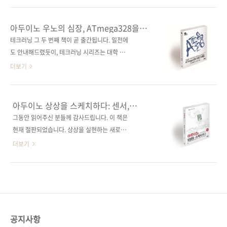
'C 스타일'과 추상화된 함수를 사용하여 스케치
공개하는 마이크로컨트롤러의 새로운 학습
를 작성하는 '아두이노 스타일'을 소개하는 책인
법! 출판사 제이펍저자명 허경용출판일 2015년
아두이노 우노의 심장, ATmega328을
반면, 오늘 소개해드릴 《ATmega128로 배우
7월 29일페이지 568쪽시리즈 테크 러닝 시리즈
뛰게 하자!
테크러닝 그 두 번째 책이 곧 출간됩니다. 일전에
는 마이크로컨트롤러 프로그래밍》은 대학의 전
02판 형 46배판 변형(188*235*27)제 본 무선
도 안내해드렸듯이, 테크러닝 시리즈는 대학 및
통적인 마이크로컨트롤러 수업에 잘 부합하도록
(soft cover)정 가 30,000원ISBN 979-11-
학원의 교재용으로 개발되고 있는 책들입니다.
더보기
구성한 책이라고 보시면 되..
85890-25-8 (93560)키워드 마이크로컨트롤러
☞ 제이펍이 만드는 새로운 강의 교재_테크 러
/ 아두이노 / 아트멜 스튜디오 / ATmega / 분야
닝 시리즈 공교롭게도 테크러닝 첫 번째 책의 저
하드웨어 / 마이크로컨트롤러관련 사이트■ 저
자 허경용 교수님께서 두 번째 책의 주인공이 되
아두이노 상상을 스케치하다: 센서,
자 운영 카페■ 필요 부품 구매처 관련 포스트■
셨네요. 이 시리즈 도서들은 조금 더디게 출간되
디스플레이, 블루투스, DIY까지 아두이노
그동안 읽어주신 분들께 감사드립니다. 이 책은
2015/07/20 - [출간전 책소식] - 아두이노 우노
프로젝트의 거의 모든 것에 관하여
더라도 제대로 만들어 가르치고 배우는 데 부족
현재 절판되었습니다. 상상을 실현하는 새로운
의 심장, A..
함이 없는 교재로 출판하겠습니다. 현재 대학에
플랫폼, 아두이노 프로젝트의 거의 모든 것에 관
더보기
서 가장 많이 쓰이고 있는 마이크로 컨트롤러 교
하여 도서구매 사이트(가나다순)[강컴] [교보문
재는 주로 ATmega128을 다루고 있는 것으로
고] [도서11번가] [반디앤루니스] [알라딘] [예스
알고 있습니다. ATmega328은 아시다시피 아
이십사] [인터파크] 전자책 구매 사이트(가나다
두이노 우노에 사용되고 있는 MCU(Micro
순) [교보문고] [구글북스] [리디북스] [알라딘]
Controller Unit)입니다. ATmega128보다 메
[예스이십사] [인터파크] 출판사 제이펍저자명
모리도 작고 기능도 적지만, 비용 대비 활용성
허경용출판일 2014년 5월 30일페이지 636쪽
공지사항
이..