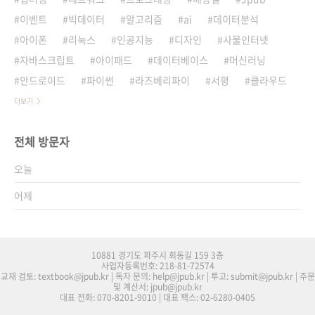
이벤트
빅데이터
알고리즘
ai
데이터분석
아이폰
리눅스
인공지능
디자인
사물인터넷
자바스크립트
아이패드
데이터베이스
머신러닝
안드로이드
파이썬
라즈베리파이
서평
클라우드
더보기
전체 방문자
오늘
어제
10881 경기도 파주시 회동길 159 3층
사업자등록번호: 218-81-72574
교재 검토: textbook@jpub.kr | 독자 문의: help@jpub.kr | 투고: submit@jpub.kr | 주문
및 계산서: jpub@jpub.kr
대표 전화: 070-8201-9010 | 대표 팩스: 02-6280-0405