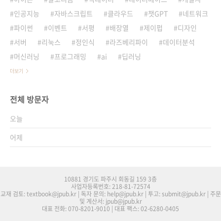
인공지능
자바스크립트
클라우드
챗GPT
네트워크
파이썬
이벤트
서평
배장열
제이펍
디자인
서버
리눅스
정인식
라즈베리파이
데이터분석
머신러닝
프로그래밍
ai
딥러닝
더보기
전체 방문자
오늘
어제
10881 경기도 파주시 회동길 159 3층
사업자등록번호: 218-81-72574
교재 검토: textbook@jpub.kr | 독자 문의: help@jpub.kr | 투고: submit@jpub.kr | 주문
및 계산서: jpub@jpub.kr
대표 전화: 070-8201-9010 | 대표 팩스: 02-6280-0405