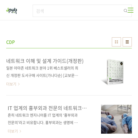
본문 바로가기
CDP
네트워크 이해 및 설계 가이드(개정판)
일본 아마존 네트워크 분야 1위 베스트셀러의 최
신 개정판 도서구매 사이트(가나다순) [교보문
고] [도서11번가] [알라딘] [예스이십사] [인터파
더보기
크] [쿠팡]전자책 구매 사이트(가나다순) [교보문
고] [구글북스] [리디북스] [알라딘] [예스이십
사] 출판사 제이펍 저작권사 기술평론사 원서명
IT 업계의 흉부외과 전문의 네트워크
インフラ/ネットワークエンジニアのための
엔지니어를 응원합니다
흔히 네트워크 엔지니어를 IT 업계의 ‘흉부외과
ネットワーク技術&設計入門 第2版(ISBN
전문의’라고 비유합니다. 흉부외과는 생명에 직
9784797396805) 도서명 네트워크 이해 및 설
결되는 장기를 다루기에 수술이 긴 경우가 많아
더보기
계 가이드(개정판) 부제 인프라/네트워크 엔지니
고도의 집중력이 필요하고 육체적 피로도 일반