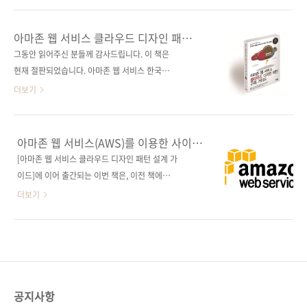
어를 위한 지은이 미야타 히로시 옮긴이 정인식
인의 상상을 초월합니다. 하지만 동시에 의료 소
감수자 (없음) 시리즈 (없음) 출판일 2022. 04.
송도 많이 당하고 수입도 적으며 전망도 어두운,
아마존 웹 서비스 클라우드 디자인 패턴
26 페이지 452쪽 판 형 46배판변형
그야말로 의료계의 3D, 기피 1순위 직종입니다.
구축 가이드
그동안 읽어주신 분들께 감사드립니다. 이 책은
(188*245*21.1) 제 본 무선(soft cover) 정 가
2019년 한국의 조사 결과를 보면, 일주일 평균
현재 절판되었습니다. 아마존 웹 서비스 한국지
33,000원 ISBN 979-1..
63.5시간 근무하고 번아웃을 호소하는 비율이
사 추천도서! AWS를 이용한 최적의 웹 사이트
더보기
52%였습니다. 수 시간의 수술 앞에 장사 없다
구축 입문서! 풍부한 그림, 스토리가 있는 설명으
(nimito, Shuttertock) 하지만 흉부외과 의사
로 AWS를 제대로 배운다! 출판사 제이펍 원출판
가 없다면 심장이나 대동맥 질환 등 생명과 직접
사 Nikkei BP 원서명 Amazon Web Services
아마존 웹 서비스(AWS)를 이용한 사이트
적으로 연결되는 수술을 받을 수 없을 겁니다. 없
クラウドデザインパターン実装ガイド(원서
구축법을 소개합니다.
[아마존 웹 서비스 클라우드 디자인 패턴 설계 가
어서는 안 되는 존재인데 기피당하고 있는 거죠.
ISBN: 9784822211981) 저자명 오오사와 후
이드]에 이어 출간되는 이번 책은, 이전 책에서
그리고 IT 인프라를 지탱하는 네트워크..
미타카(大澤 文孝) 역자명 박상욱 출판일 2013
제시한 클라우드 디자인 패턴(CDP, Cloud
더보기
년 11월 8일 시리즈 I♥Cloud 07(아이러브클라
Design Pattern)을 이용하여 동영상 제공 사이
우드 07) 페이지 464쪽 판 형 크라운판 변형
트/전자상거래 사이트/이벤트 사이트를 실제 구
(170*225), 반양장(soft cover) 정 가 27,000
축하면서 AWS 서비스를 이용한 사이트 구축 방
원 ISBN 978-89-94506-78-4 (93000) 키워드
법과 서비스 이용 방법에 대해 설명하는 책입니
AWS / Cloud / 디자인 패턴..
다. 이전 책인 [설계 가이드]에서는 이론을 중심
으로 아마존 웹 서비스를 공부하였다면, 이번 [구
공지사항