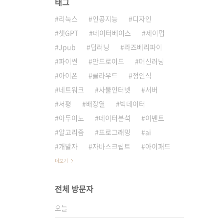
태그
리눅스
인공지능
디자인
챗GPT
데이터베이스
제이펍
Jpub
딥러닝
라즈베리파이
파이썬
안드로이드
머신러닝
아이폰
클라우드
정인식
네트워크
사물인터넷
서버
서평
배장열
빅데이터
아두이노
데이터분석
이벤트
알고리즘
프로그래밍
ai
개발자
자바스크립트
아이패드
더보기
전체 방문자
오늘