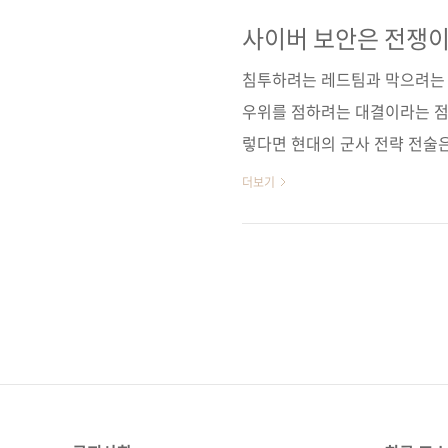
론, 계획 수립부터 인프라 및
서 사이버 보안의 핵심을 깊이 
사이버 보안은 전쟁이다 I
somethin' wild
[도서11번가] [알라딘] [예스
침투하려는 레드팀과 막으려는 
순) [교보..
우위를 점하려는 대결이라는 점에
렇다면 현대의 군사 전략 전술은
날의 사이버 보안에 적용할 수도
더보기
Borges)라는 한 해커가 있었
대회 NCCDC(National Colle
가해 레드팀을 이끌었고, 각종 
1500명 이상이 참가하고(2023