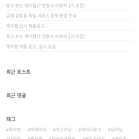
호기심 때문이라도 한 번쯤 써봤을 것이라고 생
믿고 보는 제이펍 IT 전문서 리뷰어 3기 모집!
각합니다. 등장 당시 굉장한 충격으로 다가왔고,
다양한 매체에서 이에 대해 다루었습니다. 물론
교재 검토용 파일 서비스 정책 변경 안내
출판계에서도 이 흐름을 놓치지 않고 수많은 책
제이펍 상시 채용공고
이 쏟아져 나왔습니다. 저도 안 써볼 수 없어서
믿고 보는 제이펍 IT 전문서 리뷰어 2기 모집!
이번에 소개해드릴 《인간 vs. AI 정규표현식 ..
제이펍 채용 공고_상시 모집
최근 포스트
최근 댓글
태그
파이썬
빅데이터
머신러닝
데이터분석
딥러닝
디자인
배장열
자바스크립트
안드로이드
아이폰