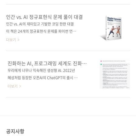
활용에 필요한 거버넌스와 책임 있는 AI 구현도
의 강력한 언어 모델을 클라우드에서 쉽고 안정
함께 다룬다. 이 책을 통해 AI 시스템을 쉽게 구
적으로 활용할 수 있도록 지원하는 서비스입니
인간 vs. AI 정규표현식 문제 풀이 대결
축하고, 업무에 바로 적용할 수 있는 유용한 기술
다. 이를 통해 GPT-4, DALL-E 등 최신 AI 모델
인간 vs. AI의 재미있고 기발한 코딩 한판 대결
과 노하우를 배울 수 있을 것이다. 도서구매 사이
을 Azure 환경에서 직접 활용할 수 있어 개인 개
이 책은 24개의 정규표현식 문제를 파이썬 언어
트(가나다순) [교보문고]..
발자는 물론 기업에서도 많은 관심을 보이고 있
로 풀어보며 인간의 해결 방법과 ChatGPT, 코
더보기
습니다. 특히 AI 서비스를 확장하고 운영하려는
파일럿의 해결 방법은 어떻게 다른지 비교해본
개발자와 기업에 적합한 도구이며, 기업 환경에
다. AI 코딩 어시스턴트의 기능과 한계를 이해하
서 안정적으로 운영하려면 Azure OpenAI가 더
도록 돕고, 생산적인 프롬프트 작성법, AI 코딩
진화하는 AI, 프로그래밍 세계도 진화하고
욱 유리한 선택이 됩니다. 국내에서는 AWS와
어시스턴트의 제안을 현명하게 취합하는 방법,
있다
우리에게 너무나 익숙해진 생성형 AI. 2022년
GCP가 상대적으로 친숙하지만, 마이크로소프
원하는 결과를 얻기 위해 AI 코딩 어시스턴트와
혜성처럼 등장한 오픈AI의 ChatGPT의 출시 이
트..
상호작용하는 방법을 알려준다. 이 책이 끝날 때
래 수많은 생성형 AI가 나왔습니다. 구글에서는
더보기
쯤이면 AI를 사용하지 않아도 자신만의 방법으
바드(Bard)를, 깃허브에서는 코파일럿
로 정규표현식을 풀 수 있는 달인이 될 것이다.
(Copilot)을, 마이크로소프트에서는 빙챗
도서구매 사이트(가나다순) [교보문고] [도서11
(BingChat) 등 내로라하는 기업들에서 앞다투
번가] [알라딘] [예스이십사] [인터파크] [쿠팡]
어 내놓았죠. 바로 얼마 전 네이버에서도 하이퍼
전자책 구매 사이트(가나다순) [교보문고] [구글
클로바X(HyperCLOVA X)를 선보였습니다. '기
북스] [리디북스] [알라딘] [예스이십..
계가 원하는 대답을 해준다니 그게 가능해?'라는
공지사항