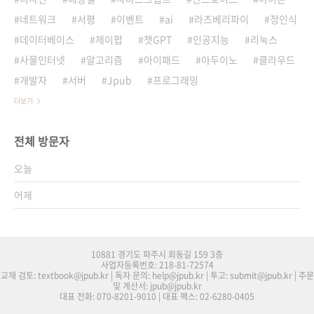
네트워크
서평
이벤트
ai
라즈베리파이
정인식
데이터베이스
제이펍
챗GPT
인공지능
리눅스
사물인터넷
알고리즘
아이패드
아두이노
클라우드
개발자
서버
Jpub
프로그래밍
더보기
전체 방문자
오늘
어제
10881 경기도 파주시 회동길 159 3층
사업자등록번호: 218-81-72574
교재 검토: textbook@jpub.kr | 독자 문의: help@jpub.kr | 투고: submit@jpub.kr | 주문
및 계산서: jpub@jpub.kr
대표 전화: 070-8201-9010 | 대표 팩스: 02-6280-0405