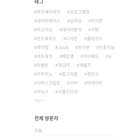
태그
라즈베리파이
프로그래밍
데이터베이스
딥러닝
아이폰
머신러닝
데이터분석
서평
안드로이드
디자인
클라우드
제이펍
Jpub
파이썬
인공지능
네트워크
배장열
아이패드
ai
이벤트
챗GPT
개발자
아두이노
알고리즘
정인식
자바스크립트
서버
빅데이터
리눅스
사물인터넷
더보기
전체 방문자
오늘