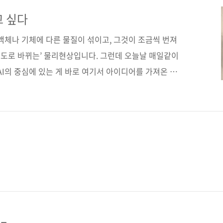
매 사이트(가나다순) [교보문고] [도서11번가] [알라
[쿠팡] 전자책 구매 사이트(가나다순) 교보문고 / 구글북
고 싶다
 예스이십사 출판사 제이펍저작권사 岩波書店원서명 拡散モ
액체나 기체에 다른 물질이 섞이고, 그것이 조금씩 번져
도로 바뀌는’ 물리현상입니다. 그런데 오늘날 매일같이
AI의 중심에 있는 게 바로 여기서 아이디어를 가져온 확
 이미지를 생성하는 것이 어떻게 관련이 있는 것일까
는 동영상(Rainer Knäpper 제공) 대충(?) 말하면 데
습한 다음, 노이즈로부터 데이터를 생성해낸다는 것 같
못합니다만 ㅜㅠ 생성 AI를 공부하는 분들이라면 이 정도
 이렇게 확산 모델이 챗GPT로 대표되는 생성 AI 열풍의