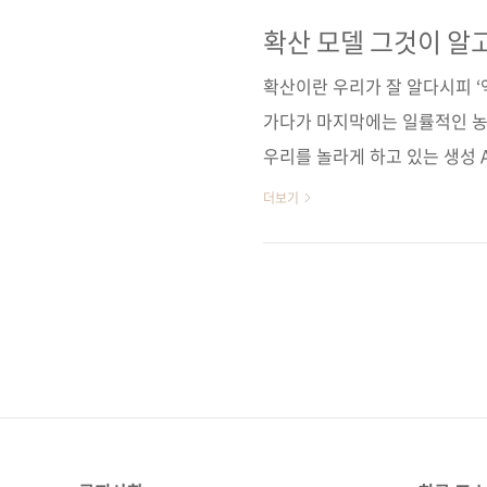
끌어낼 수 있을 것이다. 도서구
딘] [예스이십사] [인터파크] 
확산 모델 그것이 알
스 / 리디북스 / 알라딘 /
확산이란 우리가 잘 알다시피 ‘
デル データ生成技術の..
가다가 마지막에는 일률적인 농
우리를 놀라게 하고 있는 생성 
산 모델이라고 합니다. 확산과
더보기
요? 위키백과에서 '확산'을 설명하
이터에 노이즈를 더해가면서 학
습니다. 물론 저도 잘은 알지 
는 이미 다 알고 계시겠죠. 다만
중심에 있음에도, 확산 ..