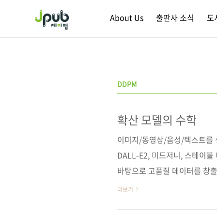
본문 바로가기
About Us
출판사 소식
도
DDPM
확산 모델의 수학
이미지/동영상/음성/텍스트를 
DALL-E2, 미드저니, 스테
바탕으로 고품질 데이터를 창출
기본적인 개념부터 그 발전 과정
더보기
리를 수학적으로 살펴봄으로써 