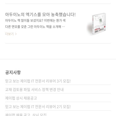
이트 다음에서 사다리게임으로 검색하면 나오는
NEWTC(http://newtc.co.kr/index.php)에서
플래시 게임으로 추첨하였고 이름은 응모해주신
제공해 주신 아두이노 호환 보드 키트를 추첨하
아두이노의 엑기스를 모아 농축했습니다!
순서대로, 결과는 완제품-DIY의 순서로 나열하
여 드릴 예정이니 많은 응모를 부탁합니다. # 응
아두이노 책 많이들 보셨지요? 이번에는 뭔가 색
여 진행하였습니다. 그 결과... 두구두구두구! 당
모 기간 : 2014-05-21 ~ 2014-05-30 # 당첨
다른 면모를 갖춘 그런 아두이노 책을 소개해 드
첨되신 분들 축하합니다! 배송을 위해서 정보를
인원 : 총 10명 완제품 호환 보드 + USB to 시리
리고자 합니다. 아두이노로 할 수 있는 거의 모든
더보기
아래 공간에 입력을 ..
얼 업로더 (5명) DIY 조립용 호환 보드 + USB
것을 설명하는 책이 나옵니다. 《아두이노 상상
to 시리얼 업로더 (5명)) # 당첨자 발표 : 6월 첫
을 스케치하다》 입니다. 아두이노로 할 수 있는
째 주 제이펍 블로그와 페이스북에서 발표 예정
것들이 많아짐에 따라서 다양한 독자의 요구를
# 응모 방법 : 제이펍 페이스북 페이지의 ‘좋아
수용하는 책을 필요하다는 목소리를 수렴하다
요’를 누른다(이미 게시물을 받고 계신 분들은
보니 이런 바이블과 같은 책이 등장하게 되었습
Pass!) 구매 ..
니다. 아두이노로 할 수 있는 것이 무엇이 있을까
공지사항
요? 답은 '상상하기 나름'이 아닐까 싶습니다. 생
믿고 보는 제이펍 IT 전문서 리뷰어 3기 모집!
각보다 많은 기능을 담을 수 있고 그 기능을 응용
하여 생활에 필요한 무엇부터 상상치 못했던 것
교재 검토용 파일 서비스 정책 변경 안내
들까지 만들 수 있는 시대가 도래했습니다. 그 중
제이펍 상시 채용공고
심에는 아두이노와 같은 오픈 소스 하드웨어가
믿고 보는 제이펍 IT 전문서 리뷰어 2기 모집!
있습니다. 무엇을 만들까에 대한 상상이 곁들여
지면 이제 생각..
제이펍 채용 공고_상시 모집