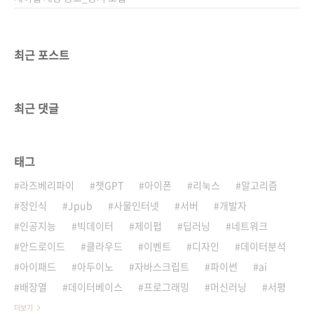
최근 포스트
최근 댓글
태그
라즈베리파이
챗GPT
아이폰
리눅스
알고리즘
정인식
Jpub
사물인터넷
서버
개발자
인공지능
빅데이터
제이펍
딥러닝
네트워크
안드로이드
클라우드
이벤트
디자인
데이터분석
아이패드
아두이노
자바스크립트
파이썬
ai
배장열
데이터베이스
프로그래밍
머신러닝
서평
더보기