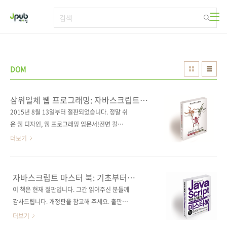
본문 바로가기
DOM
삼위일체 웹 프로그래밍: 자바스크립트,
jQuery, Node.js
2015년 8월 13일부터 절판되었습니다. 정말 쉬
운 웹 디자인, 웹 프로그래밍 입문서!전면 컬러
편집! 출판사 제이펍저자명 오정원, 김육섭, 장희
더보기
정출판일 2014년 1월 29일페이지 560쪽판 형
4*6배판 변형(188*245), 반양장(soft cover)
정 가 30,000원ISBN 978-89-94506-80-7
자바스크립트 마스터 북: 기초부터
(93000)키워드 JavaScript, 제이쿼리, BOM,
Ajax/jQuery까지
이 책은 현재 절판입니다. 그간 읽어주신 분들께
DOM, Ajax, 데이터베이스, MySQL, Express분
감사드립니다. 개정판을 참고해 주세요. 출판사
야 웹 프로그래밍 / 자바스크립트 관련 사이트■
제이펍 원출판사 기술평론사(技術評論社) 원서
더보기
독자 Q&A 카페 및 메일 ☞ 자바스크립트 지원
명 JavaScript 本格入門(원서 ISBN