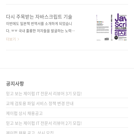
까페: http://cafe.naver.com/comstudy21
9784774144665) 저자명 야마다 요시히로
저자 김육섭 메일: yugsub골뱅이nate.com ☞
(Yoshihiro Yamada) 역자명 정인식 출판일
다시 주목받는 자바스크립트 기술
jQuery 저자 장희정 메일: 8253jang골뱅이..
2011년 11월 25일 페이지 492쪽 판 형 4*6배
이번에도 일본책 번역서를 소개하게 되었습니
판 변형(188*245) 반양장(Soft Cover) 정 가
다. ㅠㅠ 국내 훌륭한 저자들을 발굴하는 노력을
28,000원 ISBN 978-89-94506-28-9 부가기
좀더 해야 하는데.. 조금 더 시간적 여유가 생기
더보기
호: 13560 분 야 웹 프로그래밍 / 자바스크립트
면 궁둥이에서 비파 소리가 나도록 다녀서 좋은
키워드 JavaScript / 웹브라우저 / jQuery /
국내서들을 내볼 수 있도록 하겠습니다. 각설하
Ajax / HTML 5 / DOM / 단위 테스트 / HTTP
고, 이번에 소개드릴 책은 일본에서 자바스크립
모니터링 / 코딩 규약 / 문서화 주석 관련 사이트
트 분야 최장 기간 최고의 베스트셀러로 판매되
■ 원출판사 도서..
고 있는 서적에 대한 번역본입니다. 일본에서의
타이틀은 [자바스크립트 본격 입문]으로 되어 있
공지사항
는데, 국내에서 출간되는 번역서의 제목은 [자바
믿고 보는 제이펍 IT 전문서 리뷰어 3기 모집!
스크립트 마스터 북: 기초부터 Ajax/jQuery까
지]으로 정하였습니다. 자바스크립트의 기본적
교재 검토용 파일 서비스 정책 변경 안내
인 문법에서부터 Ajax, jQuery까지 그리고 대규
제이펍 상시 채용공고
모 개발에 필요한 기술들도 다루고 있으며, 입문
믿고 보는 제이펍 IT 전문서 리뷰어 2기 모집!
자에서부터 실무에 곧바로 응용할 수 있는 내용
들로 인해 현업..
제이펍 채용 공고_상시 모집