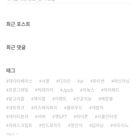
최근 포스트
최근 댓글
태그
데이터베이스
서평
디자인
ai
파이썬
머신러닝
프로그래밍
빅데이터
Jpub
리눅스
아이패드
알고리즘
제이펍
이벤트
인공지능
배장열
네트워크
라즈베리파이
클라우드
개발자
데이터분석
서버
챗GPT
아이폰
사물인터넷
자바스크립트
안드로이드
정인식
딥러닝
아두이노
더보기