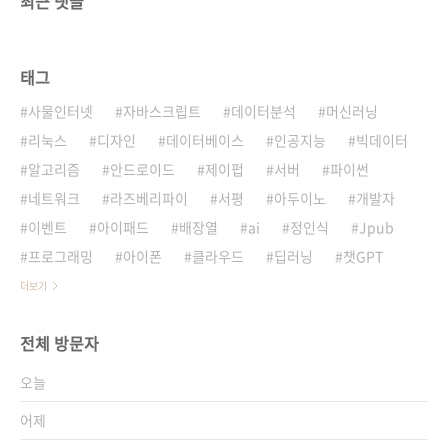
최근 댓글
태그
사물인터넷
자바스크립트
데이터분석
머신러닝
리눅스
디자인
데이터베이스
인공지능
빅데이터
알고리즘
안드로이드
제이펍
서버
파이썬
네트워크
라즈베리파이
서평
아두이노
개발자
이벤트
아이패드
배장열
ai
정인식
Jpub
프로그래밍
아이폰
클라우드
딥러닝
챗GPT
더보기
전체 방문자
오늘
어제