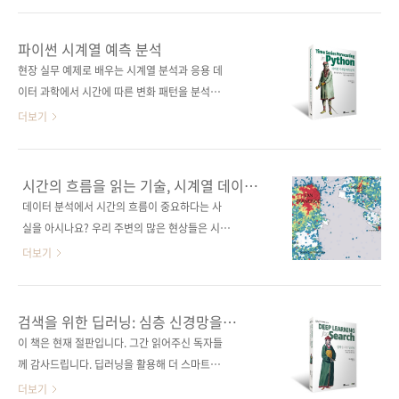
다. 부록에서는 학교에서 배웠지만 지금은 잊어
면 대개 수학 공식과 행렬 연산부터 떠오르고, 그
버린 수학 개념을 그림으로 설명한다. 도서구매
복잡한 이론 때문에 첫 장부터 책을 덮는 경우가
파이썬 시계열 예측 분석
사이트(가나다순) [교보문고] [도서11번가] [알
많습니다. 신경망이 대체 어떻게 학습을 하는지,
현장 실무 예제로 배우는 시계열 분석과 응용 데
라딘] [예스이십사] [쿠팡] 전자책 구매 사이트
역전파가 왜 필요한지, 트랜스포머가 도대체 뭘
이터 과학에서 시간에 따른 변화 패턴을 분석하
(가나다순)[교보문고] [구글북스] [리디북스] ..
‘변환’하는 건지 감이 안 오는 건 당연한 일입니
여 다양한 예측 모델을 구축하면, 미래 예측은 물
더보기
다. 《그림으로 배우는 StatQuest 신경망 & AI
론 다양한 의사결정에 도움이 된다. 이 책에서는
강의》, 머리에 쏙쏙 들어오는 딥러닝 그림책이
파이썬 코드로 완벽하게 작동하는 시계열 예측
바로 그 막연함을 해결해줍니다. “딥러닝을 어떻
방법을 소개한다. 시계열 데이터를 정의하고, 베
시간의 흐름을 읽는 기술, 시계열 데이터
게 그림으로 배워?”라고 하실지도 모르지만, 이
이스라인 모델을 개발하고, 통계적 모델과 텐서
분석
데이터 분석에서 시간의 흐름이 중요하다는 사
책의 저자, ‘데이터계의 밥 로스’라고 불리는 조
플로 및 최신 딥러닝 도구를 사용하여 대규모 모
실을 아시나요? 우리 주변의 많은 현상들은 시간
시 스타머는 그 특유의 친절함..
델 구축 방법을 학습하고, 자동화된 예측 라이브
에 따라 변화하며, 이러한 변화 패턴을 이해하는
더보기
러리까지 다룬다. 구글 주가 동향, 항당뇨제 처방
것이 미래를 예측하는 핵심입니다. 주식 시장의
량 예측, 가정의 전력 소비량 예측 등 다양한 실
등락, 전력 소비량의 변동, 질병 발생률의 추이
무 사례로 시계열 예측 분석을 마스터하자. 도서
등 이 모든 것들은 시간이라는 축을 따라 움직입
검색을 위한 딥러닝: 심층 신경망을
구매 사이트(가나다순) [교보문고] [도서11번
니다. 이런 데이터를 시계열 데이터라고 부르며,
활용하는 차세대 검색 엔진 개발
이 책은 현재 절판입니다. 그간 읽어주신 독자들
가] [알라딘] [예스이십사] [인터파크] [쿠
이를 분석하는 능력은 현대 비즈니스와 과학 분
께 감사드립니다. 딥러닝을 활용해 더 스마트하
팡] 전자책 구매 사이트(가나다순) 교보문고 /..
야에서 매우 중요한 기술로 자리 잡았습니다. 시
고 인간 친화적인 검색 엔진을 만드는 기술의 모
더보기