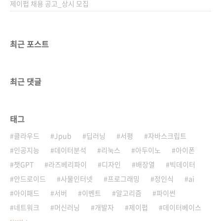
에 맞춰 신경..
제이펍 채용 공고_상시 모집
최근 포스트
최근 댓글
태그
클라우드
Jpub
딥러닝
서평
자바스크립트
인공지능
데이터분석
리눅스
아두이노
아이폰
챗GPT
라즈베리파이
디자인
배장열
빅데이터
안드로이드
사물인터넷
프로그래밍
정인식
ai
아이패드
서버
이벤트
알고리즘
파이썬
네트워크
머신러닝
개발자
제이펍
데이터베이스