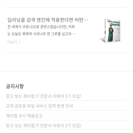
계열 데이터를 다루는 이유는 명확합니다. 트렌
든 것!딥러닝 기술을 활용해서 한층 더 진화된 검
드 파악: 장기적인 변화 방향을 이해할 수 있습니
색 엔진을 완성한다!신경망을 이용한 인공지능
다.계절성 발견: 주기적으로 반복되는 패턴을 찾
검색 시스템의 원리와 활용! 도서구매 사이트(가
딥러닝을 검색 엔진에 적용한다면 어떤
아낼 수 있습니다.이상치 탐지: 비정상적인 변동
나다순)[교보문고] [도서11번가] [반디앤루니
일이 발생할까요?
전 세계가 코로나19로 혼란스럽습니다만, 저희
을 감지하여 신속하게 대응할 수 있습니다.미래
스] [알라딘] [영풍문고] [예스이십사] [인터파
는 오늘도 묵묵히 사과나무 한 그루를 심고자 합
예측: 과거의 패턴을 바탕으로 앞으로의 변화를
크] [쿠팡] ■ 전자책 구매 사이트(가나다순)[교
니다. ^^; 아이러브인공지능 시리즈로 출간되는
더보기
예측할 수 있습..
보문고] [구글북스] [리디북스] [알라딘] [예스이
신작입니다. '과연 딥러닝 기술을 검색 엔진에 도
십사] [인터파크] 출판사 제이펍저작권사
입하면 현재의 검색 엔진은 어떻게 변화할 것인
Manning원서명 Deep Learning For
가?'를 탐구한 《검색을 위한 딥러닝》입니다.
Search(원서 ISBN: 9781617294792)저자명
사실, 이 분야는 딥러닝 중에서도 미지의 영역이
토마소 테오필리역자명 박진수출판일 2020년 3
라서 이 책을 국내 최초로 소개해 드리는 것에 나
월 12일페이지 384쪽시리즈 I♥A..
름대로 자부심을 갖고 있습니다. :) 《검색을 위
공지사항
한 딥러닝: 심층 신경망을 활용하는 차세대 검색
믿고 보는 제이펍 IT 전문서 리뷰어 3기 모집!
엔진 개발》 이 책은 효과적인 검색 엔진을 만드
는 데 도움이 되도록 심층 신경망의 사용 방법을
교재 검토용 파일 서비스 정책 변경 안내
실용적으로 다루었습니다. 또한, 검색 엔진을 구
제이펍 상시 채용공고
성하는 몇 가지 요소를 조사함으로써 그것들이
믿고 보는 제이펍 IT 전문서 리뷰어 2기 모집!
어떻게 작동하는지를 통찰한 다음에 여러 상황