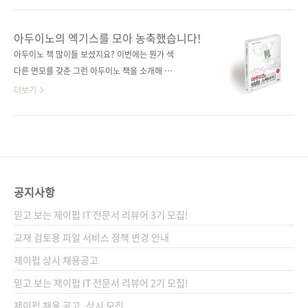
이트 다음에서 사다리게임으로 검색하면 나오는
NEWTC(http://newtc.co.kr/index.php)에서
플래시 게임으로 추첨하였고 이름은 응모해주신
제공해 주신 아두이노 호환 보드 키트를 추첨하
아두이노의 엑기스를 모아 농축했습니다!
순서대로, 결과는 완제품-DIY의 순서로 나열하
여 드릴 예정이니 많은 응모를 부탁합니다. # 응
아두이노 책 많이들 보셨지요? 이번에는 뭔가 색
여 진행하였습니다. 그 결과... 두구두구두구! 당
모 기간 : 2014-05-21 ~ 2014-05-30 # 당첨
다른 면모를 갖춘 그런 아두이노 책을 소개해 드
첨되신 분들 축하합니다! 배송을 위해서 정보를
인원 : 총 10명 완제품 호환 보드 + USB to 시리
리고자 합니다. 아두이노로 할 수 있는 거의 모든
더보기
아래 공간에 입력을 ..
얼 업로더 (5명) DIY 조립용 호환 보드 + USB
것을 설명하는 책이 나옵니다. 《아두이노 상상
to 시리얼 업로더 (5명)) # 당첨자 발표 : 6월 첫
을 스케치하다》 입니다. 아두이노로 할 수 있는
째 주 제이펍 블로그와 페이스북에서 발표 예정
것들이 많아짐에 따라서 다양한 독자의 요구를
# 응모 방법 : 제이펍 페이스북 페이지의 ‘좋아
수용하는 책을 필요하다는 목소리를 수렴하다
요’를 누른다(이미 게시물을 받고 계신 분들은
보니 이런 바이블과 같은 책이 등장하게 되었습
Pass!) 구매 ..
니다. 아두이노로 할 수 있는 것이 무엇이 있을까
공지사항
요? 답은 '상상하기 나름'이 아닐까 싶습니다. 생
믿고 보는 제이펍 IT 전문서 리뷰어 3기 모집!
각보다 많은 기능을 담을 수 있고 그 기능을 응용
하여 생활에 필요한 무엇부터 상상치 못했던 것
교재 검토용 파일 서비스 정책 변경 안내
들까지 만들 수 있는 시대가 도래했습니다. 그 중
제이펍 상시 채용공고
심에는 아두이노와 같은 오픈 소스 하드웨어가
믿고 보는 제이펍 IT 전문서 리뷰어 2기 모집!
있습니다. 무엇을 만들까에 대한 상상이 곁들여
지면 이제 생각..
제이펍 채용 공고_상시 모집