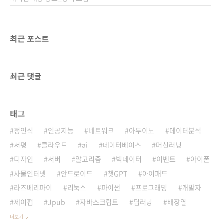
최근 포스트
최근 댓글
태그
정인식
인공지능
네트워크
아두이노
데이터분석
서평
클라우드
ai
데이터베이스
머신러닝
디자인
서버
알고리즘
빅데이터
이벤트
아이폰
사물인터넷
안드로이드
챗GPT
아이패드
라즈베리파이
리눅스
파이썬
프로그래밍
개발자
제이펍
Jpub
자바스크립트
딥러닝
배장열
더보기