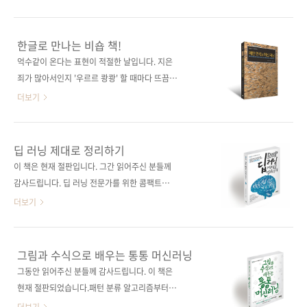
Bleeding Edge Press원서명 Deep Learning
닝 도감》이 출간됩니다. 알고리즘 도감처럼 풍
In The Browser(원서 ISBN:
부한 그림은 기본이고, 사이킷런 기반의 간단한
9789386052988)저자명 자비에르 보우리, 카
파이썬 예제 코드를 제공하고 있어서 구글 콜랩
한글로 만나는 비숍 책!
이 사사키, 크리스토프 코너, 레이이치로 나카노
등을 통해 바로 입력하고 결과를 확인할 수 있습
억수같이 온다는 표현이 적절한 날입니다. 지은
역자명 이수진출판일 2020년 2월 20일페이지
니다. 성격 급한 분들에는 안성맞춤의 책이 될 것
죄가 많아서인지 '우르르 쾅쾅' 할 때마다 뜨끔뜨
244쪽시리즈 I♥A.I. 23(아이러브..
같습니다. ㅎㅎ 이 책에는 총 17개의 머신러닝
끔합니다. 아무쪼록 비 피해가 없기를 바라며 곧
더보기
알고리즘을 소개하고 있는데, 지도학습 분야에
나올 신간을 소개해 드리겠습니다. 오늘 소개할
서는 선형 회귀, 정규화, 로지스틱 회귀, 서포트
책은 인공지능을 공부한다면 누구나 한번쯤 본
벡터 머신, 서포트 벡터 머신(커널 기법), 나이브
다는, 누구나 한번쯤 보다가 중간에 포기한다는
딥 러닝 제대로 정리하기
베이즈 분류, 랜덤 포레스트, 신경망, kNN(k-최
바로 그 책입니다. 크리스토퍼 비숍이 쓴 바로 그
이 책은 현재 절판입니다. 그간 읽어주신 분들께
근접 이웃 알고리즘) 등 총 9개의 알고리즘을, 비
책, 일명 비숍 책이라고들 하죠. Pattern
감사드립니다. 딥 러닝 전문가를 위한 콤팩트한
지도 학습 분야에서는 PCA(주성분 분석),
Recognition and Machine Learning 하버드,
기본서!딥 러닝의 원리를 이해시키는 핵심 수식
더보기
LSA(잠..
스탠퍼드, 서울대, 카이스트 등 세계 유수의 대학
과 그림, 간결한 해설이 돋보이는 책!인공지능과
에서 교재로 사용되고 있는 이 책은 확률/통계
딥 러닝의 원리를 명료한 수식과 그림으로 설명
기반의 패턴 인식과 머신 러닝 분야의 고전이자
한 체계적인 딥 러닝 교과서! 출판사 제이펍원출
그림과 수식으로 배우는 통통 머신러닝
필독서로 인식되고 있습니다. 그래서 인공지능
판사 近代科学社원서명 深層学習(원서 ISBN:
그동안 읽어주신 분들께 감사드립니다. 이 책은
을 공부하는 우리나라 독자들도 이 책을 많이 찾
9784764904873) 저자명 카미시마 토시히로,
현재 절판되었습니다.패턴 분류 알고리즘부터
고 있었는데, 아무래도 영어로 되어 ..
아소 히데키, 야스다 무네키, 마에다 신이치, 오
최소제곱 학습으로 배우는 최첨단 머신러닝 학