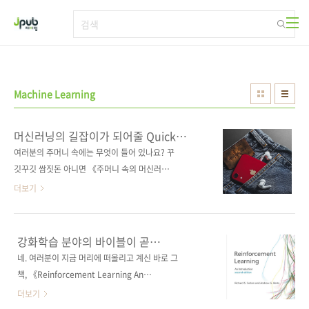
본문 바로가기
Machine Learning
머신러닝의 길잡이가 되어줄 Quick
Reference!
여러분의 주머니 속에는 무엇이 들어 있나요? 꾸
깃꾸깃 쌈짓돈 아니면 《주머니 속의 머신러
닝》? 청바지 광고 아닙니다, 애플 광고도 아닙
더보기
니다... 머신러닝의 복잡한 수학 공식이나 통계
지식을 미로처럼 느끼시거나 머신러닝 방법론을
정립하지 못하신 분들께 이 책을 추천해드립니
강화학습 분야의 바이블이 곧
다. 이 책은 데이터 과학(data science) 분야에
출간됩니다!
네. 여러분이 지금 머리에 떠올리고 계신 바로 그
서 공통적으로 사용되는 pandas, scikit-learn
책, 《Reinforcement Learning An
등 38개의 파이썬 라이브러리와 Yellowbrick,
Introduction(2nd edition)》이 드/디/어 번
더보기
RadViz 등의 최신 시각화 도구를 소개하고 그
역 출간됩니다. 《인공지능 1: 현대적 접근방식