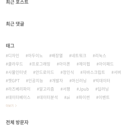
최근 포스트
최근 댓글
태그
디자인
아두이노
배장열
네트워크
리눅스
클라우드
프로그래밍
아이폰
제이펍
아이패드
사물인터넷
안드로이드
정인식
자바스크립트
서버
챗GPT
인공지능
개발자
머신러닝
빅데이터
라즈베리파이
알고리즘
서평
Jpub
딥러닝
데이터베이스
데이터분석
ai
파이썬
이벤트
더보기
전체 방문자