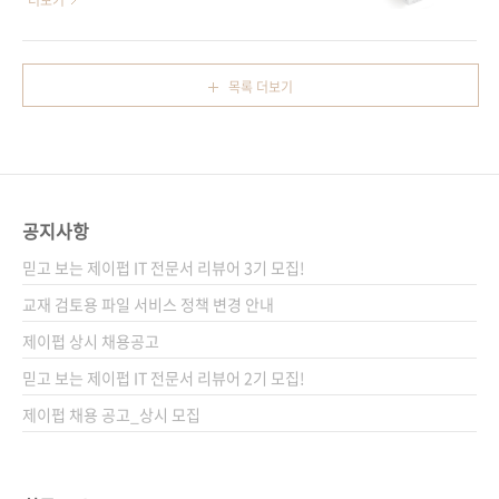
더보기
카노하라 다이스케, 오카타니 타카유키, 쿠보 요
습 기법까지! 출판사 제이펍원출판사 고단샤원
타로, 다누슈카 볼레갈라역자명 심효섭출판일
서명 イラストで学ぶ 機械学習: 最小二乗法
2018년 3월 12일페이지 320쪽시리즈 I♥A.I.
による識別モデル学習(원서 ISBN:
목록 더보기
09판 형 크라운변형(170*225*16)제 본 무선
9784061538214) 저자명 스기야마 마사시역
(soft cover)정 가 23,000원ISBN 979-11-
자명 심효섭출판일 2017년 9월 11일페이지
88621-05-7 (93..
252쪽시리즈 I♥A.I. 07판 형 크라운판변형
(170*225*15)제 본 무선(soft cover)정 가
23,000원ISBN 979-11-85890-90-6 (93000)
공지사항
키워드 인공지능 / 머신러닝 / 최소제곱 학습 /
지도학습 / 비지도 학습분야 컴퓨터공학 / 인공
믿고 보는 제이펍 IT 전문서 리뷰어 3기 모집!
지능 관련 사이트■ 아마존재팬 도서 소개 페이
교재 검토용 파일 서비스 정책 변경 안내
지■ 원출판사 도서 소개 페이지 관련 포스트■
제이펍 상시 채용공고
2..
믿고 보는 제이펍 IT 전문서 리뷰어 2기 모집!
제이펍 채용 공고_상시 모집