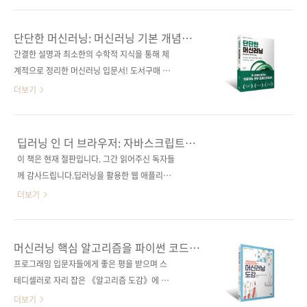
활용 방법을 알려줍니다. 휴대하기 좋은 판형
(제3판)》, 《인공지능 2: 현대적 접근방식(제3
(128 x 188mm)으로, 옆에 두고 보면서 궁금한
판)》, 《패턴인식과 머신러닝》, 《심층 학습
단단한 머신러닝: 머신러닝 기본 개념을
것이 생겼을 때 찾아보는 용도로도 좋습니다. 이
(Deep Learning)》, 《신경망과 심층학습》
제대로 정리한 인공지능 교과서
간결한 설명과 최소한의 수학적 지식을 통해 체
책의 특징 머신러닝을 배울 때 참고하며 읽기 좋
등 인공지능 분야에서 교과서와 같은 책, 코드보
계적으로 정리한 머신러닝 입문서! 도서구매 사
은 책 도구의 종류, 사용..
다는 이론과 수식 중심으로 원리를 설명하는 책
이트(가나다순)[교보문고] [도서11번가] [반디
더보기
들을 많이 펴내서인지 《Reinforcement
앤루니스] [알라딘] [영풍문고] [예스이십사] [인
Learning An Introduction(2nd edition)》이
터파크] [쿠팡] 전자책 구매 사이트(가나다순)[교
언제 출간되는지에 대한 문의뿐만 아니라 이 책
보문고] [구글북스] [리디북스] [알라딘] [예스이
딥러닝 인 더 브라우저: 자바스크립트
의 판권이 저희에게 있다는 걸 어떻게 아시고 이
십사] [인터파크] 출판사 제이펍저작권사 清华
프레임워크를 이용한 딥러닝 웹 개발
이 책은 현재 절판입니다. 그간 읽어주신 독자들
책을 번역하고 싶다는 역자 지원 연락도 정말
大学出版社원서명 机器学习(원서 ISBN:
께 감사드립니다.딥러닝을 활용한 웹 애플리케
많..
9787302423287)저자명 조우쯔화역자명 김태
이션 개발의 기초와 응용!웹 프로그래밍과 인공
더보기
헌출판일 2020년 2월 28일페이지 536쪽시리
지능의 만남이 시작되는 책! 도서구매 사이트(가
즈 I♥A.I. 24(아이러브 인공지능 24)판 형
나다순)[교보문고] [도서11번가] [반디앤루니
188*245*26제 본 무선(soft cover)정 가
스] [알라딘] [영풍문고] [예스이십사] [인터파
머신러닝 핵심 알고리즘을 파이썬 코드와
30,000원ISBN 979-11-88621-98-9(93000)
크] [쿠팡] 전자책 구매 사이트(가나다순)[교보문
그래프로 배운다!
프로그래밍 입문자들에게 좋은 평을 받으며 스
키워드 머신러닝 / 딥러닝 / 인공지능 / 신경망 /
고] [구글북스] [리디북스] [알라딘] [예스이십
테디셀러로 자리 잡은 《알고리즘 도감》에 이
베이지안 ..
사] [인터파크] 출판사 제이펍저작권사
어 이번에는 인공지능 입문자를 위한 《머신러
더보기