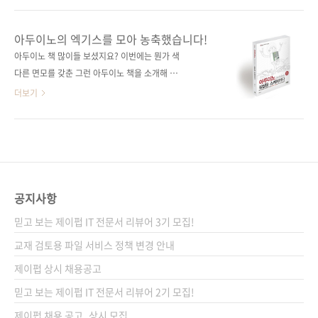
이트 다음에서 사다리게임으로 검색하면 나오는
NEWTC(http://newtc.co.kr/index.php)에서
플래시 게임으로 추첨하였고 이름은 응모해주신
제공해 주신 아두이노 호환 보드 키트를 추첨하
아두이노의 엑기스를 모아 농축했습니다!
순서대로, 결과는 완제품-DIY의 순서로 나열하
여 드릴 예정이니 많은 응모를 부탁합니다. # 응
아두이노 책 많이들 보셨지요? 이번에는 뭔가 색
여 진행하였습니다. 그 결과... 두구두구두구! 당
모 기간 : 2014-05-21 ~ 2014-05-30 # 당첨
다른 면모를 갖춘 그런 아두이노 책을 소개해 드
첨되신 분들 축하합니다! 배송을 위해서 정보를
인원 : 총 10명 완제품 호환 보드 + USB to 시리
리고자 합니다. 아두이노로 할 수 있는 거의 모든
더보기
아래 공간에 입력을 ..
얼 업로더 (5명) DIY 조립용 호환 보드 + USB
것을 설명하는 책이 나옵니다. 《아두이노 상상
to 시리얼 업로더 (5명)) # 당첨자 발표 : 6월 첫
을 스케치하다》 입니다. 아두이노로 할 수 있는
째 주 제이펍 블로그와 페이스북에서 발표 예정
것들이 많아짐에 따라서 다양한 독자의 요구를
# 응모 방법 : 제이펍 페이스북 페이지의 ‘좋아
수용하는 책을 필요하다는 목소리를 수렴하다
요’를 누른다(이미 게시물을 받고 계신 분들은
보니 이런 바이블과 같은 책이 등장하게 되었습
Pass!) 구매 ..
니다. 아두이노로 할 수 있는 것이 무엇이 있을까
공지사항
요? 답은 '상상하기 나름'이 아닐까 싶습니다. 생
믿고 보는 제이펍 IT 전문서 리뷰어 3기 모집!
각보다 많은 기능을 담을 수 있고 그 기능을 응용
하여 생활에 필요한 무엇부터 상상치 못했던 것
교재 검토용 파일 서비스 정책 변경 안내
들까지 만들 수 있는 시대가 도래했습니다. 그 중
제이펍 상시 채용공고
심에는 아두이노와 같은 오픈 소스 하드웨어가
믿고 보는 제이펍 IT 전문서 리뷰어 2기 모집!
있습니다. 무엇을 만들까에 대한 상상이 곁들여
지면 이제 생각..
제이펍 채용 공고_상시 모집