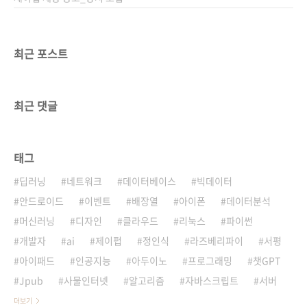
최근 포스트
최근 댓글
태그
딥러닝
네트워크
데이터베이스
빅데이터
안드로이드
이벤트
배장열
아이폰
데이터분석
머신러닝
디자인
클라우드
리눅스
파이썬
개발자
ai
제이펍
정인식
라즈베리파이
서평
아이패드
인공지능
아두이노
프로그래밍
챗GPT
Jpub
사물인터넷
알고리즘
자바스크립트
서버
더보기