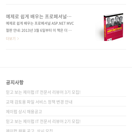
이지 608쪽 판 형 46배판 변형(188*245*28)
3판이 한빛미디어에서 출간했었죠. 그때가
제 본 무선(soft cover) 정 가 34,000원 ISBN
2005년이었으니 근 10여 년 만에 개정판이 출
예제로 쉽게 배우는 프로페셔널
979-11-85890-07-4 (93000) 키워드 IP /
간이 되네요. 그 사이 자바가 6에서 8로 이어졌
ASP.NET MVC
예제로 쉽게 배우는 프로페셔널 ASP.NET MVC
TCP / UDP / 네트워크 /..
고, 모바일이 대세가 되었습니다. Java.net과 지
절판 안내: 2013년 3월 6일부터 이 책은 더 이상
원 패키지에지도 크고 작은 변화가 있었는데, 이
판매되지 않습니다 출판사 제이펍 원출판사
더보기
번 4판에서는 새롭게 언급되는 클래스들과 메소
Wrox (원서 ISBN 9780470384619) 원서명
드에 대해서도 자세히 다루고 있습니다. 이 책에
Professional ASP.NET MVC 1.0 저자명 롭 코
서 다루는 주요 주제는 다음과 같습니다.
너리(Rob Conery), 스콧 핸슬만(Scott
TCP/IP, UDP/IP와 같은 인터넷의 기반 프로토
Hanselman), 필 해크(Phil Hacck), 스콧 구스
콜에 관해 탐구하기자바 코어 I/O API가 네트워
리(Scott Guthrie) 역자명 장현희 출판일 2009
크 입출력을 다루는 방법 알아보기자바 프로..
년 10월 22일 페이지 600쪽 판 형 4*6배판 변
공지사항
형(188*245) 반양장(Soft Cover) 정 가
믿고 보는 제이펍 IT 전문서 리뷰어 3기 모집!
28,000원 ISBN 978-89-962410-5-8 부가기
호: 13560 분 야 닷넷 / ASP.NET / 웹 프로그래
교재 검토용 파일 서비스 정책 변경 안내
밍 도서 구매 사이트 강컴 교보문고 ..
제이펍 상시 채용공고
믿고 보는 제이펍 IT 전문서 리뷰어 2기 모집!
제이펍 채용 공고_상시 모집