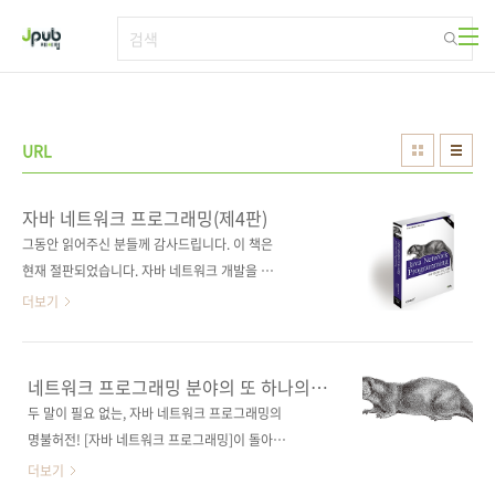
본문 바로가기
URL
자바 네트워크 프로그래밍(제4판)
그동안 읽어주신 분들께 감사드립니다. 이 책은
현재 절판되었습니다. 자바 네트워크 개발을 하
고 있다면 반드시 봐야 할 서적! 메소드와 클래스
더보기
를 간단하면서도 실제 동작하는 예제와 함께 설
명! 자바 네트워크 프로그래밍 서적의 바이블이
최신 버전으로 돌아왔다! 출판사 제이펍 원출판
네트워크 프로그래밍 분야의 또 하나의
사 O'Reilly Media 원서명 Java Network
필독서!
두 말이 필요 없는, 자바 네트워크 프로그래밍의
Programming(4th edition)(ISBN:
명불허전! [자바 네트워크 프로그래밍]이 돌아옵
9781449357672) 지은이 엘리엇 러스티 해럴
니다. 2판도 아니고, 3판도 아니고, 4판입니다!
더보기
드 옮긴이 강성용 출판일 2014년 10월 22일 페
1996년에 이 책의 1판이 출간되었고, 번역서는