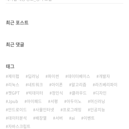
최근 포스트
최근 댓글
태그
제이펍
딥러닝
파이썬
데이터베이스
개발자
리눅스
네트워크
아이폰
알고리즘
라즈베리파이
챗GPT
빅데이터
정인식
클라우드
디자인
Jpub
아이패드
서평
아두이노
머신러닝
안드로이드
사물인터넷
프로그래밍
인공지능
데이터분석
배장열
서버
ai
이벤트
자바스크립트