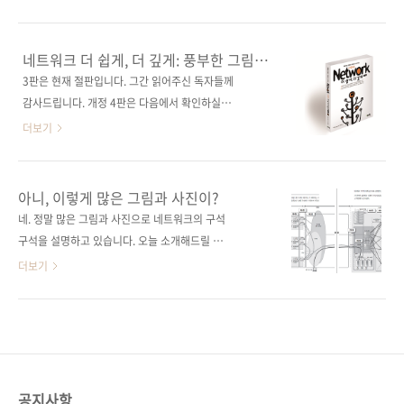
9784797394474)저자명 미카미 노부오역자명
를 지닌 책이 있습니다! 오늘 소개해 드릴 책은
박상욱출판일 2020년 1월 13일페이지 296쪽
일본에서 나온 네트워크 서적 중 오랫동안 베스
판 형 크라운판 변형(170*225*18.8)제 본 무선
트셀러로 판매되고 있는 [ネットワーク超入門
네트워크 더 쉽게, 더 깊게: 풍부한 그림과
(soft cover)정 가 25,000원ISBN 979-11-
講座 第4版]의 번역서인 [네트워크 쉽게, 더 쉽
사진으로 배우는
3판은 현재 절판입니다. 그간 읽어주신 독자들께
88621-68-2키워드 네트워크 / 보안 / 라우터 /
게(제4판)]입니다. "쉽게, 더 쉽게" 시리즈의 하
감사드립니다. 개정 4판은 다음에서 확인하실 수
스위치 / VoIP / ..
나로, 복잡하게 얽힌 네트워크 세계를 잘 정돈된
있습니다. https://jpub.tistory.com/1000 네
더보기
실타래처럼 이해할 수 있도록 도와 줍니다. 그동
트워크 입문 베스트셀러가 최신 정보를 업데이
안 유지해 온 시리즈의 특징대로 입문자들을 위
트하여 돌아왔다! 출판사 제이펍 원출판사 소프
한 쉬운 설명과 다양하고 많은 그림으로 구성되
트뱅크 크리에이티브 원서명 ネットワーク超
아니, 이렇게 많은 그림과 사진이?
어 있습니다. 이 구성 덕에 내용마다 머리로 한
入門講座(원서 ISBN: 9784797373141) 저자
네. 정말 많은 그림과 사진으로 네트워크의 구석
번, 눈으로 또 한 번 익힐 수 있게 하여 더욱 확실
명 미카미 노부오 역자명 박상욱 출판일 2014년
구석을 설명하고 있습니다. 오늘 소개해드릴 책
히 머리에 남습니다.심지어는 책 도입부의 '이 ..
10월 31일 페이지 308쪽 시리즈 ‘더 쉽게, 더 깊
은 일본에서 네트워크 서적들 중 오랫동안 베스
더보기
게’ 시리즈 003 판 형 (170*225*18) 제 본 무선
트셀러로 판매되고 있는 [ネットワーク超入門
(soft cover) 정 가 24,000원 ISBN 979-11-
講座 第3版]]의 번역서인 [네트워크 더 쉽게, 더
85890-08-1 (93000) 키워드 네트워크 / 보안 /
깊게(제3판)]입니다. "더 쉽게, 더 깊게" 시리즈
라우터 / 스위치 / VoIP / WAN / LAN / 무선
(저희는 "더더" 시리즈라 부릅니다)의 하나로,
LAN / ..
더더 시리즈의 특징대로 입문자들을 위한 쉬운
설명과 많은 그림으로 구성되어 있습니다. 심지
공지사항