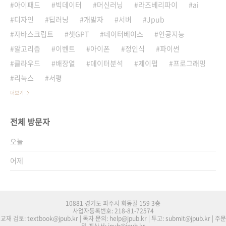
아이패드
빅데이터
머신러닝
라즈베리파이
ai
디자인
딥러닝
개발자
서버
Jpub
자바스크립트
챗GPT
데이터베이스
인공지능
알고리즘
이벤트
아이폰
정인식
파이썬
클라우드
배장열
데이터분석
제이펍
프로그래밍
리눅스
서평
더보기
전체 방문자
오늘
어제
10881 경기도 파주시 회동길 159 3층
사업자등록번호: 218-81-72574
교재 검토: textbook@jpub.kr | 독자 문의: help@jpub.kr | 투고: submit@jpub.kr | 주문