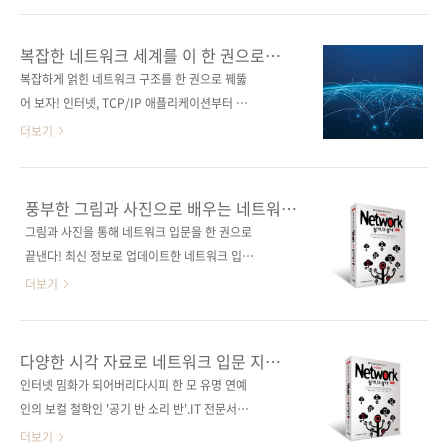
가이드다. 도서 구매 사이트(가나다순) [교보문
등장으로 모든 것이 달라졌습니다. 이제는 별도
고] [도서11번가] [알라딘] [예스이십사] [쿠팡]
의 설치나 환경 설정 없이, 브라우저만으로
복잡한 네트워크 세계를 이 한 권으로
전자책 구매 사이트(가나다순) [교보문고] [구글
ComfyUI를 활용해 AI 영상을 제작할 수 있기
헤쳐나가자!
복잡하게 얽힌 네트워크 구조를 한 권으로 꿰뚫
북스] [리디북스] [알라딘] [예스이십사] 출판사
때문입니다. 이 책은 30가지 예제를 바탕으로,
어 보자! 인터넷, TCP/IP 애플리케이션부터 보
제이펍도서..
AI 영상 제작이 처음인 사람도 차근차근 따라 하
안, 네트워크 기기, 부하분산까지! 네트워크의 기
더보기
며 ComfyUI를 쉽게 익힐 수 있도록 구성한 실
본 지식을 한 권에! 네트워크는 30년 이상의 긴
전 가이드입니다. 각 과정은 단순한 기능 설명이
세월에 걸쳐 숙성된 하나의 세계! 기반 기술이 확
아니라 ‘직접 만들어 보는 예제’를 중심으로 구성
실하게 구현된 만큼 진화의 속도가 느리며, 새로
풍부한 그림과 사진으로 배우는 네트워크
되어 있어, 자연스럽게 제작 흐름을 이해할 수 있
운 기술도 기반 기술의 조합이거나 파생인 경우
쉽게 더 쉽게(제4판)
그림과 사진을 통해 네트워크 입문을 한 권으로
도록 돕습니다. 이미지 생성부터 영상 제작까지
가 대부분입니다. 그렇기 때문에 우선 기초를 한
끝낸다! 최신 정보로 업데이트한 네트워크 입문
하나의 흐름으로 실전 결과물을 만들다 보면..
번이라도 확실하게 몸에 익혀 두면, IT 엔지니어
베스트셀러! 도서구매 사이트(가나다순)[교보문
더보기
의 무기로서 오랜 기간 나 자신을 지탱해 줄 것입
고] [도서11번가] [알라딘] [영풍문고] [예스이십
니다. 아울러 이 책은 복잡한 네트워크 구조와 체
사] [인터파크] [쿠팡]전자책 구매 사이트(가나다
계를 잡기에 적합하도록 엄청난 양의 그림과 표
순)[교보문고] [구글북스] [리디북스] [알라딘]
다양한 시각 자료로 네트워크 입문 지식을
를 실은 것은 물론이고, 책 전체가 '올 컬러'로 구
[예스이십사] [인터파크] 출판사 제이펍원출판사
확실히 내 것으로!
인터넷 밈화가 되어버리다시피 한 모 유명 연예
성되어 있어 독자들의 학습과 이해에 한층 더 도
소프트뱅크 크리에이티브원서명 ネットワーク
인의 보컬 철학인 '공기 반 소리 반'.IT 전문서에
움이 될 것입니다! 자, 이제 지식의 도화선..
超入門講座第4版(원서 ISBN:
서도 이와 유사한, '그림 반 텍스트 반'의 콘셉트
더보기