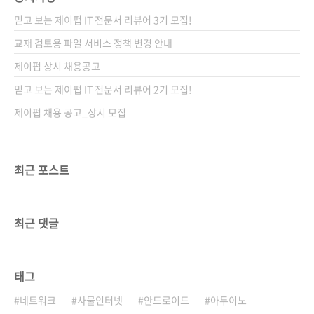
어 '이 책에서 다루는 내용'도 아래와 같이 그림
믿고 보는 제이펍 IT 전문서 리뷰어 3기 모집!
으로 보여주고 있답니다.^^; 얼마나 많은 그림과
사진으로 쉽게 설명하고 있는지는 이 포스트 하
교재 검토용 파일 서비스 정책 변경 안내
단 부분에 있는 샘플 PDF를 참고하시길 바랍니
제이펍 상시 채용공고
다. 저자인 미카미 노부오 님은 대기업에서 네트
믿고 보는 제이펍 IT 전문서 리뷰어 2기 모집!
워크 엔지니어로 오랫동안 일해 오고 있는데, 자
신이 겪은 ..
제이펍 채용 공고_상시 모집
최근 포스트
최근 댓글
태그
네트워크
사물인터넷
안드로이드
아두이노