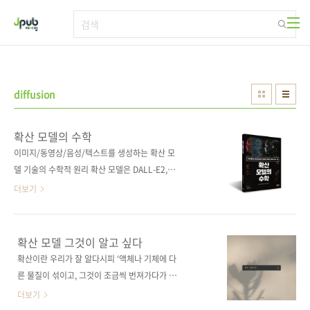
본문 바로가기
diffusion
확산 모델의 수학
이미지/동영상/음성/텍스트를 생성하는 확산 모
델 기술의 수학적 원리 확산 모델은 DALL-E2,
미드저니, 스테이블 디퓨전 등 텍스트에 대응하
더보기
는 이미지를 생성하는 기술의 바탕으로 고품질
데이터를 창출하는 생성 모델로 주목받고 있다.
이 책은 확산 모델의 기본적인 개념부터 그 발전
확산 모델 그것이 알고 싶다
과정과 응용 사례를 매우 자세히 설명한다. 확산
확산이란 우리가 잘 알다시피 ‘액체나 기체에 다
모델의 원리를 수학적으로 살펴봄으로써 이론을
른 물질이 섞이고, 그것이 조금씩 번져가다가 마
한층 더 잘 이해하고 확산 모델의 높은 잠재력을
지막에는 일률적인 농도로 바뀌는’ 물리현상입
더보기
끌어낼 수 있을 것이다. 도서구매 사이트(가나다
니다. 그런데 오늘날 매일같이 우리를 놀라게 하