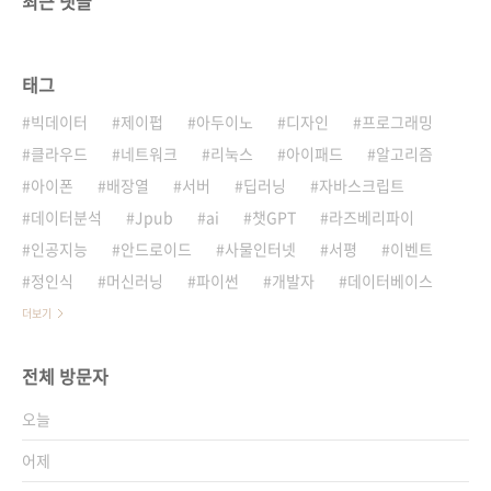
최근 댓글
태그
빅데이터
제이펍
아두이노
디자인
프로그래밍
클라우드
네트워크
리눅스
아이패드
알고리즘
아이폰
배장열
서버
딥러닝
자바스크립트
데이터분석
Jpub
ai
챗GPT
라즈베리파이
인공지능
안드로이드
사물인터넷
서평
이벤트
정인식
머신러닝
파이썬
개발자
데이터베이스
더보기
전체 방문자
오늘
어제