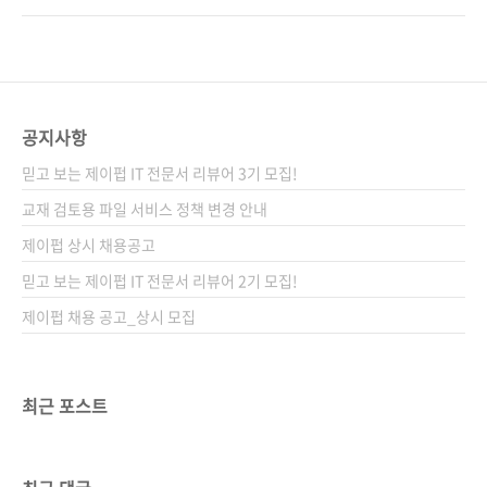
순) [교보문고] [도서11번가] [알라딘] [예스
고 있는 생성 AI의 중심에 있는 게 바로 여기서
이십사] [인터파크] [쿠팡] 전자책 구매 사이트
아이디어를 가져온 확산 모델이라고 합니다. 확
(가나다순) 교보문고 / 구글북스 / 리디북스 / 알
산과 이미지를 생성하는 것이 어떻게 관련이 있
라딘 / 예스이십사 출판사 제이펍저작권사 岩波
는 것일까요? 위키백과에서 '확산'을 설명하는
書店원서명 拡散モデル データ生成技術の..
동영상(Rainer Knäpper 제공) 대충(?) 말하면
공지사항
데이터에 노이즈를 더해가면서 학습한 다음, 노
믿고 보는 제이펍 IT 전문서 리뷰어 3기 모집!
이즈로부터 데이터를 생성해낸다는 것 같습니
다. 물론 저도 잘은 알지 못합니다만 ㅜㅠ 생성
교재 검토용 파일 서비스 정책 변경 안내
AI를 공부하는 분들이라면 이 정도는 이미 다 알
제이펍 상시 채용공고
고 계시겠죠. 다만 이렇게 확산 모델이 챗GPT로
믿고 보는 제이펍 IT 전문서 리뷰어 2기 모집!
대표되는 생성 AI 열풍의 중심에 있음에도, 확산
..
제이펍 채용 공고_상시 모집
최근 포스트