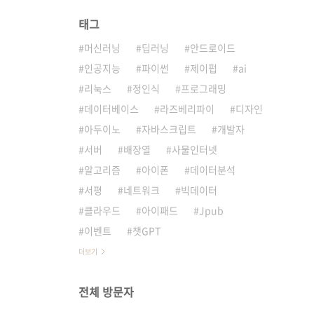
태그
머신러닝
딥러닝
안드로이드
인공지능
파이썬
제이펍
ai
리눅스
정인식
프로그래밍
데이터베이스
라즈베리파이
디자인
아두이노
자바스크립트
개발자
서버
배장열
사물인터넷
알고리즘
아이폰
데이터분석
서평
네트워크
빅데이터
클라우드
아이패드
Jpub
이벤트
챗GPT
더보기
전체 방문자