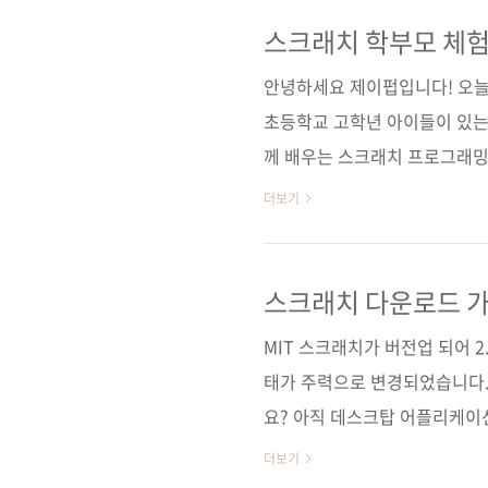
정도로 뜨거운 호응이! 함께해
너무 기분이 좋았었죠. 그 이
스크래치 학부모 체험
모보다 적은 피드백에 또다시 
안녕하세요 제이펍입니다! 오늘
는 어떻게 더 참신하고 쉽게 받아
초등학교 고학년 아이들이 있는
께 배우는 스크래치 프로그래밍
로그래밍의 개념을 만들어가는 
더보기
문제 해결 능력 향상을 위한 기
게 스크래치에 재미를 붙이고 
실 것 같아요. 그래서 이렇게
스크래치 다운로드 
밍 어드벤처》 체험단 모집! 
MIT 스크래치가 버전업 되어 
환영합니다. 자세한 내용은 아래를
태가 주력으로 변경되었습니다.
요? 아직 데스크탑 어플리케이션은 존재
AIR의 샌드박스를 이용하고 있
더보기
잊지 마세요 서버가 안될 땐? 