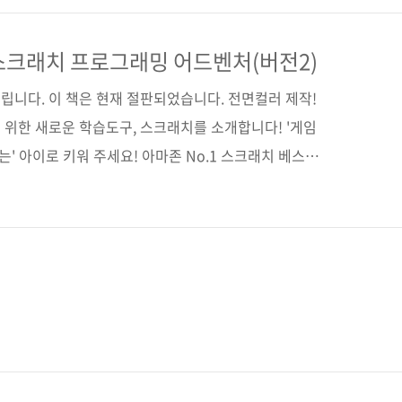
어드벤처(버전2)》라는 것을! 좋은 하루 보내세요~ :)
스크래치 프로그래밍 어드벤처(버전2)
립니다. 이 책은 현재 절판되었습니다. 전면컬러 제작!
 위한 새로운 학습도구, 스크래치를 소개합니다! '게임
는' 아이로 키워 주세요! 아마존 No.1 스크래치 베스트
tarch Press 원서명 Super Scratch
rsion 2): Learn to Program by Making Cool
93275310) 저자명 LEAD 프로젝트 역자명 배장열 출판일
판 형 46배판 변형(188*256), 반양장(soft cover) 정