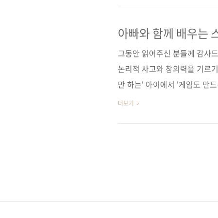
께 배우는 스크래치 프로그래밍 
아빠와 함께 배우는 
그동안 읽어주신 분들께 감사드
논리적 사고와 창의력을 기르기
만 하는' 아이에서 '게임도 만드
셀러! 출판사 제이펍 원출판사 No S
더보기
Programming Adventure!(Ve
Games(원서 ISBN: 97815
2014년 2월 25일 페이지 168쪽 
가 18,000원 ISBN 978-..