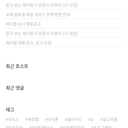
저자 위시 (헤이든) 류는 팩트 출판사에서 라슈
믿고 보는 제이펍 IT 전문서 리뷰어 3기 모집!
카와 또 다른 책을 공저하기도 했습니다. 팩트 출
판사에서 둘을 포함해 세트를 만들기도 했네요.
교재 검토용 파일 서비스 정책 변경 안내
라슈카의 ‘교과서’를 보완한다는 해외 독자 리뷰
제이펍 상시 채용공고
를 좀 더 길게 옮기면 다음과 같습니다. ‘교과
믿고 보는 제이펍 IT 전문서 리뷰어 2기 모집!
서’는 ML 프로그래밍 이..
제이펍 채용 공고_상시 모집
최근 포스트
최근 댓글
태그
리눅스
배장열
아이폰
클라우드
ai
알고리즘
인공지능
데이터베이스
라즈베리파이
프로그래밍