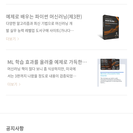
다. 부록에서는 학교에서 배웠지만 지금은 잊어
면 대개 수학 공식과 행렬 연산부터 떠오르고, 그
버린 수학 개념을 그림으로 설명한다. 도서구매
복잡한 이론 때문에 첫 장부터 책을 덮는 경우가
예제로 배우는 파이썬 머신러닝(제3판)
사이트(가나다순) [교보문고] [도서11번가] [알
많습니다. 신경망이 대체 어떻게 학습을 하는지,
다양한 알고리즘과 최신 기법으로 머신러닝 개
라딘] [예스이십사] [쿠팡] 전자책 구매 사이트
역전파가 왜 필요한지, 트랜스포머가 도대체 뭘
발 실무 능력 레벨업 도서구매 사이트(가나다순)
(가나다순)[교보문고] [구글북스] [리디북스] ..
‘변환’하는 건지 감이 안 오는 건 당연한 일입니
[교보문고] [도서11번가] [알라딘] [예스이십사]
더보기
다. 《그림으로 배우는 StatQuest 신경망 & AI
[인터파크] [쿠팡] 전자책 구매 사이트(가나다순)
강의》, 머리에 쏙쏙 들어오는 딥러닝 그림책이
교보문고 / 구글북스 / 리디북스 / 알라딘 / 예스
바로 그 막연함을 해결해줍니다. “딥러닝을 어떻
이십사 출판사 제이펍 저작권사 Packt
ML 학습 효과를 올려줄 예제로 가득한
게 그림으로 배워?”라고 하실지도 모르지만, 이
Publishing 원서명 Python Machine
참고서
머신러닝 책이 많다 보니 좀 식상하지만, 미국에
책의 저자, ‘데이터계의 밥 로스’라고 불리는 조
Learning By Example, 3rd Edition
서는 3판까지 나왔을 정도로 내용이 검증되었다
시 스타머는 그 특유의 친절함..
(9781800209718) 도서명 예제로 배우는 파이
고 보고 《예제로 배우는 파이썬 머신러닝》이
더보기
썬 머신러닝(제3판) 부제 텐서플로 2, 파이토치,
라는 책을 출간하게 되었습니다. 특히 세바스티
사이킷런으로 만들면서 배우는 다양한 인공지능
안 라슈카(Sebastian Raschka) 등이 쓴 그 유
시스템 지은이 위시 (헤이든) 류 옮긴이 구정회
명한 《Python Machine Learning, 3rd
감수자 (없음) 시리즈 I♥A.I. 40 출판일 2022.
Edition》(Packt, 2019)이 ‘교과서’라면, 이 책
08. 26 페이지 480쪽 판 형 46배판변형(18..
은 교과서에서 부족한 부분을 긁어주는 참고서
역할을 한다는 평가가 있었습니다. 사실 이 책의
공지사항