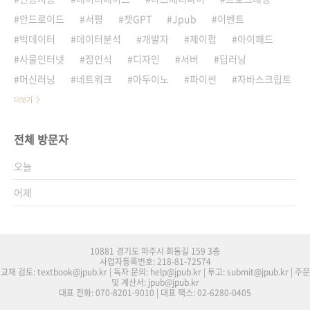
안드로이드
서평
챗GPT
Jpub
이벤트
빅데이터
데이터분석
개발자
제이펍
아이패드
사물인터넷
정인식
디자인
서버
딥러닝
머신러닝
네트워크
아두이노
파이썬
자바스크립트
더보기
전체 방문자
오늘
어제
10881 경기도 파주시 회동길 159 3층
사업자등록번호: 218-81-72574
교재 검토: textbook@jpub.kr | 독자 문의: help@jpub.kr | 투고: submit@jpub.kr | 주문
및 계산서: jpub@jpub.kr
대표 전화: 070-8201-9010 | 대표 팩스: 02-6280-0405