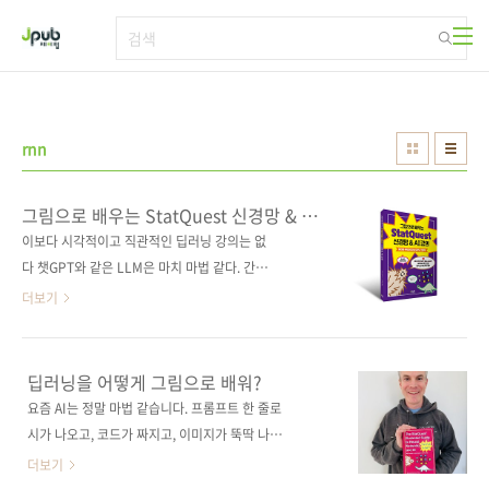
본문 바로가기
rnn
그림으로 배우는 StatQuest 신경망 & AI
강의
이보다 시각적이고 직관적인 딥러닝 강의는 없
다 챗GPT와 같은 LLM은 마치 마법 같다. 간단
한 프롬프트 하나로 시를 생성하거나 코드를 작
더보기
성해주는 마법은 어떻게 일어나는 걸까? 이 책은
그 배경을 이해하기 쉽도록 개념을 작게 쪼개 직
관적인 예시와 명확한 그림으로 보여준다. 신경
딥러닝을 어떻게 그림으로 배워?
망과 AI의 기초부터 시작해 이미지 분류, 자연어
요즘 AI는 정말 마법 같습니다. 프롬프트 한 줄로
처리 등 최신 기술까지 차근차근 알려주며, 주요
시가 나오고, 코드가 짜지고, 이미지가 뚝딱 나오
개념마다 파이토치 튜토리얼이 함께 제공되어
죠. 그런데 마법을 쓰려면 주문의 구조, 딥러닝에
더보기
신경망을 처음부터 코딩하는 방법을 배울 수 있
대해 알아야겠죠. 하지만 딥러닝을 배운다고 하