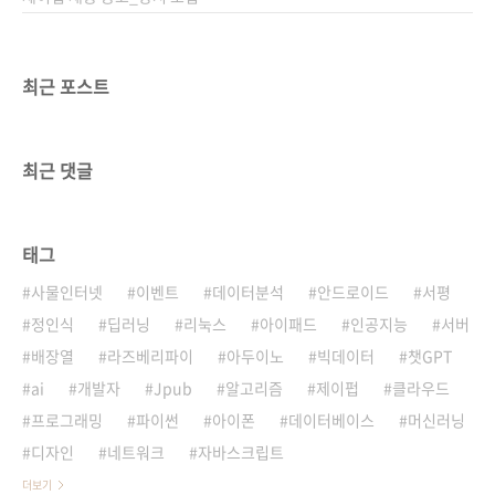
최근 포스트
최근 댓글
태그
사물인터넷
이벤트
데이터분석
안드로이드
서평
정인식
딥러닝
리눅스
아이패드
인공지능
서버
배장열
라즈베리파이
아두이노
빅데이터
챗GPT
ai
개발자
Jpub
알고리즘
제이펍
클라우드
프로그래밍
파이썬
아이폰
데이터베이스
머신러닝
디자인
네트워크
자바스크립트
더보기