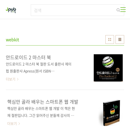
본문 바로가기
webkit
안드로이드 2 마스터 북
안드로이드 2 마스터 북 절판 도서 출판사 제이
펍 원출판사 Apress(원서 ISBN
9781430226598) 원서명 Pro Android 2 저
더보기
자명 사이드 하시미(Sayed Hashimi), 사티아
코마티네니(Satya Komatineni), 데이브 맥린
(Dave MacLean) 역자명 김지원 출판일 2010
핵심만 골라 배우는 스마트폰 웹 개발
년 7월 19일 페이지 924쪽 판 형 4*6배판 변형
핵심만 골라 배우는 스마트폰 웹 개발 이 책은 현
(188*245) 반양장(Soft Cover) 정 가 40,000
재 절판입니다. 그간 읽어주신 분들께 감사의 말
원 ISBN 978-89-94506-01-2 부가기호:
씀을 드립니다. 출판사 제이펍 원출판사
더보기
13560 시리즈 I♥Mobile 05 (아이러브모바일
Apress(원서 ISBN 9781430226208) 원서명