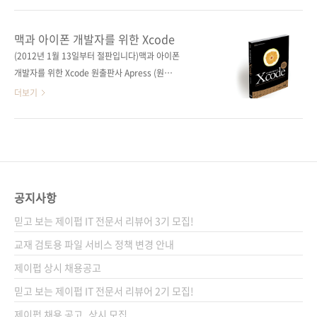
05) 분 야 프로그래밍 / 소프트웨어 개발/ 모바
Beginning Smartphone Web
일 프로그래밍 키워드 안드로이드 / 스마트폰 /
Development 저자명 게일 랜 프레데릭(Gail
맥과 아이폰 개발자를 위한 Xcode
모바일 브라우저 / WebKit / SQLite / 티타늄
Rahn Frederick), 라제시 랄(Rajesh Lal) 역자
(2012년 1월 13일부터 절판입니다)맥과 아이폰
모바일 / O..
명 북그래퍼 출판일 2010년 6월 16일 페이지
개발자를 위한 Xcode 원출판사 Apress (원서
444쪽 판 형 4*6배판 변형(188*245) 반양장
ISBN 9781430272212) 원서명 Learn
더보기
(Soft Cover) 정 가 26,000원 ISBN 978-89-
Xcode Tools for Mac OS X and iPhone
94506-00-5 부가기호: 13560 시리즈
Development 저자명 이안 파이퍼(Ian Piper)
I♥Mobile 04 (아이러브모바일 04) 분 야 프로
역자명 황반석 출판일 2010년 4월 30일 페이지
그래밍 / 소프트웨어 개발/ 모바일 프로그래밍 /
404쪽 판 형 4*6배판 변형(188*245) 반양장
모바일 웹 프로그래밍 키워드..
(Soft Cover) 정 가 25,000원 ISBN 978-89-
962410-8-9 부가기호: 13560 시리즈
공지사항
I♥Mobile 02 (아이러브모바일 02) 분 야 소프
믿고 보는 제이펍 IT 전문서 리뷰어 3기 모집!
트웨어 개발/ 프로그래밍 / 모바일 프로그래밍 /
아이폰 / 맥 관련 사이트 아마존 원서 소개 페이
교재 검토용 파일 서비스 정책 변경 안내
지 Apress 원서 소개 페이지 소스 코드 다운로
제이펍 상시 채용공고
드 ..
믿고 보는 제이펍 IT 전문서 리뷰어 2기 모집!
제이펍 채용 공고_상시 모집