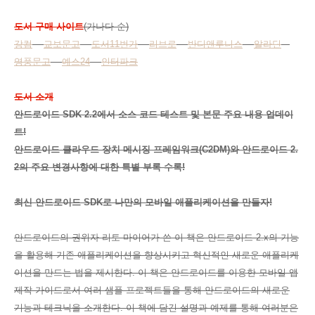
도서 구매 사이트
(가나다 순)
강컴
교보문고
도서11번가
리브로
반디앤루니스
알라딘
영풍문고
예스24
인터파크
도서 소개
안드로이드 SDK 2.2에서 소스 코드 테스트 및 본문 주요 내용 업데이
트!
안드로이드 클라우드 장치 메시징 프레임워크(C2DM)와 안드로이드 2.
2의 주요 변경사항에 대한 특별 부록 수록!
최신 안드로이드 SDK로 나만의 모바일 애플리케이션을 만들자!
안드로이드의 권위자 리토 마이어가 쓴 이 책은 안드로이드 2.x의 기능
을 활용해 기존 애플리케이션을 향상시키고 혁신적인 새로운 애플리케
이션을 만드는 법을 제시한다. 이 책은 안드로이드를 이용한 모바일 앱
제작 가이드로서 여러 샘플 프로젝트들을 통해 안드로이드의 새로운
기능과 테크닉을 소개한다. 이 책에 담긴 설명과 예제를 통해 여러분은