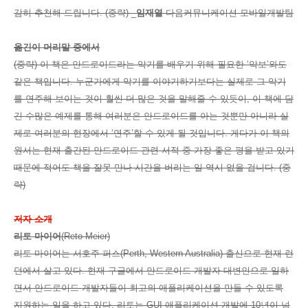
감히 추천해 드립니다. (중략) _
임재열
다음커뮤니케이션 모바일개발팀
옮긴이 머리말 중에서
(중략) 이 책은 안드로이드라는 악기를 배우기 위해 필요한 ‘악보’와도
같은 책입니다. 누군가에게 악기를 이야기하기보다는 실제로 그 악기
를 연주해 보이는 것이 훨씬 더 많은 것을 말해줄 수 있듯이, 이 책에 담
긴 수많은 예제를 통해 여러분은 안드로이드를 아는 것뿐만 아니라 실
제로 여러분의 현장에서 ‘연주’할 수 있게 될 것입니다. 게다가 이 책의
원서는 현재 출간된 안드로이드 관련 서적 중 가장 좋은 평을 받고 있기
때문에 적어도 책을 잘못 만나 시간을 버리는 일 역시 없을 겁니다. (중
략)
저자 소개
리토 마이어
(Reto Meier)
리토 마이어는 서호주 퍼스(Perth, Western Australia) 출신으로 현재 런
던에서 살고 있다. 현재 구글에서 안드로이드 개발자 대변인으로 일하
면서 안드로이드 개발자들이 최고의 애플리케이션을 만들 수 있도록
지원하는 일을 하고 있다. 리토는 GUI 애플리케이션 개발에 10년이 넘