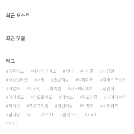
최근 포스트
최근 댓글
태그
아두이노
데이터베이스
서버
아이폰
배장열
사물인터넷
서평
인공지능
빅데이터
자바스크립트
개발자
디자인
파이썬
라즈베리파이
정인식
아이패드
안드로이드
리눅스
알고리즘
데이터분석
제이펍
프로그래밍
머신러닝
이벤트
네트워크
딥러닝
ai
챗GPT
클라우드
Jpub
더보기