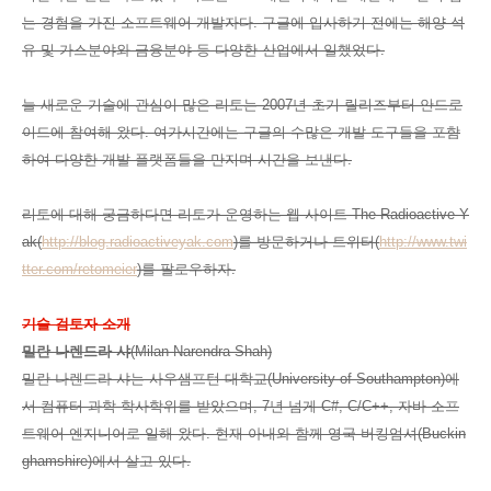
는 경험을 가진 소프트웨어 개발자다. 구글에 입사하기 전에는 해양 석
유 및 가스분야와 금융분야 등 다양한 산업에서 일했었다.
늘 새로운 기술에 관심이 많은 리토는 2007년 초기 릴리즈부터 안드로
이드에 참여해 왔다. 여가시간에는 구글의 수많은 개발 도구들을 포함
하여 다양한 개발 플랫폼들을 만지며 시간을 보낸다.
리토에 대해 궁금하다면 리토가 운영하는 웹 사이트 The Radioactive Y
ak(
http://blog.radioactiveyak.com
)를 방문하거나 트위터(
http://www.twi
tter.com/retomeier
)를 팔로우하자.
기술 검토자 소개
밀란 나렌드라 샤
(Milan Narendra Shah)
밀란 나렌드라 샤는 사우샘프턴 대학교(University of Southampton)에
서 컴퓨터 과학 학사학위를 받았으며, 7년 넘게 C#, C/C++, 자바 소프
트웨어 엔지니어로 일해 왔다. 현재 아내와 함께 영국 버킹엄셔(Buckin
ghamshire)에서 살고 있다.