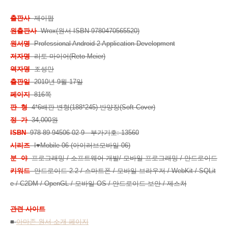
출판사
제이펍
원출판사
Wrox(원서 ISBN 9780470565520)
원서명
Professional Android 2 Application Development
저자명
리토 마이어(Reto Meier)
역자명
조성만
출판일
2010년 9월 17일
페이지
816쪽
판 형
4*6배판 변형(188*245) 반양장(Soft Cover)
정 가
34,000원
ISBN
978-89-94506-02-9 부가기호: 13560
시리즈
I♥Mobile 06 (아이러브모바일 06)
분 야
프로그래밍 / 소프트웨어 개발/ 모바일 프로그래밍 / 안드로이드
키워드
안드로이드 2.2 / 스마트폰 / 모바일 브라우저 / WebKit / SQLit
e / C2DM / OpenGL / 모바일 OS / 안드로이드 보안 / 제스처
관련 사이트
■
아마존 원서 소개 페이지