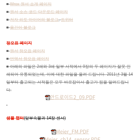
■
Wrox 원서 소개 페이지
■
원서 소스 코드 다운로드 페이지
■
저자 리토 마이어의
블로그
,
트위터
■
옮긴이 블로그
정오표 페이지
■
원서 정오표 페이지
■
번역서 정오표 페이지
■ 아래의 파일은 2쇄와 3쇄 일부 서적에서 9장의 두 페이지가 잘못 인
쇄되어 유통되었는데, 이에 대한 파일을 올려 드립니다. 2011년 3월 14
일부터 출고되는 서적들은 모두 바로잡아서 출고가 됨을 알려드립니
다.
안드로이드2_09.PDF
샘플 챕터
(앞부속물과 14장 센서)
Meier_FM.PDF
Meier_ch14_sensor.PDF