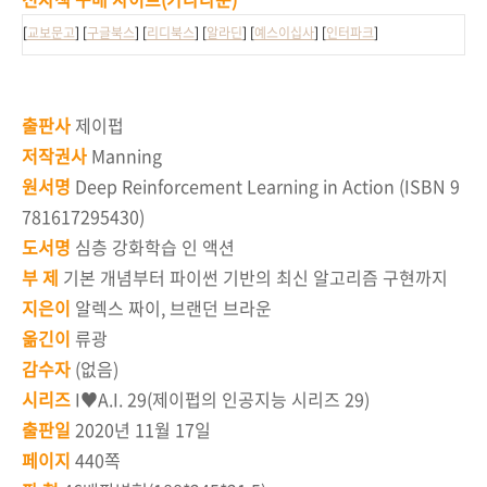
[
교보문고
] [
구글북스
] [
리디북스
] [
알라딘
] [
예스이십사
] [
인터파크
]
출판사
제이펍
저작권사
Manning
원서명
Deep Reinforcement Learning in Action (ISBN 9
781617295430)
도서명
심층 강화학습 인 액션
부 제
기본 개념부터 파이썬 기반의 최신 알고리즘 구현까지
지은이
알렉스 짜이, 브랜던 브라운
옮긴이
류광
감수자
(없음)
시리즈
I♥A.I. 29(제이펍의 인공지능 시리즈 29)
출판일
2020년 11월 17일
페이지
440쪽