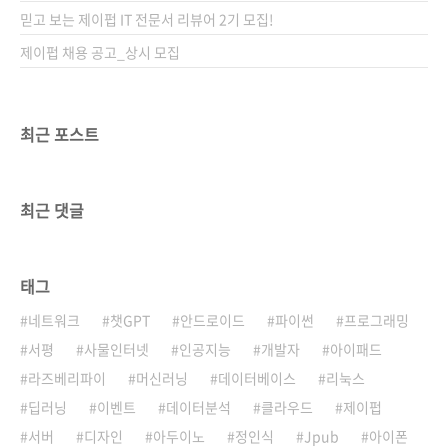
믿고 보는 제이펍 IT 전문서 리뷰어 2기 모집!
제이펍 채용 공고_상시 모집
최근 포스트
최근 댓글
태그
네트워크
챗GPT
안드로이드
파이썬
프로그래밍
서평
사물인터넷
인공지능
개발자
아이패드
라즈베리파이
머신러닝
데이터베이스
리눅스
딥러닝
이벤트
데이터분석
클라우드
제이펍
서버
디자인
아두이노
정인식
Jpub
아이폰