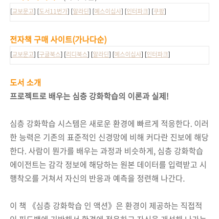
[
교보문고
] [
도서11번가
] [
알라딘
] [
예스이십사
] [
인터파크
] [
쿠팡
]
전자책 구매 사이트
(가나다순)
[
교보문고
] [
구글북스
] [
리디북스
] [
알라딘
] [
예스이십사
] [
인터파크
]
도서 소개
프로젝트로 배우는 심층 강화학습의 이론과 실제!
심층 강화학습 시스템은 새로운 환경에 빠르게 적응한다. 이러
한 능력은 기존의 표준적인 신경망에 비해 커다란 진보에 해당
한다. 사람이 뭔가를 배우는 과정과 비슷하게, 심층 강화학습
에이전트는 감각 정보에 해당하는 원본 데이터를 입력받고 시
행착오를 거쳐서 자신의 반응과 예측을 정련해 나간다.
이 책 《심층 강화학습 인 액션》은 환경이 제공하는 직접적
인 피드백에 기반해서 환경에 적응하고 자신을 개선해 나가는