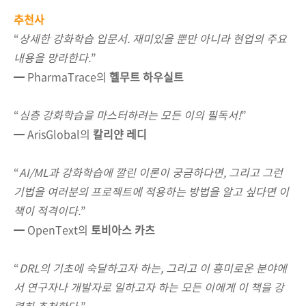
추천사
“
상세한 강화학습 입문서. 재미있을 뿐만 아니라 현업의 주요
내용을 망라한다.
”
━ PharmaTrace의
헬무트 하우실트
“
심층 강화학습을 마스터하려는 모든 이의 필독서!
”
━ ArisGlobal의
칼리얀 레디
“
AI/ML과 강화학습에 깔린 이론이 궁금하다면, 그리고 그런
기법을 여러분의 프로젝트에 적용하는 방법을 알고 싶다면 이
책이 적격이다.
”
━ OpenText의
토비아스 카츠
“
DRL의 기초에 숙달하고자 하는, 그리고 이 흥미로운 분야에
서 연구자나 개발자로 일하고자 하는 모든 이에게 이 책을 강
력히 추천한다.
”