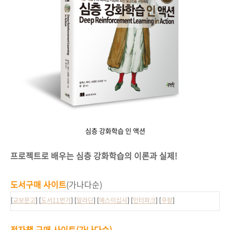
심층 강화학습 인 액션
프로젝트로 배우는 심층 강화학습의 이론과 실제!
도서구매 사이트
(가나다순)
[
교보문고
] [
도서11번가
] [
알라딘
] [
예스이십사
] [
인터파크
] [
쿠팡
]
전자책 구매 사이트
(가나다순)