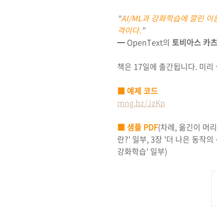
“
AI/ML과 강화학습에 깔린 
격이다.
”
━ OpenText의
토비아스 카
책은 17일에 출간됩니다. 미
■ 예제 코드
mng.bz/JzKp
■ 샘플 PDF
(차례, 옮긴이 머리
란?' 일부, 3장 '더 나은 동작의
강화학습' 일부)