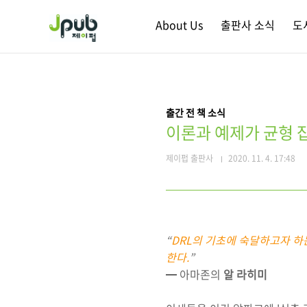
본문 바로가기
About Us
출판사 소식
도
출간 전 책 소식
이론과 예제가 균형 잡
제이펍 출판사
2020. 11. 4. 17:48
“
DRL의 기초에 숙달하고자 하
한다.
”
━ 아마존의
알 라히미