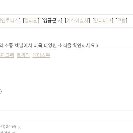
디앤루니스
] [
알라딘
] [영풍문고] [
예스이십사
] [
인터파크
] [
쿠팡
]
의 소통 채널에서 더욱 다양한 소식을 확인하세요!)
스타그램
트위터
페이스북
야기(실전편)
(2)
세 가지