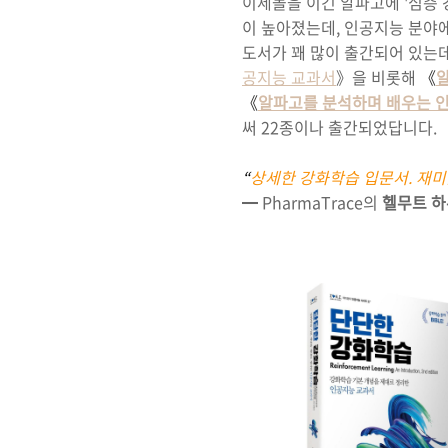
이세돌을 이긴 알파고에 '심층 강화
이 높아졌는데, 인공지능 분야에
도서가 꽤 많이 출간되어 있는데
공지능 교과서
》을 비롯해
《
《
알파고를 분석하며 배우는 
써 22종이나 출간되었답니다.
“
상세한 강화학습 입문서. 재미
━ PharmaTrace의
헬무트 