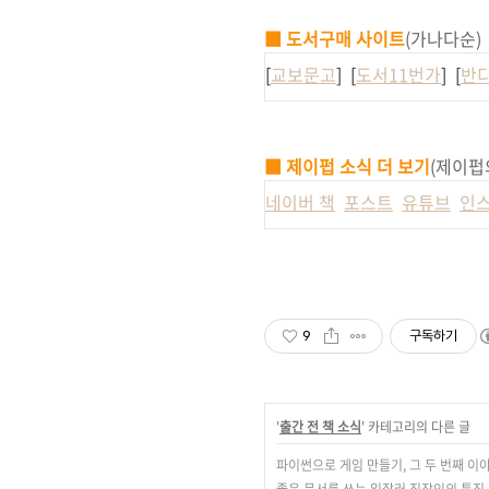
■ 도서구매 사이트
(가나다순)
[
교보문고
] [
도서11번가
] [
반
■ 제이펍 소식 더 보기
(제이펍
네이버 책
포스트
유튜브
인
9
구독하기
'
출간 전 책 소식
' 카테고리의 다른 글
파이썬으로 게임 만들기, 그 두 번째 이
좋은 문서를 쓰는 일잘러 직장인의 특징 