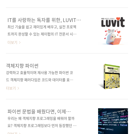
게 키워나갈 수 있다. 개발자로서의 기초 체력을
두 데이터를 중심으로 움직입니다. 그런데 여기
다지고 싶고, 코딩 테스트를 준비하거나 실무에
서 질문 하나! 데이터가 넘쳐나는 이 시대에, 단
서 자료구조를 더 잘 활용하고 싶다면 이 책이 좋
순히 데이터를 모으는 것만으로 충분할까요?네,
IT를 사랑하는 독자를 위한, LUVIT
은 출발점이 될 것이다. 지금 바로, 세상에서 가
예상하셨겠지만 충분하지 않습니다.데이터는
시리즈!
최신 기술을 쉽고 재미있게 배우고, 실전 프로젝
장 친절한 자료구조 수업을 시작해보자. 도서구
‘어떻게 저장하고, 어떻게 꺼내 쓰느냐’에 따라
트까지 완성할 수 있는 제이펍의 IT 전문서 시리
매 사이트(가나다순) [교보문고] [도서11번가] ..
가치를 발휘합니다. 바로 이 지점에서 자료구조
즈 LUVIT을 소개합니다. LUVIT 시리즈란?
더보기
(data structure, DS)가 등장합니다. 자료구조
LUVIT(러빗)은 Learn, Understand,
는 데이터를 정리하는 기본 뼈대이자, 문제 해결
Visualize, Implement, Take it as your own
의 출발점입니다. 예를 들어, 택배 상자를 순서대
의 약자로, IT 기술을 배우고, 이해하고, 시각화
객체지향 파이썬
로 정리해두면 필요한 물건을 쉽게 찾을 수 있듯
하며, 직접 구현하여 자신의 것으로 만드는 경험
강력하고 효율적이며 재사용 가능한 파이썬 코
이, 컴퓨터 속에서도 데이터를 효율적으로 쌓고
을 제공합니다. ✅ 쉽고 재미있게!어려운 기술도
드 객체지향 패러다임은 코드와 데이터를 효과
꺼내려면 제대로 된 구조가 필요합니다. 이..
친근한 설명과 감각적인 디자인으로 부담 없이
적으로 결합해 재사용성이 높은 코드를 만든다.
더보기
배울 수 있습니다.실전에서 바로 쓸 수 있는 전문
이 책은 객체지향 프로그래밍을 마스터할 수 있
가의 노하우까지 얻어보세요.✅ 실전 예제로 가
는 완벽한 안내서다. 클래스 구축 및 객체 생성의
득!단순한 실습은 이제 그만!포트폴리오로 활용
기본 사항을 다루고, 객체지향 스타일을 시각화
파이썬 문법을 배웠다면, 이제
할 수 있는 완성도 높은 프로젝트를 직접 만들어
하는 데 도움이 되는 파이게임과 GUI를 사용하
패러다임이다
우리는 왜 객체지향 프로그래밍을 배워야 할까
보세요.✅ 최신 기술 완벽 반영!새롭고 핫한 언
여 실습한다. 또한, 캡슐화, 다형성, 상속과 같은
요? 객체지향 프로그래밍보다 먼저 등장했던 절
어, 프레임워크, ..
객체지향 프로그래밍의 핵심 개념을 학습하고,
차적 프로그래밍에 과연 어떤 문제점이 있어서