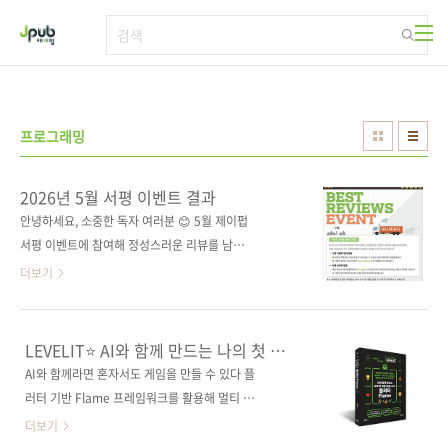
본문 바로가기
프로그래밍
2026년 5월 서평 이벤트 결과
안녕하세요, 소중한 독자 여러분 😊 5월 제이펍
서평 이벤트에 참여해 정성스러운 리뷰를 남겨
주신 모든 분들께 진심으로 감사드립니다. 이번
더보기
5월 서평 이벤트 선정자는 아래와 같습니다.📖
《도메인 주도 설계를 위한 함수형 프로그래
밍》 — 강현석(kekemusa37) 님
LEVELIT⭐ AI와 함께 만드는 나의 첫 게임
https://sarak.yes24.com/blog/kekemusa37/review-
개발 with 플러터 Flame
AI와 함께라면 혼자서도 게임을 만들 수 있다 플
view/22159246 도메인 주도 설계를 위한 함수
러터 기반 Flame 프레임워크를 활용해 멀티 플
형 프로그래밍 - 사락 리뷰백앤드 개발자는 아니
랫폼 2D 게임을 직접 만들며 1인 게임 개발의 전
더보기
지만, 도메인 주도 설계(DDD)라는 개념은 오래
과정을 경험해보는 책. 캐릭터를 조작하고, 적과