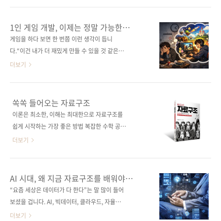
전부터 한 번쯤 제대로 공부해보고 싶었다. 처음
의 충돌을 처리하며 점점 성장하는, 간단하지만
DDD를 접했을 당시에는 관련 서적도 많지 않았
확장 가능한 액션 게임을 만들어본다. 기획부터
1인 게임 개발, 이제는 정말 가능한
고, 어렵게 읽기 시작한 책들 역
구현, 특히 생성형 AI를 활용한 리소스 제작 노하
시대일까? (feat. AI와 함께하는 게임
게임을 하다 보면 한 번쯤 이런 생각이 듭니
sarak.yes24.com 📖 《챗GPT, 글쓰기 코치가
만들기)
우까지 혼자서도 끝까지 완주할 수 있는 현실적
다.“이건 내가 더 재밌게 만들 수 있을 것 같은
되어줘》 — 김소나(s..
인 방법을 담았다. 도서 구매 사이트(가나다순)
데?”“나도 게임 하나 만들어보고 싶다…” 하지
더보기
[교보문고] [도서11번가] [알라딘] [예스이십사]
만 대부분은 거기서 끝납니다. 막연한 흥미는 있
[쿠팡] 전자책 구매 사이트(가나다순) [교보문고]
지만, 실제로 만들기까지 이어지지는 않죠. 왜일
[구글북스] [리디북스] [알라딘] [예스이십사] 출
까요? 1인 게임 개발이 어려웠던 이유게임 개발
쏙쏙 들어오는 자료구조
판사 제이펍도서명 LEVELIT⭐ AI와 함께 만드는
은 생각보다 훨씬 많은 요소가 필요합니다. 단순
이론은 최소한, 이해는 최대한으로 자료구조를
나의 첫 게임 개발 with 플러터 Flame..
히 코드를 작성하는 것만으로 끝나지 않습니다.
쉽게 시작하는 가장 좋은 방법 복잡한 수학 공식
캐릭터를 만들어야 하고, 배경이 있어야 하며, 움
이나 추상적인 이론 없이 실생활의 유쾌한 예시
더보기
직임을 표현할 애니메이션도 필요합니다. 여기
와 일러스트, 핵심만 담은 코드로 자료구조의 본
에 충돌 처리, UI 구성, 사운드까지 더해지면 혼
질을 쉽고 재미있게 풀어낸다. 배열, Big-O 표기
자서 감당하기에는 부담이 크게 느껴집니다. 특
법, 연결 리스트, 스택, 큐, 힙, 이진 탐색 트리, 그
AI 시대, 왜 지금 자료구조를 배워야
히 그래픽 리소스 제작은 개발자에게 가장 큰 장
래프까지 개발자가 반드시 알아야 할 자료구조
할까?
“요즘 세상은 데이터가 다 한다”는 말 많이 들어
벽 중 하나였습니다. 그래서 많은 사람들이 “나
를 하나하나 체계적으로 안내한다. 언제 어떤 구
보셨을 겁니다. AI, 빅데이터, 클라우드, 자율주
중에 해봐야지”라고 생각만 하고 실제로는 시작
조를 선택해야 할지 판단하는 감각도 자연스럽
행, 챗봇까지... 우리가 쓰는 기술과 서비스는 모
더보기
하지 못하는 경우가..