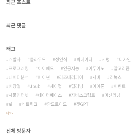
최근 포스트
최근 댓글
태그
개발자
클라우드
정인식
빅데이터
서평
디자인
프로그래밍
아이패드
인공지능
아두이노
알고리즘
데이터분석
파이썬
라즈베리파이
서버
리눅스
배장열
Jpub
제이펍
딥러닝
아이폰
이벤트
사물인터넷
데이터베이스
자바스크립트
머신러닝
ai
네트워크
안드로이드
챗GPT
더보기
전체 방문자