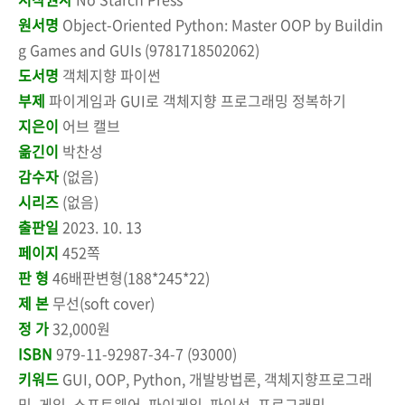
원서명
Object-Oriented Python: Master OOP by Buildin
g Games and GUIs (9781718502062)
도서명
객체지향 파이썬
부제
파이게임과 GUI로 객체지향 프로그래밍 정복하기
지은이
어브 캘브
옮긴이
박찬성
감수자
(없음)
시리즈
(없음)
출판일
2023. 10. 13
페이지
452쪽
판 형
46배판변형(188*245*22)
제 본
무선(soft cover)
정 가
32,000원
ISBN
979-11-92987-34-7 (93000)
키워드
GUI, OOP, Python, 개발방법론, 객체지향프로그래
밍, 게임, 소프트웨어, 파이게임, 파이선, 프로그래밍