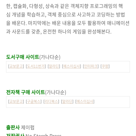
한, 캡슐화, 다형성, 상속과 같은 객체지향 프로그래밍의 핵
심 개념을 학습하고, 객체 중심으로 사고하고 코딩하는 방법
을 배운다. 마지막에는 배운 내용을 모두 활용하여 애니메이션
과 사운드를 갖춘, 온전한 하나의 게임을 완성해본다.
도서구매 사이트
(가나다순)
[
교보문고
] [
도서11번가
] [
알라딘
] [
예스이십사
] [
인터파크
] [
쿠팡
]
전자책 구매 사이트
(가나다순)
[
교보문고
] [
구글북스
] [
리디북스
] [
알라딘
] [
예스이십사
]
출판사
제이펍
저작권사
No Starch Press