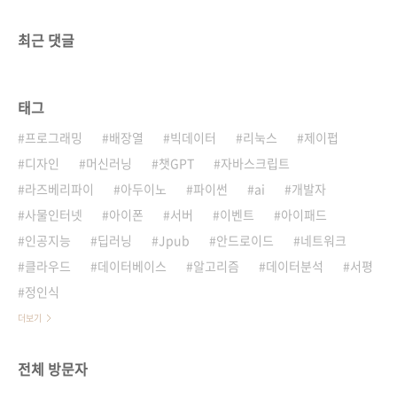
최근 댓글
태그
프로그래밍
배장열
빅데이터
리눅스
제이펍
디자인
머신러닝
챗GPT
자바스크립트
라즈베리파이
아두이노
파이썬
ai
개발자
사물인터넷
아이폰
서버
이벤트
아이패드
인공지능
딥러닝
Jpub
안드로이드
네트워크
클라우드
데이터베이스
알고리즘
데이터분석
서평
정인식
더보기
전체 방문자