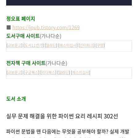
정오표 페이지
■
https://jpub.tistory.com/1269
도서구매 사이트
(가나다순)
[
교보문고
] [
도서11번가
] [
알라딘
] [
예스이십사
] [
인터파크
] [
쿠팡
]
전자책 구매 사이트
(가나다순)
[
교보문고
] [
구글북스
] [
리디북스
] [
알라딘
] [
예스이십사
]
도서 소개
실무 문제 해결을 위한 파이썬 요리 레시피 302선
파이썬 문법을 뗀 다음에는 무엇을 공부해야 할까? 실제 개발