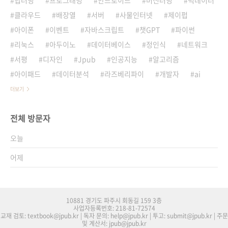
딥러닝
프로그래밍
안드로이드
머신러닝
빅데이터
클라우드
배장열
서버
사물인터넷
제이펍
아이폰
이벤트
자바스크립트
챗GPT
파이썬
리눅스
아두이노
데이터베이스
정인식
네트워크
서평
디자인
Jpub
인공지능
알고리즘
아이패드
데이터분석
라즈베리파이
개발자
ai
더보기
전체 방문자
오늘
어제
10881 경기도 파주시 회동길 159 3층
사업자등록번호: 218-81-72574
교재 검토: textbook@jpub.kr | 독자 문의: help@jpub.kr | 투고: submit@jpub.kr | 주문
및 계산서: jpub@jpub.kr