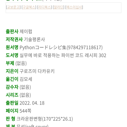
[
교보문고
] [
구글북스
] [
리디북스
] [
알라딘
] [
예스이십사
]
출판사
제이펍
저작권사
기술평론사
원서명
Pythonコードレシピ集(9784297118617)
도서명
실무에 바로 적용하는 파이썬 코드 레시피 302
부제
(없음)
지은이
구로즈미 다카유키
옮긴이
김모세
감수자
(없음)
시리즈
(없음)
출판일
2022. 04. 18
페이지
544쪽
판 형
크라운판변형(170*225*26.1)
제 본
무선(soft cover)