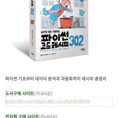
파이썬 기초부터 데이터 분석과 자동화까지 레시피 총정리
도서구매 사이트
(가나다순)
[
교보문고
] [
도서11번가
] [
알라딘
] [
예스이십사
] [
인터파크
] [
쿠팡
]
전자책 구매 사이트
(가나다순)