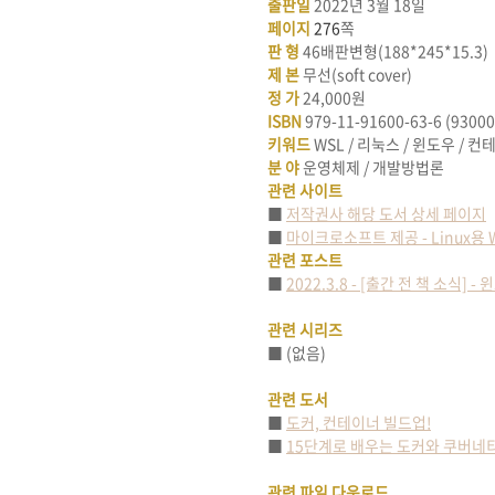
출판일
2022
년
3
월
18
일
페이지
276
쪽
판 형
46
배판변형
(188*245*15.3)
제 본
무선(soft cover)
정 가
24,000원
ISBN
979-11-91600-63-6 (93000
키워드
WSL /
리눅스
/
윈도우
/
컨
분 야
운영체제
/
개발방법론
관련 사이트
■
저작권사 해당 도서 상세 페이지
■
마이크로소프트 제공 - Linux용
관련 포스트
■
2022.3.8 - [출간 전 책 소식]
관련 시리즈
■
(없음)
관련 도서
■
도커, 컨테이너 빌드업!
■
15단계로 배우는 도커와 쿠버네
관련 파일 다운로드