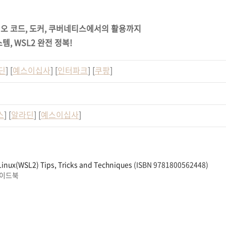
오 코드, 도커, 쿠버네티스에서의 활용까지
, WSL2 완전 정복!
딘
] [
예스이십사
] [
인터파크
] [
쿠팡
]
스
] [
알라딘
] [
예스이십사
]
inux(WSL2) Tips, Tricks and Techniques
(ISBN 9781800562448)
이드북