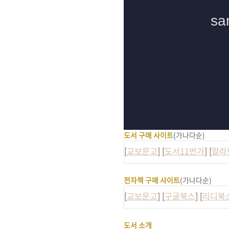
도서 구매 사이트
(
가나다순)
[
교보문고
] [
도서11번가
] [
알라
전자책 구매 사이트
(가나다순)
[
교보문고
] [
구글북스
] [
리디북
도서 소개