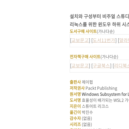
설치와 구성부터 비주얼 스튜디
리눅스를 위한 윈도우 하위 시스템
도서구매 사이트
(가나다순)
[
교보문고
] [
도서11번가
] [
알라
전자책구매 사이트
(가나다순)
[
교보문고
] [
구글북스
] [
리디북
출판사
제이펍
저작권사
Packt Publishing
원서명
Windows Subsystem for L
도서명
효율성이 배가되는
WSL2
가
지은이
스튜어트 리크스
옮긴이
박진수
감수자
(없음)
시리즈
(없음)