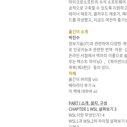
마이크로소프트의 수석 소프트웨어 
공적으로 구축할 수 있도록 지원하고 
테이너 애호가, 클라우드 애호가, 페미
드를 작성했고, 지금도 여전히 즐기는
옮긴이 소개
박진수
정보기술(IT)과 관련하여 다양한 
로 인공지능과 관련한 번역·자문·강
온라인 서점에서 역자의 이름으로 쉽게
우는 텍스트 마이닝》, 《파이썬으로
쿡북(제3판)》 등이 있다.
차례
옮긴이 머리말 viii
베타리더 후기 ix
이 책에 대하여 xii
PART I 소개, 설치, 구성
CHAPTER 1 WSL 살펴보기 3
WSL이란 무엇인가? 4
WSL1과 WSL2의 차이점 살펴보기 
요약 9