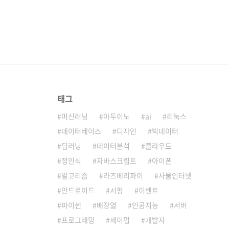
태그
머신러닝
아두이노
ai
리눅스
데이터베이스
디자인
빅데이터
딥러닝
데이터분석
클라우드
정인식
자바스크립트
아이폰
알고리즘
라즈베리파이
사물인터넷
안드로이드
서평
이벤트
파이썬
배장열
인공지능
서버
프로그래밍
제이펍
개발자