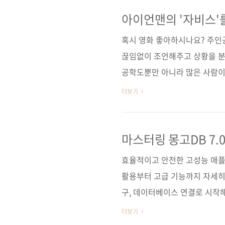
로 익힐 수 있도록 구성했다. 특
허깅 페이스 생태계까지 폭넓게 다
아이언맨의 '자비스'를
사람’으로 성장을 이끈다. AI
혹시 영화 좋아하시나요? 주인
출..
끊임없이 조언해주고 상황을 분석해
공학도뿐만 아니라 많은 사람이
꿈꿨을 겁니다. 이제 그 상상은 
더보기
로 우리는 이미 AI와 대화하는 
는 것을 넘어 '나만의 자비스'를
《LUVIT♥ 파이썬으로 만드는
마스터링 몽고DB 7.0
책입니다. ✈️ 2차 세계대전 
효율적이고 안전한 고성능 애플
에서 끝나지 않..
활용부터 고급 기능까지 자세히 
구, 데이터베이스 연결로 시작해
한 고급 쿼리를 살펴보고, 아틀
더보기
도 소개한다. 아틀라스 검색, R