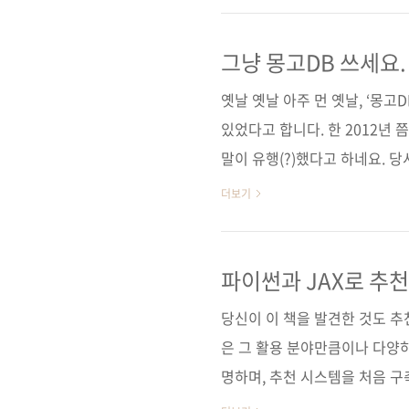
몽고DB 소속 필진이 참여한 최
록으로 8.0 내용을 추가했다. 
그냥 몽고DB 쓰세요.
라딘] [예스이십사] [쿠팡] 전자
옛날 옛날 아주 먼 옛날, ‘몽고
있었다고 합니다. 한 2012년 
말이 유행(?)했다고 하네요. 당
도 합니다. 사실 NoSQL은 
더보기
는 경향이 있고요. 아무튼 몽
로 꾸준한 인기를 누리게 됩니다.
려 4년이나 스택오버플로 개발자 
파이썬과 JAX로 추
터베이스 1등으로 꼽혔습니다. 그
당신이 이 책을 발견한 것도 
은 그 활용 분야만큼이나 다양하
명하며, 추천 시스템을 처음 
수 있도록 구성됐다. 추천 시스