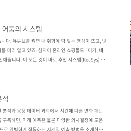
AX, PySpark, SparkSQL, FastAPI를 사용하여
 직관적인 코드 예제를 제공한다. 이 책을 통해 추상적
으로 학습해보자. 도서구매 사이트(가나다순) [교보문
 어둠의 시스템
[예스이십사] [인터파크] [쿠팡] 출판사 제이펍저작권사
니다. 유튜브를 켜면 내 취향에 딱 맞는 영상이 뜨고, 넷
를 미리 알고 있죠. 심지어 온라인 쇼핑몰도 "이거, 네
천해줍니다. 이 모든 것이 바로 추천 시스템(RecSys) 덕
생각, 해보신 적 있나요? 사실 추천 시스템은 단순히 "이
아니어서, 꽤나 복잡한 알고리즘과 데이터 처리 기술이 필
. 바로 여기, 한 권의 책이 이 어두운 미로 속에서 여
파이썬과 JAX로 추천 시스템 구축하기》는 추천 시스
분석
람들을 위한 실용적인 안내서입니다.실무에서 자주 쓰이
열 분석과 응용 데이터 과학에서 시간에 따른 변화 패턴
을 구축하면, 미래 예측은 물론 다양한 의사결정에 도움
코드로 완벽하게 작동하는 시계열 예측 방법을 소개한다.