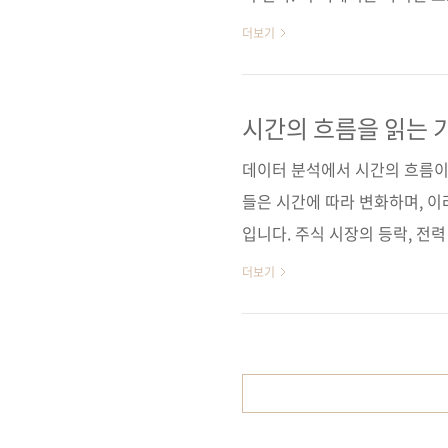
시계열 데이터를 정의하고, 베
더보기
최신 딥러닝 도구를 사용하여 
브러리까지 다룬다. 구글 주가 
다양한 실무 사례로 시계열 예측
시간의 흐름을 읽는 
문고] [도서11번가] [알라딘]
데이터 분석에서 시간의 흐름이
나다순) 교보문고 /..
들은 시간에 따라 변화하며, 
입니다. 주식 시장의 등락, 전력
시간이라는 축을 따라 움직입니
더보기
석하는 능력은 현대 비즈니스와
다. 시계열 데이터를 다루는 이
해할 수 있습니다.계절성 발견
치 탐지: 비정상적인 변동을 감
패턴을 바탕으로 앞으로의 변화를