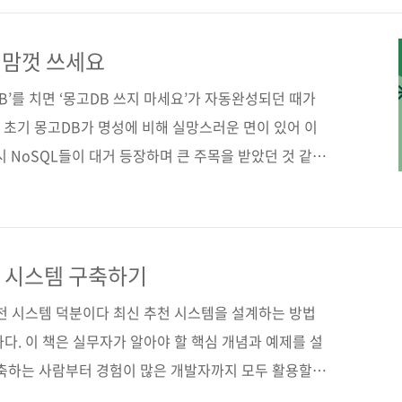
초의 공식 도서다. 몽고DB 전문가인 역자가 한국어판 부
도서구매 사이트(가나다순) [교보문고] [도서11번가] [알
 맘껏 쓰세요
책 구매 사이트(가나다순) [교보문고] [구글북스] [리디..
DB’를 치면 ‘몽고DB 쓰지 마세요’가 자동완성되던 때가
쯤 초기 몽고DB가 명성에 비해 실망스러운 면이 있어 이
시 NoSQL들이 대거 등장하며 큰 주목을 받았던 것 같기
예나 지금이나 SQL과의 부당한 비교로 억울하게 비판을 받
고DB는 개발자 친화성을 내세우며 발전을 거듭했고 실제
 2021년에 PostgreSQL에 1등을 뺏기기 전까지는 무
설문조사에서 가장 원하는(the most wanted) 데이
천 시스템 구축하기
래도 NoSQL 중에서는 계속 1등을 유지했고, 20..
추천 시스템 덕분이다 최신 추천 시스템을 설계하는 방법
다. 이 책은 실무자가 알아야 할 핵심 개념과 예제를 설
구축하는 사람부터 경험이 많은 개발자까지 모두 활용할
템을 설계하는 데 필요한 수학적 개념, 아이디어, 구현 방