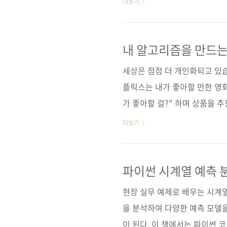
더보기
법을 체계적으로 알려주며, 파이썬, J
실제로 추천 시스템을 구축하는
인 추천 시스템 개념을 구체적
내 알고리즘을 만드는
고] [도서11번가] [알라딘] 
세상은 점점 더 개인화되고 있습
O'R..
플릭스는 내가 좋아할 만한 영화
가 좋아할 걸?" 하며 상품을 추
분인데요, 그걸 직접 만들어볼 
더보기
런 거 어때?"라고 던지는 게 
요합니다. 하지만 걱정하지 마세요
러분을 이끌어줄 테니까요! 《
파이썬 시계열 예측 
템을 직접 만들어보고 싶은 사
현장 실무 예제로 배우는 시계
는 도구들(파이썬,..
을 분석하여 다양한 예측 모델
이 된다. 이 책에서는 파이썬 