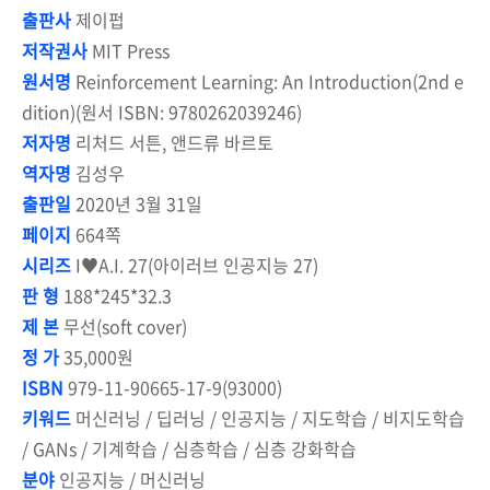
출판사
제이펍
저작권사
MIT Press
원서명
Reinforcement Learning: An Introduction(2nd e
dition)(원서 ISBN: 9780262039246)
저자명
리처드 서튼, 앤드류 바르토
역자명
김성우
출판일
2020년 3월 31일
페이지
664쪽
시리즈
I♥A.I. 27(아이러브 인공지능 27)
판 형
188*245*32.3
제 본
무선(soft cover)
정 가
35,000원
ISBN
979-11-90665-17-9(93000)
키워드
머신러닝 / 딥러닝 / 인공지능 / 지도학습 / 비지도학습
/ GANs / 기계학습 / 심층학습 / 심층 강화학습
분야
인공지능 / 머신러닝