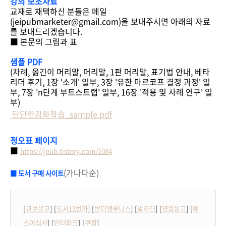
강의 보조자료
교재로 채택하신 분들은 메일
(jeipubmarketer@gmail.com)을 보내주시면 아래의 자료
를 보내드리겠습니다.
■ 본문의 그림과 표
샘플 PDF
(차례, 옮긴이 머리말, 머리말, 1판 머리말, 표기법 안내, 베타
리더 후기, 1장 '소개' 일부, 3장 '유한 마르코프 결정 과정' 일
부, 7장 'n단계 부트스트랩' 일부, 16장 '적용 및 사례 연구' 일
부)
단단한강화학습_sample.pdf
정오표 페이지
■
https://jpub.tistory.com/1084
(가나다순)
■
도서 구매 사이트
[
교보문고
] [
도서11번가
] [
반디앤루니스
] [
알라딘
] [
영풍문고
] [
예
스이십사
] [
인터파크
] [
쿠팡
]