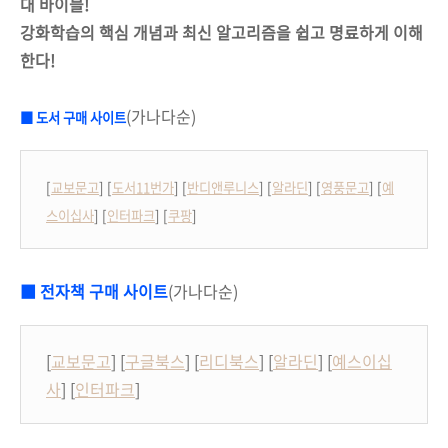
대 바이블!
강화학습의 핵심 개념과 최신 알고리즘을 쉽고 명료하게 이해
한다!
(가나다순)
■
도서 구매 사이트
[
교보문고
] [
도서11번가
] [
반디앤루니스
] [
알라딘
] [
영풍문고
] [
예
스이십사
] [
인터파크
] [
쿠팡
]
■ 전자책 구매 사이트
(가나다순)
[
교보문고
] [
구글북스
] [
리디북스
] [
알라딘
] [
예스이십
사
] [
인터파크
]