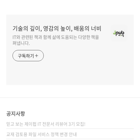
기술의 깊이, 영감의 높이, 배움의 너비
IT와 관련된 책과 함께 삶에 도움되는 다양한 책을
펴냅니다.
구독하기
공지사항
믿고 보는 제이펍 IT 전문서 리뷰어 3기 모집!
교재 검토용 파일 서비스 정책 변경 안내