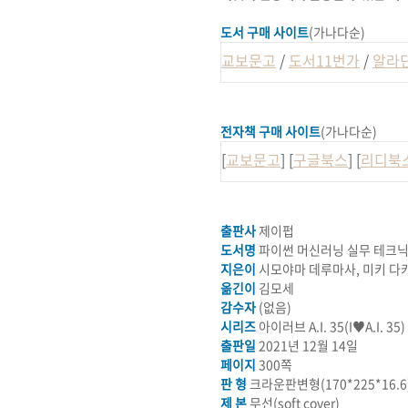
도서 구매 사이트
(가나다순)
교보문고
/
도서11번가
/
알라
전자책 구매 사이트
(가나다순)
[
교보문고
] [
구글북스
] [
리디북
출판사
제이펍
도서명
파이썬 머신러닝 실무 테크닉 
지은이
시모야마 데루마사
,
미키 다
옮긴이
김모세
감수자
(없음)
시리즈
아이러브 A.I. 35(I♥A.I. 35)
출판일
2021년 12월 14일
페이지
300쪽
판 형
크라운판변형(
170*225*16.6
제 본
무선(soft cover)