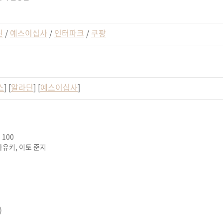
딘
/
예스이십사
/
인터파크
/
쿠팡
스
] [
알라딘
] [
예스이십사
]
100
카유키
,
이토 준지
)