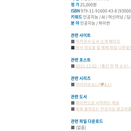
정 가
25,000원
ISBN
979-11-91600-43-8 (93000
키워드
인공지능
/ AI /
머신러닝
/
딥
분 야
인공지능
/
파이썬
관련 사이트
■
저작권사 도서 소개 페이지
■
원서 정오표 및 예제 파일 다운로
관련 포스트
■
2021.12.02 - [출간 전 책 소
관련 시리즈
■
아이러브 A.I.(I♥A.I.)
관련 도서
■
파이썬으로 시작하는 캐글
■
쏙쏙 들어오는 인공지능 알고리
관련 파일 다운로드
■ (없음)