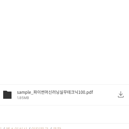
sample_파이썬머신러닝실무테크닉100.pdf
1.85MB
딘
/
예스이십사
/
인터파크
/
쿠팡