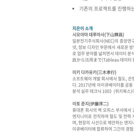
기존의 프로젝트를 진행하는
지은이 소개
시모야마 데루마사(下山輝昌)
일본전기주식회사(NEC)의 중앙연구
넷, 정보 디자인 부문에서 새로운 
로 업무 분야를 넓히면서 데이터 분석
践から活用まで(Tableau 데이터 
미키 다카유키(三木孝行)
소프트웨어 개발 회사에서 철도, 은행
다. 2017년에 아이큐베이터를 공동
분석 실무 테크닉 100》(위키북스)
이토 준지(伊藤淳二)
휴대폰 회사의 백 오피스 부서에서 
엔지니어로 전직하여 철도 및 전력 
며, 현장의 시선으로 제안하는 엔지
이큐베이터에 합류하여 그간의 경험을 