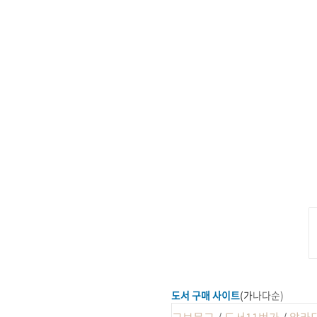
도서 구매 사이트
(
가
나다순)
교보문고
/
도서11번가
/
알라