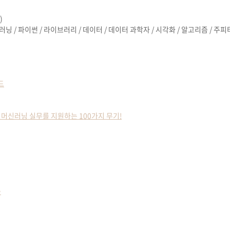
)
러닝
/
파이썬
/
라이브러리
/
데이터
/
데이터 과학자
/
시각화
/
알고리즘
/
주피
드
식] - 머신러닝 실무를 지원하는 100가지 무기!
즘