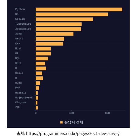
출처: https://programmers.co.kr/pages/2021-dev-survey