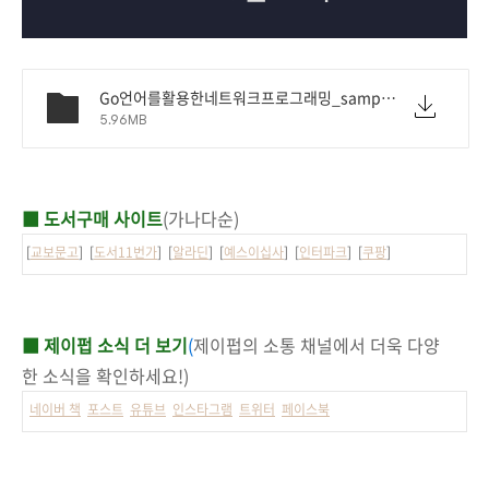
Go언어를활용한네트워크프로그래밍_sample.pdf
5.96MB
■ 도서구매 사이트
(가나다순)
[
교보문고
] [
도서11번가
] [
알라딘
] [
예스이십사
] [
인터파크
] [
쿠팡
]
■ 제이펍 소식 더 보기
(
제이펍의 소통 채널에서 더욱 다양
한 소식을 확인하세요!)
네이버 책
포스트
유튜브
인스타그램
트위터
페이스북