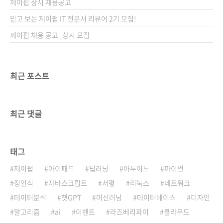
제이펍 상시 채용공고
믿고 보는 제이펍 IT 전문서 리뷰어 2기 모집!
제이펍 채용 공고_상시 모집
최근 포스트
최근 댓글
태그
제이펍
아이패드
딥러닝
아두이노
파이썬
정인식
자바스크립트
서평
리눅스
네트워크
데이터분석
챗GPT
머신러닝
데이터베이스
디자인
알고리즘
ai
이벤트
라즈베리파이
클라우드