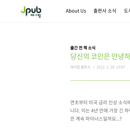
본문 바로가기
About Us
출판사 소식
도
출간 전 책 소식
당신의 코인은 안녕하십
제이펍 출판사
2022. 1. 28. 15:07
연초부터 미국 금리 인상 소식에
니다. 이는 4년 만에 가장 긴
은 계속 마이너스일까요...?