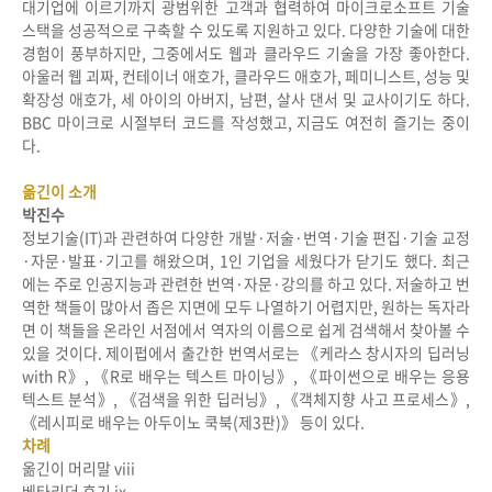
대기업에 이르기까지 광범위한 고객과 협력하여 마이크로소프트 기술
스택을 성공적으로 구축할 수 있도록 지원하고 있다. 다양한 기술에 대한
경험이 풍부하지만, 그중에서도 웹과 클라우드 기술을 가장 좋아한다.
아울러 웹 괴짜, 컨테이너 애호가, 클라우드 애호가, 페미니스트, 성능 및
확장성 애호가, 세 아이의 아버지, 남편, 살사 댄서 및 교사이기도 하다.
BBC 마이크로 시절부터 코드를 작성했고, 지금도 여전히 즐기는 중이
다.
옮긴이 소개
박진수
정보기술(IT)과 관련하여 다양한 개발·저술·번역·기술 편집·기술 교정
·자문·발표·기고를 해왔으며, 1인 기업을 세웠다가 닫기도 했다. 최근
에는 주로 인공지능과 관련한 번역·자문·강의를 하고 있다. 저술하고 번
역한 책들이 많아서 좁은 지면에 모두 나열하기 어렵지만, 원하는 독자라
면 이 책들을 온라인 서점에서 역자의 이름으로 쉽게 검색해서 찾아볼 수
있을 것이다. 제이펍에서 출간한 번역서로는 《케라스 창시자의 딥러닝
with R》, 《R로 배우는 텍스트 마이닝》, 《파이썬으로 배우는 응용
텍스트 분석》, 《검색을 위한 딥러닝》, 《객체지향 사고 프로세스》,
《레시피로 배우는 아두이노 쿡북(제3판)》 등이 있다.
차례
옮긴이 머리말 viii
베타리더 후기 ix