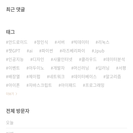
최근 댓글
태그
안드로이드
정인식
서버
빅데이터
리눅스
챗GPT
ai
파이썬
라즈베리파이
Jpub
인공지능
디자인
사물인터넷
클라우드
데이터분석
이벤트
아두이노
개발자
머신러닝
딥러닝
서평
배장열
제이펍
네트워크
데이터베이스
알고리즘
아이폰
자바스크립트
아이패드
프로그래밍
더보기
전체 방문자
오늘