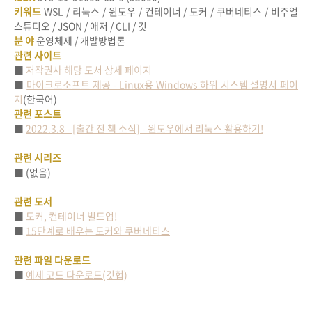
키워드
WSL /
리눅스
/
윈도우
/
컨테이너
/
도커
/
쿠버네티스
/
비주얼
스튜디오
/ JSON /
애저
/ CLI /
깃
분 야
운영체제
/
개발방법론
관련 사이트
■
저작권사 해당 도서 상세 페이지
■
마이크로소프트 제공 - Linux용 Windows 하위 시스템 설명서 페이
지
(한국어)
관련 포스트
■
2022.3.8 - [출간 전 책 소식] - 윈도우에서 리눅스 활용하기!
관련 시리즈
■
(없음)
관련 도서
■
도커, 컨테이너 빌드업!
■
15단계로 배우는 도커와 쿠버네티스
관련 파일 다운로드
■
예제 코드 다운로드(깃헙)