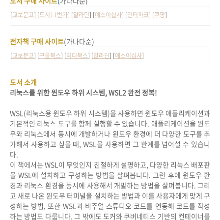
도서 구매 사이트
(
가나다순)
[
교보문고
] [
도서11번가
] [
알라딘
] [
예스이십사
] [
인터파크
] [
쿠팡
]
전자책 구매 사이트
(가나다순)
[
교보문고
] [
구글북스
] [
리디북스
] [
알라딘
] [
예스이십사
]
도서 소개
리눅스를 위한 윈도우 하위 시스템, WSL2 완전 정복!
WSL(리눅스용 윈도우 하위 시스템)을 사용하면 윈도우 애플리케이션과
기본적인 리눅스 도구를 함께 실행할 수 있습니다. 애플리케이션을 윈도
우와 리눅스에서 동시에 개발하거나 윈도우 환경에 더 다양한 도구를 추
가해서 사용하고 싶을 때, WSL을 사용하면 그 한계를 넘어설 수 있습니
다.
이 책에서는 WSL이 무엇인지 친절하게 설명하고, 다양한 리눅스 배포판
을 WSL에 설치하고 구성하는 방법을 살펴봅니다. 그런 후에 윈도우 환
경과 리눅스 환경을 동시에 사용해서 개발하는 방법을 살펴봅니다. 그리
고 새로 나온 윈도우 터미널을 설치하는 방법과 이를 사용자에게 맞게 구
성하는 방법, 또한 WSL과 비주얼 스튜디오 코드를 연동해 코드를 작성
하는 방법도 다룹니다. 그 밖에도 도커와 쿠버네티스 기반의 컨테이너를