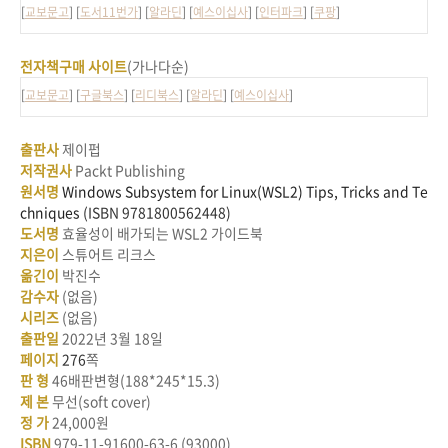
[
교보문고
] [
도서11번가
] [
알라딘
] [
예스이십사
] [
인터파크
] [
쿠팡
]
전자책구매 사이트
(가나다순)
[
교보문고
] [
구글북스
] [
리디북스
] [
알라딘
] [
예스이십사
]
출판사
제이펍
저작권사
Packt Publishing
원서명
Windows Subsystem for Linux(WSL2) Tips, Tricks and Te
chniques
(ISBN 9781800562448)
도서명
효율성이 배가되는
WSL2
가이드북
지은이
스튜어트 리크스
옮긴이
박진수
감수자
(없음)
시리즈
(없음)
출판일
2022
년
3
월
18
일
페이지
276
쪽
판 형
46
배판변형
(188*245*15.3)
제 본
무선(soft cover)
정 가
24,000원
ISBN
979-11-91600-63-6 (93000)